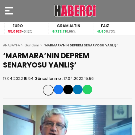
EURO
GRAM ALTIN
FAİZ
55,0923
6.723,71
41,60
-0,12%
0,95%
0,73%
ANASAYFA
Gündem
‘MARMARA’NIN DEPREM SENARYOSU YANLIŞ’
‘MARMARA’NIN DEPREM
SENARYOSU YANLIŞ’
17.04.2022 15:54
Güncellenme :
17.04.2022 15:56