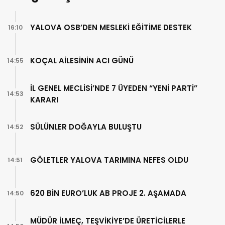
YALOVA OSB’DEN MESLEKİ EĞİTİME DESTEK
16:10
KOÇAL AİLESİNİN ACI GÜNÜ
14:55
İL GENEL MECLİSİ’NDE 7 ÜYEDEN “YENİ PARTİ”
14:53
KARARI
SÜLÜNLER DOĞAYLA BULUŞTU
14:52
GÖLETLER YALOVA TARIMINA NEFES OLDU
14:51
620 BİN EURO’LUK AB PROJE 2. AŞAMADA
14:50
MÜDÜR İLMEÇ, TEŞVİKİYE’DE ÜRETİCİLERLE