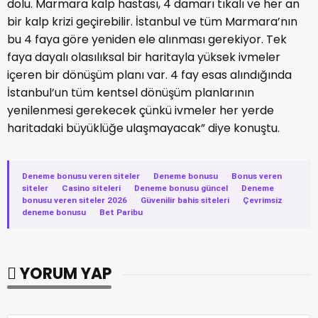
dolu. Marmara kalp hastası, 4 damarı tıkalı ve her an
bir kalp krizi geçirebilir. İstanbul ve tüm Marmara’nın
bu 4 faya göre yeniden ele alınması gerekiyor. Tek
faya dayalı olasılıksal bir haritayla yüksek ivmeler
içeren bir dönüşüm planı var. 4 fay esas alındığında
İstanbul’un tüm kentsel dönüşüm planlarının
yenilenmesi gerekecek çünkü ivmeler her yerde
haritadaki büyüklüğe ulaşmayacak” diye konuştu.
Deneme bonusu veren siteler
·
Deneme bonusu
·
Bonus veren
siteler
·
Casino siteleri
·
Deneme bonusu güncel
·
Deneme
bonusu veren siteler 2026
·
Güvenilir bahis siteleri
·
Çevrimsiz
deneme bonusu
·
Bet Paribu
YORUM YAP