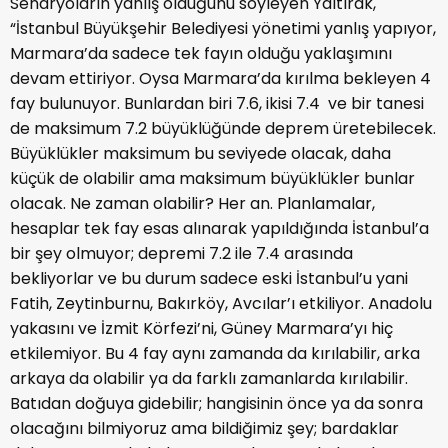
Senaryoların yanlış olduğunu söyleyen Yaltırak,
“İstanbul Büyükşehir Belediyesi yönetimi yanlış yapıyor,
Marmara’da sadece tek fayın olduğu yaklaşımını
devam ettiriyor. Oysa Marmara’da kırılma bekleyen 4
fay bulunuyor. Bunlardan biri 7.6, ikisi 7.4 ve bir tanesi
de maksimum 7.2 büyüklüğünde deprem üretebilecek.
Büyüklükler maksimum bu seviyede olacak, daha
küçük de olabilir ama maksimum büyüklükler bunlar
olacak. Ne zaman olabilir? Her an. Planlamalar,
hesaplar tek fay esas alınarak yapıldığında İstanbul’a
bir şey olmuyor; depremi 7.2 ile 7.4 arasında
bekliyorlar ve bu durum sadece eski İstanbul’u yani
Fatih, Zeytinburnu, Bakırköy, Avcılar’ı etkiliyor. Anadolu
yakasını ve İzmit Körfezi’ni, Güney Marmara’yı hiç
etkilemiyor. Bu 4 fay aynı zamanda da kırılabilir, arka
arkaya da olabilir ya da farklı zamanlarda kırılabilir.
Batıdan doğuya gidebilir; hangisinin önce ya da sonra
olacağını bilmiyoruz ama bildiğimiz şey; bardaklar