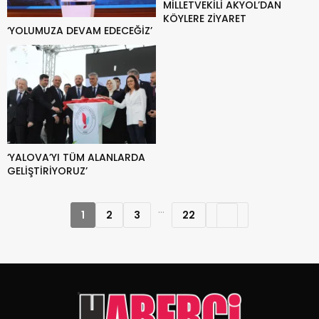
MİLLETVEKİLİ AKYOL’DAN
KÖYLERE ZİYARET
‘YOLUMUZA DEVAM EDECEĞİZ’
‘YALOVA’YI TÜM ALANLARDA
GELİŞTİRİYORUZ’
...
1
2
3
22