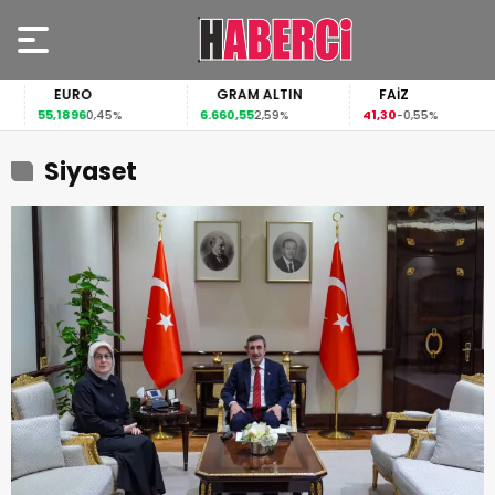
EURO
GRAM ALTIN
FAİZ
55,1896
6.660,55
41,30
0,45%
2,59%
-0,55%
Siyaset