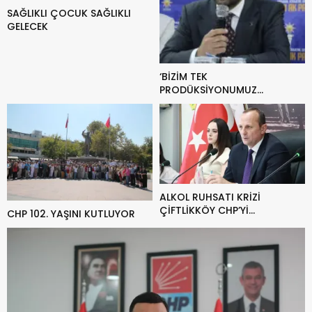
SAĞLIKLI ÇOCUK SAĞLIKLI
GELECEK
‘BİZİM TEK
PRODÜKSİYONUMUZ
HİZMETTİR’
ALKOL RUHSATI KRİZİ
ÇİFTLİKKÖY CHP’Yİ
CHP 102. YAŞINI KUTLUYOR
KARIŞTIRDI