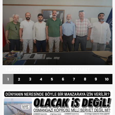
UMKE, KOCAELİ’NDEKİ BÖLGE TATBİKATINA
KATILDI
1
2
3
4
5
6
7
8
9
10