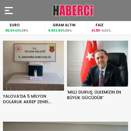
EURO
GRAM ALTIN
FAİZ
G
0342
6.533,83
41,53
94,3
0,08%
0,58%
-0,02%
‘MİLLİ DURUŞ; ÜLKEMİZİN EN
YALOVA’DA 5 MİLYON
BÜYÜK GÜCÜDÜR’
DOLARLIK AKREP ZEHRİ
OPERASYONU