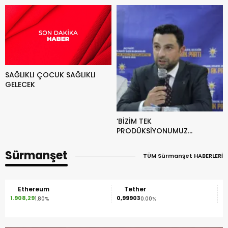
GELDİ
SAĞLIKLI ÇOCUK SAĞLIKLI
GELECEK
‘BİZİM TEK
PRODÜKSİYONUMUZ
HİZMETTİR’
Sürmanşet
TÜM Sürmanşet HABERLERİ
Tether
Binance Coin
0,99903
591,98
0.00%
-1.00%