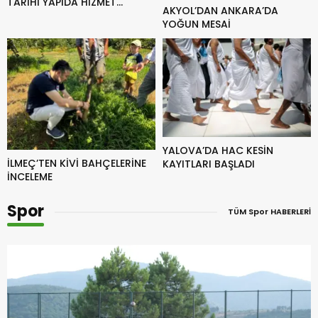
TARİHİ YAPIDA HİZMET
AKYOL’DAN ANKARA’DA
VERİYOR
YOĞUN MESAİ
YALOVA’DA HAC KESİN
İLMEÇ’TEN KİVİ BAHÇELERİNE
KAYITLARI BAŞLADI
İNCELEME
Spor
TÜM Spor HABERLERİ