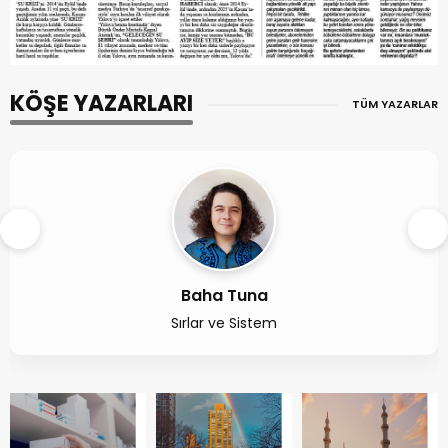
KÖŞE YAZARLARI
TÜM YAZARLAR
Mustafa Karamercimek
NASREDDİN HOCA EŞEĞİNİ EĞİTMEK