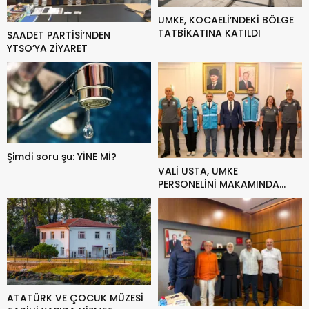
UMKE, KOCAELİ’NDEKİ BÖLGE
TATBİKATINA KATILDI
SAADET PARTİSİ’NDEN
YTSO’YA ZİYARET
Şimdi soru şu: YİNE Mİ?
VALİ USTA, UMKE
PERSONELİNİ MAKAMINDA
AĞIRLADI
ATATÜRK VE ÇOCUK MÜZESİ