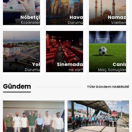
Nöbetçi
Hava
Namaz
Eczaneler
Durumu
Vakitleri
Yol
Sinemada
Canlı
Durumu
ne var?
Maç Sonuçları
Gündem
TÜM Gündem HABERLERİ