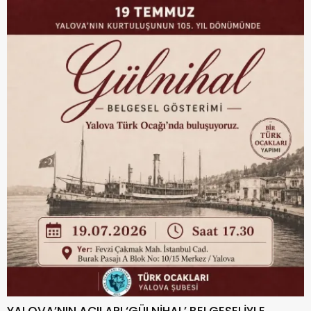
YALOVA’NIN ACILARI ‘GÜLNİHAL’ BELGESELİYLE