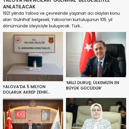
ANLATILACAK
1921 yılında Yalova ve çevresinde yaşanan acı olayları konu
alan ‘Gülnihal’ belgeseli, Yalova’nın kurtuluşunun 105. yıl
dönümünde izleyiciyle buluşacak. Türk...
‘MİLLİ DURUŞ; ÜLKEMİZİN EN
YALOVA’DA 5 MİLYON
BÜYÜK GÜCÜDÜR’
DOLARLIK AKREP ZEHRİ
OPERASYONU