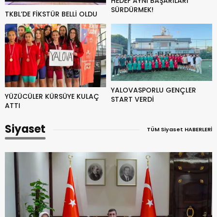
HEDEF AYNI BAŞARILARI
SÜRDÜRMEK!
TKBL’DE FİKSTÜR BELLİ OLDU
YALOVASPORLU GENÇLER
YÜZÜCÜLER KÜRSÜYE KULAÇ
START VERDİ
ATTI
Siyaset
TÜM Siyaset HABERLERİ