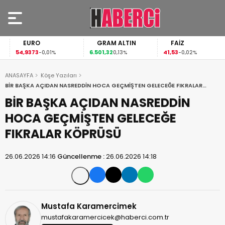
EURO
GRAM ALTIN
FAİZ
54,9373
6.501,32
41,53
-0,01%
0,13%
-0,02%
ANASAYFA
Köşe Yazıları
BİR BAŞKA AÇIDAN NASREDDİN HOCA GEÇMİŞTEN GELECEĞE FIKRALAR
KÖPRÜSÜ
BİR BAŞKA AÇIDAN NASREDDİN
HOCA GEÇMİŞTEN GELECEĞE
FIKRALAR KÖPRÜSÜ
26.06.2026 14:16
Güncellenme :
26.06.2026 14:18
Mustafa Karamercimek
mustafakaramercicek@haberci.com.tr