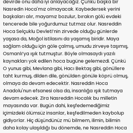
devirde onu daha iyi anlayacağız. Çünkü başka bir
Nasredin Hoca'mız olmayacak. Kaybedersek yerini
başkaları alır, mayamız bozulur, bırakın gölü evdeki
tencerede bile yoğurdumuz tutmaz olur. Nasreddin
Hoca Selçuklu Devleti’nin zirvede olduğu günlerde
yaşasa da, Moğol istilasını da yaşamış biridir. Maya
sağlam olduğu için göle çalmış, umudu zirveye taşımış,
Osmanlı’ya ışık tutmuştur. Böyle olmasaydı yazılı
kaynakları yok edilen hoca bugüne gelemezdi. Çünkü
O yunus gibi, Mevlana gibi, Hacı Bektaş gibi, gönüllere
taht kurmuş, dilden dile, gönülden gönüle köprü olmuş,
olmaya da devam edecektir. Nasreddin Hoca
Anadolu'nun efsanesi olsa da, insanlığa ışık tutmaya
devam edecek. Zira Nasreddin Hocalık bu milletin
mayasında var. Bugün dahi, keşfedemediğimiz
içimizdeki ölümsüz insanlar, keşfedilmeden kaybolup
gidiyorlar. Hiç düşündünüz mü bilmem, ilimin, bilimin
daha kolay ulaşıldığı bu dönemde, ne Nasreddin Hoca