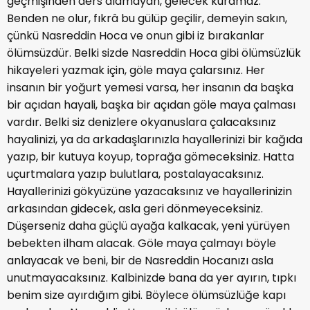
geçmişinden ders alamayan, gelecek kuramaz.
Benden ne olur, fıkrâ bu gülüp geçilir, demeyin sakın,
çünkü Nasreddin Hoca ve onun gibi iz bırakanlar
ölümsüzdür. Belki sizde Nasreddin Hoca gibi ölümsüzlük
hikayeleri yazmak için, göle maya çalarsınız. Her
insanın bir yoğurt yemesi varsa, her insanın da başka
bir açıdan hayali, başka bir açıdan göle maya çalması
vardır. Belki siz denizlere okyanuslara çalacaksınız
hayalinizi, ya da arkadaşlarınızla hayallerinizi bir kağıda
yazıp, bir kutuya koyup, toprağa gömeceksiniz. Hatta
uçurtmalara yazıp bulutlara, postalayacaksınız.
Hayallerinizi gökyüzüne yazacaksınız ve hayallerinizin
arkasından gidecek, asla geri dönmeyeceksiniz.
Düşerseniz daha güçlü ayağa kalkacak, yeni yürüyen
bebekten ilham alacak. Göle maya çalmayı böyle
anlayacak ve beni, bir de Nasreddin Hocanızı asla
unutmayacaksınız. Kalbinizde bana da yer ayırın, tıpkı
benim size ayırdığım gibi. Böylece ölümsüzlüğe kapı