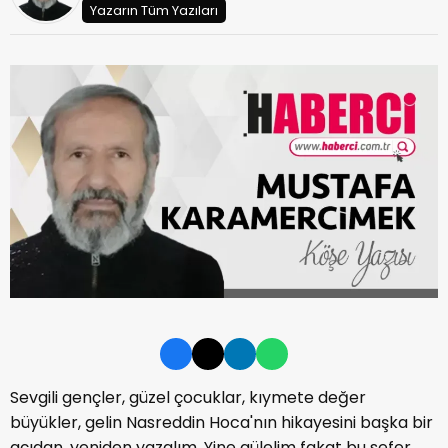
Yazarın Tüm Yazıları
Sevgili gençler, güzel çocuklar, kıymete değer
büyükler, gelin Nasreddin Hoca'nın hikayesini başka bir
açıdan, yeniden yazalım. Yine gülelim fakat bu sefer