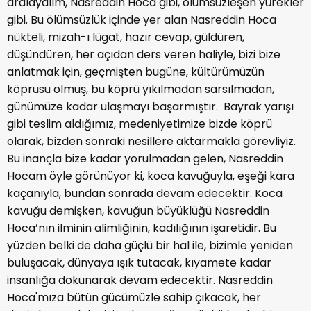
aralayalım, Nasreddin Hoca gibi, ölümsüzleşen yürekler
gibi. Bu ölümsüzlük içinde yer alan Nasreddin Hoca
nükteli, mizah-ı lügat, hazır cevap, güldüren,
düşündüren, her açıdan ders veren haliyle, bizi bize
anlatmak için, geçmişten bugüne, kültürümüzün
köprüsü olmuş, bu köprü yıkılmadan sarsılmadan,
günümüze kadar ulaşmayı başarmıştır. Bayrak yarışı
gibi teslim aldığımız, medeniyetimize bizde köprü
olarak, bizden sonraki nesillere aktarmakla görevliyiz.
Bu inançla bize kadar yorulmadan gelen, Nasreddin
Hocam öyle görünüyor ki, koca kavuğuyla, eşeği kara
kaçanıyla, bundan sonrada devam edecektir. Koca
kavuğu demişken, kavuğun büyüklüğü Nasreddin
Hoca’nın ilminin alimliğinin, kadılığının işaretidir. Bu
yüzden belki de daha güçlü bir hal ile, bizimle yeniden
buluşacak, dünyaya ışık tutacak, kıyamete kadar
insanlığa dokunarak devam edecektir. Nasreddin
Hoca'mıza bütün gücümüzle sahip çıkacak, her