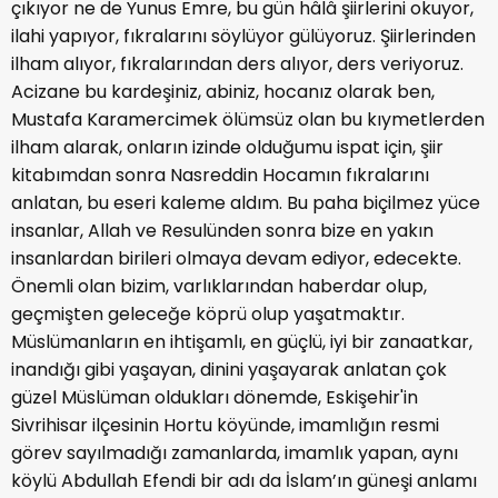
çıkıyor ne de Yunus Emre, bu gün hâlâ şiirlerini okuyor,
ilahi yapıyor, fıkralarını söylüyor gülüyoruz. Şiirlerinden
ilham alıyor, fıkralarından ders alıyor, ders veriyoruz.
Acizane bu kardeşiniz, abiniz, hocanız olarak ben,
Mustafa Karamercimek ölümsüz olan bu kıymetlerden
ilham alarak, onların izinde olduğumu ispat için, şiir
kitabımdan sonra Nasreddin Hocamın fıkralarını
anlatan, bu eseri kaleme aldım. Bu paha biçilmez yüce
insanlar, Allah ve Resulünden sonra bize en yakın
insanlardan birileri olmaya devam ediyor, edecekte.
Önemli olan bizim, varlıklarından haberdar olup,
geçmişten geleceğe köprü olup yaşatmaktır.
Müslümanların en ihtişamlı, en güçlü, iyi bir zanaatkar,
inandığı gibi yaşayan, dinini yaşayarak anlatan çok
güzel Müslüman oldukları dönemde, Eskişehir'in
Sivrihisar ilçesinin Hortu köyünde, imamlığın resmi
görev sayılmadığı zamanlarda, imamlık yapan, aynı
köylü Abdullah Efendi bir adı da İslam’ın güneşi anlamı