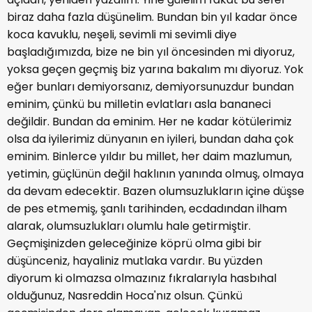
biraz daha fazla düşünelim. Bundan bin yıl kadar önce
koca kavuklu, neşeli, sevimli mi sevimli diye
başladığımızda, bize ne bin yıl öncesinden mi diyoruz,
yoksa geçen geçmiş biz yarına bakalım mı diyoruz. Yok
eğer bunları demiyorsanız, demiyorsunuzdur bundan
eminim, çünkü bu milletin evlatları asla bananeci
değildir. Bundan da eminim. Her ne kadar kötülerimiz
olsa da iyilerimiz dünyanın en iyileri, bundan daha çok
eminim. Binlerce yıldır bu millet, her daim mazlumun,
yetimin, güçlünün değil haklının yanında olmuş, olmaya
da devam edecektir. Bazen olumsuzlukların içine düşse
de pes etmemiş, şanlı tarihinden, ecdadından ilham
alarak, olumsuzlukları olumlu hale getirmiştir.
Geçmişinizden geleceğinize köprü olma gibi bir
düşünceniz, hayaliniz mutlaka vardır. Bu yüzden
diyorum ki olmazsa olmazınız fıkralarıyla hasbıhal
olduğunuz, Nasreddin Hoca'nız olsun. Çünkü