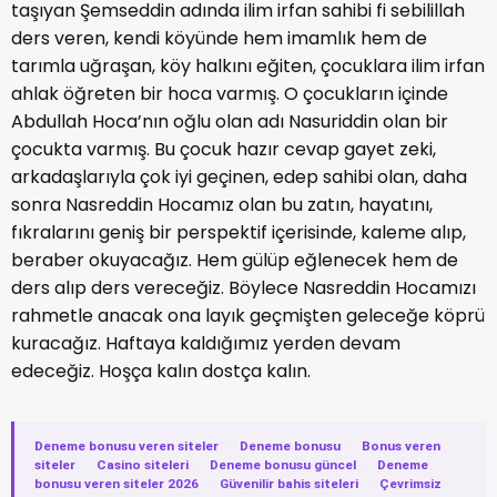
taşıyan Şemseddin adında ilim irfan sahibi fi sebilillah
ders veren, kendi köyünde hem imamlık hem de
tarımla uğraşan, köy halkını eğiten, çocuklara ilim irfan
ahlak öğreten bir hoca varmış. O çocukların içinde
Abdullah Hoca’nın oğlu olan adı Nasuriddin olan bir
çocukta varmış. Bu çocuk hazır cevap gayet zeki,
arkadaşlarıyla çok iyi geçinen, edep sahibi olan, daha
sonra Nasreddin Hocamız olan bu zatın, hayatını,
fıkralarını geniş bir perspektif içerisinde, kaleme alıp,
beraber okuyacağız. Hem gülüp eğlenecek hem de
ders alıp ders vereceğiz. Böylece Nasreddin Hocamızı
rahmetle anacak ona layık geçmişten geleceğe köprü
kuracağız. Haftaya kaldığımız yerden devam
edeceğiz. Hoşça kalın dostça kalın.
Deneme bonusu veren siteler
·
Deneme bonusu
·
Bonus veren
siteler
·
Casino siteleri
·
Deneme bonusu güncel
·
Deneme
bonusu veren siteler 2026
·
Güvenilir bahis siteleri
·
Çevrimsiz