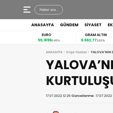
Haber ara...
ANASAYFA
GÜNDEM
SİYASET
E
EURO
GRAM ALTIN
55,1896
6.662,77
41
2%
0,45%
2,62%
ANASAYFA
Köşe Yazıları
YALOVA’NIN 
YALOVA’N
KURTULUŞ
17.07.2022 12:25
Güncellenme :
17.07.2022 