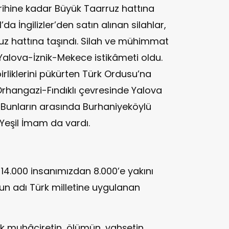
rihine kadar Büyük Taarruz hattına
’da İngilizler’den satın alınan silahlar,
z hattına taşındı. Silah ve mühimmat
Yalova-İznik-Mekece istikâmeti oldu.
irliklerini pükürten Türk Ordusu’na
 Orhangazi-Fındıklı çevresinde Yalova
i. Bunların arasında Burhaniyeköylü
Yeşil İmam da vardı.
14.000 insanımızdan 8.000’e yakını
nun adı Türk milletine uygulanan
k muhâciretin, ölümün, vahşetin,