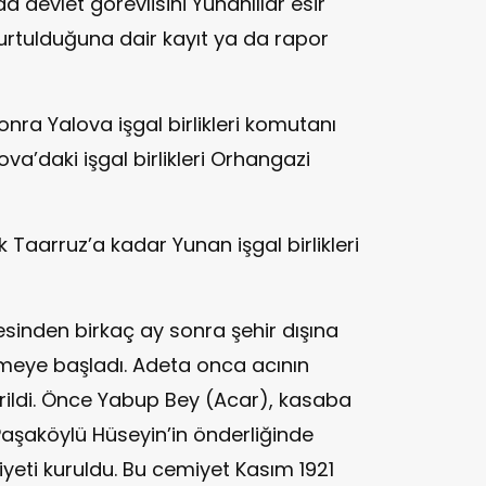
a devlet görevlisini Yunanlılar esir
 kurtulduğuna dair kayıt ya da rapor
nra Yalova işgal birlikleri komutanı
va’daki işgal birlikleri Orhangazi
k Taarruz’a kadar Yunan işgal birlikleri
mesinden birkaç ay sonra şehir dışına
nmeye başladı. Adeta onca acının
erildi. Önce Yabup Bey (Acar), kasaba
Paşaköylü Hüseyin’in önderliğinde
eti kuruldu. Bu cemiyet Kasım 1921