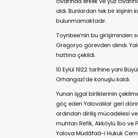
civarında erkek ve yüz civarınd
aldı. Bunlardan tek bir kişinin
bulunmamaktadır.
Toynbee’nin bu girişiminden so
Gregoryo görevden alındı. Yalo
hattına çekildi.
10 Eylül 1922 tarihine yani Büyü
Orhangazi’de konuşlu kaldı.
Yunan işgal birliklerinin çekil
göç eden Yalovalılar geri dö
ardından diriliş mücadelesi v
muhtarı Refik, Akköylü İbo ve 
Yalova Müdâfaâ-i Hukuk Cemiy