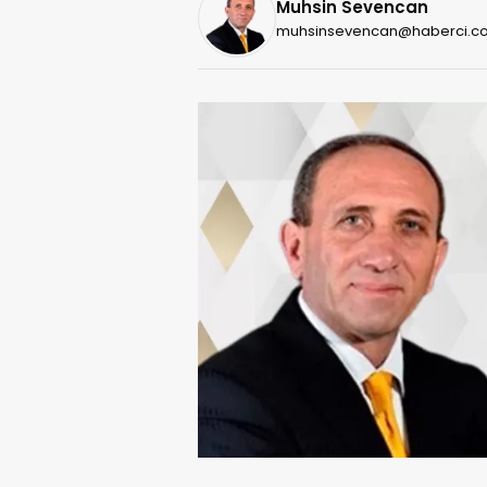
Muhsin Sevencan
muhsinsevencan@haberci.co