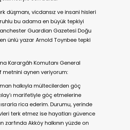
k düşmanı, vicdansız ve insani hisleri
 ruhlu bu adama en büyük tepkiyi
e Manchester Guardian Gazetesi Doğu
len ünlü yazar Arnold Toynbee tepki
 Ana Karargâh Komutanı General
af metnini aynen veriyorum:
üman halkıyla mültecilerden göç
ılay’ı marifetiyle göç etmelerine
srarla rica ederim. Durumu, yerinde
evleri terk etmez ise hayatları güvence
ün zarfında Akköy halkının yüzde on