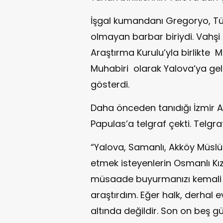
İşgal kumandanı Gregoryo, Tür
olmayan barbar biriydi. Vahşi
Araştırma Kurulu’yla birlikt
Muhabiri olarak Yalova’ya ge
gösterdi.
Daha önceden tanıdığı İzmir
Papulas’a telgraf çekti. Telgr
“Yalova, Samanlı, Akköy Müsl
etmek isteyenlerin Osmanlı Kız
müsaade buyurmanızı kemali ı
araştırdım. Eğer halk, derhal 
altında değildir. Son on beş g