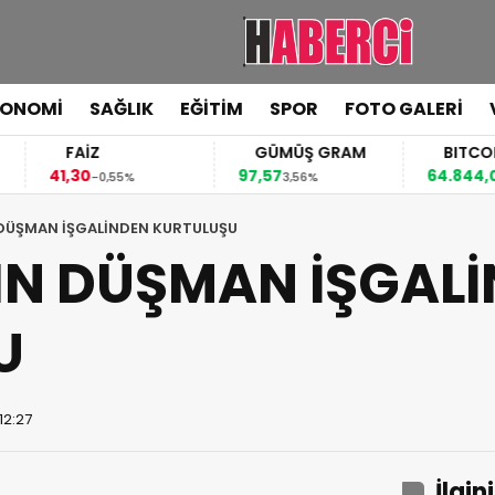
KONOMİ
SAĞLIK
EĞİTİM
SPOR
FOTO GALERİ
FAİZ
GÜMÜŞ GRAM
BITCOIN
,30
97,57
64.844,00
-0,55%
3,56%
0,70%
DÜŞMAN İŞGALİNDEN KURTULUŞU
IN DÜŞMAN İŞGAL
U
12:27
İlgin