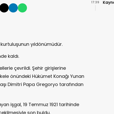
Kayn
17:39
 kurtuluşunun yıldönümüdür.
de kaldı.
llerle çevrildi. Şehir girişlerine
i. İskele önündeki Hükümet Konağı Yunan
başı Dimitri Papa Gregoryo tarafından
ayan işgal, 19 Temmuz 1921 tarihinde
 çekilmesiyle son buldu.