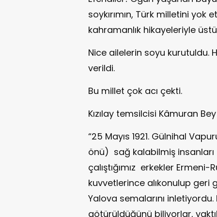
soykırımın, Türk milletini yok e
kahramanlık hikayeleriyle üst
Nice ailelerin soyu kurutuldu.
verildi.
Bu millet çok acı çekti.
Kızılay temsilcisi Kâmuran Be
“25 Mayıs 1921. Gülnihal Vapu
önü) sağ kalabilmiş insanları
çalıştığımız erkekler Ermeni-R
kuvvetlerince alıkonulup geri
Yalova semalarını inletiyordu.
götürüldüğünü biliyorlar, yaktık