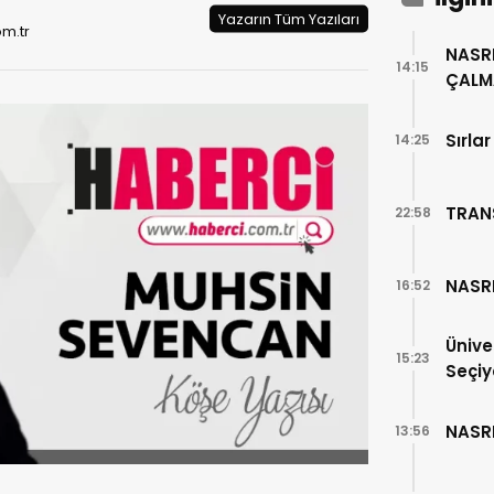
Yazarın Tüm Yazıları
m.tr
NASR
14:15
ÇALM
Sırla
14:25
TRAN
22:58
NASR
16:52
Ünive
15:23
Seçiy
NASR
13:56