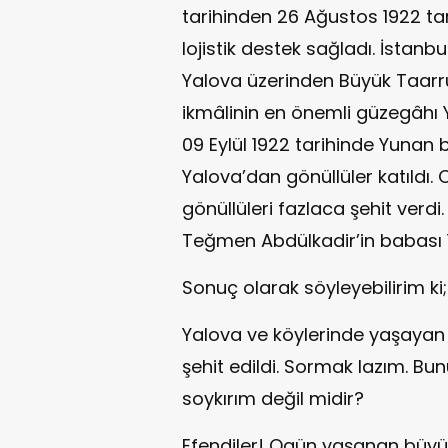
tarihinden 26 Ağustos 1922 ta
lojistik destek sağladı. İstanbul
Yalova üzerinden Büyük Taarru
ikmâlinin en önemli güzegâhı 
09 Eylül 1922 tarihinde Yunan b
Yalova’dan gönüllüler katıldı.
gönüllüleri fazlaca şehit verd
Teğmen Abdülkadir’in babası 
Sonuç olarak söyleyebilirim ki;
Yalova ve köylerinde yaşayan 
şehit edildi. Sormak lazım. Bu
soykırım değil midir?
Efendiler! Ogün yaşanan büyü