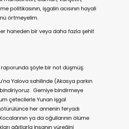
tme politikasının, işgalin acısının hayali
ünü örtmeyelim.
 Her haneden bir veya daha fazla şehit
y raporunda şöyle bir not düşmüş:
ru’na Yalova sahilinde (Akasya parkın
 bindiriyoruz. Gemiye bindirmeye
um çetecilerle Yunan işgal
 götürülünce her annenin feryadı
 Kocalarının ya da oğullarının ölüme
ları ağıtlarla insanın yüreğini