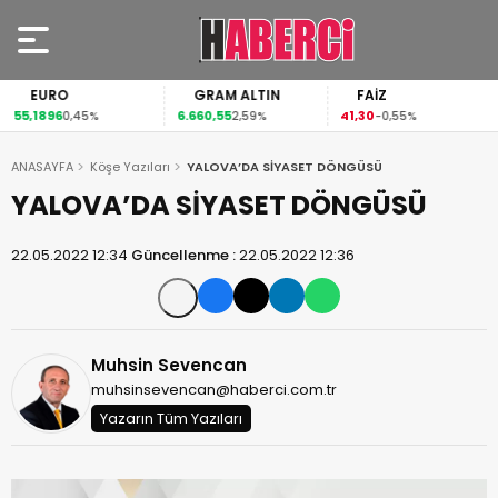
EURO
GRAM ALTIN
FAİZ
55,1896
6.660,55
41,30
0,45%
2,59%
-0,55%
ANASAYFA
Köşe Yazıları
YALOVA’DA SİYASET DÖNGÜSÜ
YALOVA’DA SİYASET DÖNGÜSÜ
22.05.2022 12:34
Güncellenme :
22.05.2022 12:36
Muhsin Sevencan
muhsinsevencan@haberci.com.tr
Yazarın Tüm Yazıları