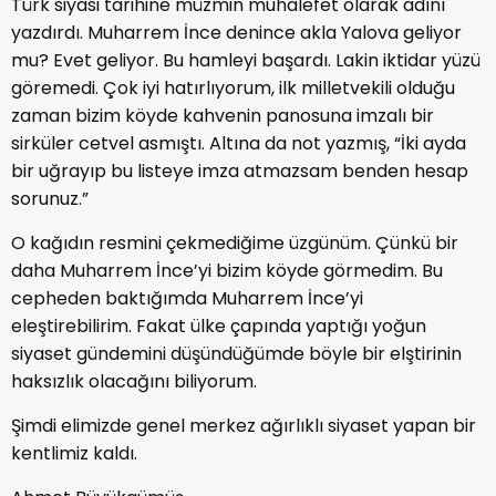
Türk siyasi tarihine müzmin muhalefet olarak adını
yazdırdı. Muharrem İnce denince akla Yalova geliyor
mu? Evet geliyor. Bu hamleyi başardı. Lakin iktidar yüzü
göremedi. Çok iyi hatırlıyorum, ilk milletvekili olduğu
zaman bizim köyde kahvenin panosuna imzalı bir
sirküler cetvel asmıştı. Altına da not yazmış, “İki ayda
bir uğrayıp bu listeye imza atmazsam benden hesap
sorunuz.”
O kağıdın resmini çekmediğime üzgünüm. Çünkü bir
daha Muharrem İnce’yi bizim köyde görmedim. Bu
cepheden baktığımda Muharrem İnce’yi
eleştirebilirim. Fakat ülke çapında yaptığı yoğun
siyaset gündemini düşündüğümde böyle bir elştirinin
haksızlık olacağını biliyorum.
Şimdi elimizde genel merkez ağırlıklı siyaset yapan bir
kentlimiz kaldı.