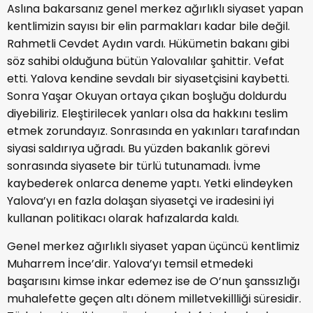
Aslına bakarsanız genel merkez ağırlıklı siyaset yapan
kentlimizin sayısı bir elin parmakları kadar bile değil.
Rahmetli Cevdet Aydın vardı. Hükümetin bakanı gibi
söz sahibi olduğuna bütün Yalovalılar şahittir. Vefat
etti. Yalova kendine sevdalı bir siyasetçisini kaybetti.
Sonra Yaşar Okuyan ortaya çıkan boşluğu doldurdu
diyebiliriz. Eleştirilecek yanları olsa da hakkını teslim
etmek zorundayız. Sonrasında en yakınları tarafından
siyasi saldırıya uğradı. Bu yüzden bakanlık görevi
sonrasında siyasete bir türlü tutunamadı. İvme
kaybederek onlarca deneme yaptı. Yetki elindeyken
Yalova’yı en fazla dolaşan siyasetçi ve iradesini iyi
kullanan politikacı olarak hafızalarda kaldı.
Genel merkez ağırlıklı siyaset yapan üçüncü kentlimiz
Muharrem İnce’dir. Yalova’yı temsil etmedeki
başarısını kimse inkar edemez ise de O’nun şanssızlığı
muhalefette geçen altı dönem milletvekillliği süresidir.