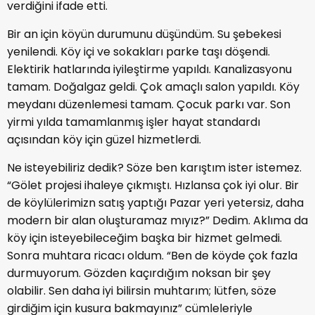
verdiğini ifade etti.
Bir an için köyün durumunu düşündüm. Su şebekesi
yenilendi. Köy içi ve sokakları parke taşı döşendi.
Elektirik hatlarında iyileştirme yapıldı. Kanalizasyonu
tamam. Doğalgaz geldi. Çok amaçlı salon yapıldı. Köy
meydanı düzenlemesi tamam. Çocuk parkı var. Son
yirmi yılda tamamlanmış işler hayat standardı
açısından köy için güzel hizmetlerdi.
Ne isteyebiliriz dedik? Söze ben karıştım ister istemez.
“Gölet projesi ihaleye çıkmıştı. Hızlansa çok iyi olur. Bir
de köylülerimizn satış yaptığı Pazar yeri yetersiz, daha
modern bir alan oluşturamaz mıyız?” Dedim. Aklıma da
köy için isteyebileceğim başka bir hizmet gelmedi.
Sonra muhtara ricacı oldum. “Ben de köyde çok fazla
durmuyorum. Gözden kaçırdığım noksan bir şey
olabilir. Sen daha iyi bilirsin muhtarım; lütfen, söze
girdiğim için kusura bakmayınız” cümleleriyle