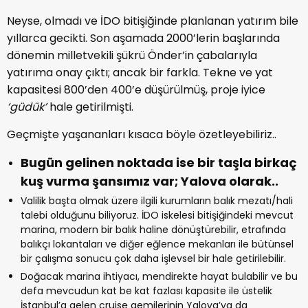
Neyse, olmadı ve İDO bitişiğinde planlanan yatırım bile
yıllarca gecikti. Son aşamada 2000’lerin başlarında
dönemin milletvekili şükrü Önder’in çabalarıyla
yatırıma onay çıktı; ancak bir farkla. Tekne ve yat
kapasitesi 800’den 400’e düşürülmüş, proje iyice
‘güdük’
hale getirilmişti.
Geçmişte yaşananları kısaca böyle özetleyebiliriz..
Bugün gelinen noktada ise bir taşla birkaç
kuş vurma şansımız var; Yalova olarak..
Valilik başta olmak üzere ilgili kurumların balık mezatı/hali
talebi olduğunu biliyoruz. İDO iskelesi bitişiğindeki mevcut
marina, modern bir balık haline dönüştürebilir, etrafında
balıkçı lokantaları ve diğer eğlence mekanları ile bütünsel
bir çalışma sonucu çok daha işlevsel bir hale getirilebilir.
Doğacak marina ihtiyacı, mendirekte hayat bulabilir ve bu
defa mevcudun kat be kat fazlası kapasite ile üstelik
İstanbul’a gelen cruise gemilerinin Yalova’ya da