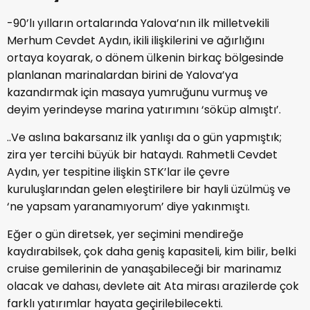
-90’lı yılların ortalarında Yalova’nın ilk milletvekili
Merhum Cevdet Aydın, ikili ilişkilerini ve ağırlığını
ortaya koyarak, o dönem ülkenin birkaç bölgesinde
planlanan marinalardan birini de Yalova’ya
kazandırmak için masaya yumruğunu vurmuş ve
deyim yerindeyse marina yatırımını ‘söküp almıştı’.
..Ve aslına bakarsanız ilk yanlışı da o gün yapmıştık;
zira yer tercihi büyük bir hataydı. Rahmetli Cevdet
Aydın, yer tespitine ilişkin STK’lar ile çevre
kuruluşlarından gelen eleştirilere bir hayli üzülmüş ve
‘ne yapsam yaranamıyorum’ diye yakınmıştı.
Eğer o gün diretsek, yer seçimini mendireğe
kaydırabilsek, çok daha geniş kapasiteli, kim bilir, belki
cruise gemilerinin de yanaşabileceği bir marinamız
olacak ve dahası, devlete ait Ata mirası arazilerde çok
farklı yatırımlar hayata geçirilebilecekti.