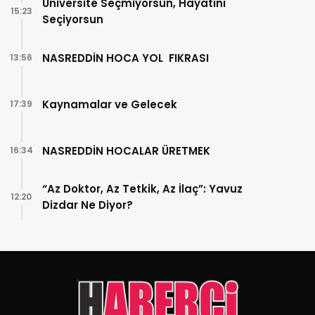
Üniversite Seçmiyorsun, Hayatını
15:23
Seçiyorsun
NASREDDİN HOCA YOL FIKRASI
13:56
Kaynamalar ve Gelecek
17:39
NASREDDİN HOCALAR ÜRETMEK
16:34
“Az Doktor, Az Tetkik, Az İlaç”: Yavuz
12:20
Dizdar Ne Diyor?