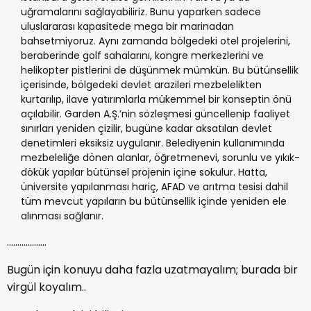
uğramalarını sağlayabiliriz. Bunu yaparken sadece
uluslararası kapasitede mega bir marinadan
bahsetmiyoruz. Aynı zamanda bölgedeki otel projelerini,
beraberinde golf sahalarını, kongre merkezlerini ve
helikopter pistlerini de düşünmek mümkün. Bu bütünsellik
içerisinde, bölgedeki devlet arazileri mezbelelikten
kurtarılıp, ilave yatırımlarla mükemmel bir konseptin önü
açılabilir. Garden A.Ş.’nin sözleşmesi güncellenip faaliyet
sınırları yeniden çizilir, bugüne kadar aksatılan devlet
denetimleri eksiksiz uygulanır. Belediyenin kullanımında
mezbeleliğe dönen alanlar, öğretmenevi, sorunlu ve yıkık-
dökük yapılar bütünsel projenin içine sokulur. Hatta,
üniversite yapılanması hariç, AFAD ve arıtma tesisi dahil
tüm mevcut yapıların bu bütünsellik içinde yeniden ele
alınması sağlanır.
……………….
Bugün için konuyu daha fazla uzatmayalım; burada bir
virgül koyalım..