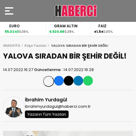
EURO
GRAM ALTIN
FAİZ
55,0243
6.520,68
41,54
0,06%
0,38%
0,00%
ANASAYFA
Köşe Yazıları
YALOVA SIRADAN BİR ŞEHİR DEĞİL!
YALOVA SIRADAN BİR ŞEHİR DEĞİL!
14.07.2022 16:27
Güncellenme :
14.07.2022 16:28
İbrahim Yurdagül
ibrahimyurdagul@haberci.com.tr
Yazarın Tüm Yazıları