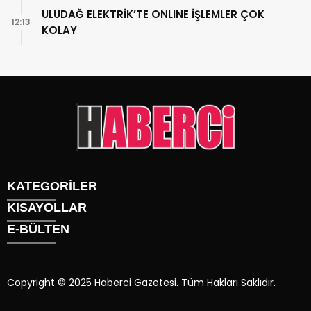
ULUDAĞ ELEKTRİK’TE ONLINE İŞLEMLER ÇOK
12:13
KOLAY
KATEGORİLER
KISAYOLLAR
Gündem
E-BÜLTEN
Siyaset
Künye
Sürmanşet
Üyelik
Eğitim
Tüm Yazarlar
Sağlık
Copyright © 2025 Haberci Gazetesi. Tüm Hakları Saklıdır.
İletişim
Spor
haberci.com.tr
e-bültenine abone olarak, tarafınıza haber,
Foto Galeri