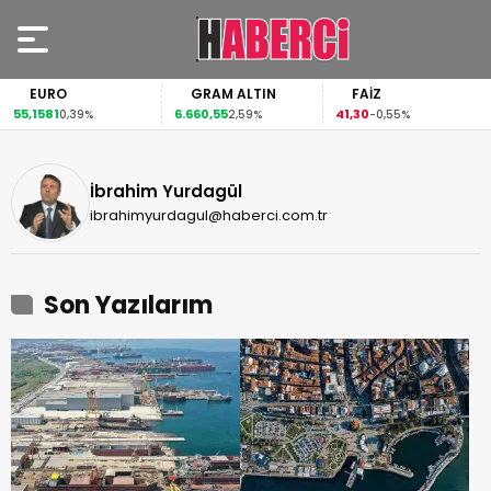
EURO
GRAM ALTIN
FAİZ
55,1581
6.660,55
41,30
0,39%
2,59%
-0,55%
İbrahim Yurdagül
ibrahimyurdagul@haberci.com.tr
Son Yazılarım