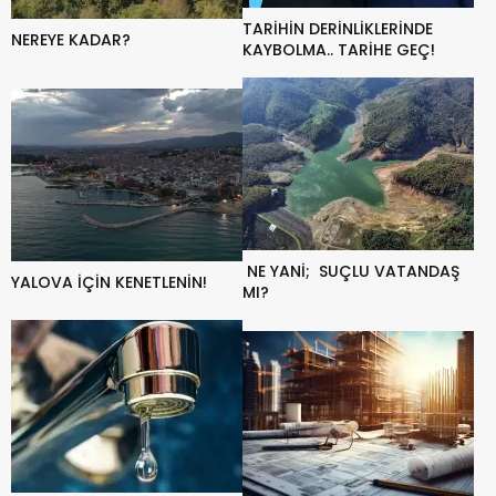
TARİHİN DERİNLİKLERİNDE
NEREYE KADAR?
KAYBOLMA.. TARİHE GEÇ!
NE YANİ; SUÇLU VATANDAŞ
YALOVA İÇİN KENETLENİN!
MI?