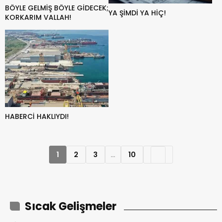
BÖYLE GELMİŞ BÖYLE GİDECEK;
YA ŞİMDİ YA HİÇ!
KORKARIM VALLAH!
HABERCİ HAKLIYDI!
1
2
3
…
10
Sıcak Gelişmeler