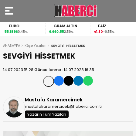
EURO
GRAM ALTIN
FAİZ
55,1896
6.660,55
41,30
0,45%
2,59%
-0,55%
ANASAYFA
Köşe Yazıları
SEVGİYİ HİSSETMEK
SEVGİYİ HİSSETMEK
14.07.2023 15:28
Güncellenme :
14.07.2023 16:35
Mustafa Karamercimek
mustafakaramercicek@haberci.com.tr
Yazarın Tüm Yazıları