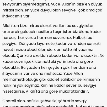
seviyorum diyemediğimiz, yüce Allah'ın bize en büyük
mirası olan, en yüce duygu olan sevgiye, çok ama çok
ihtiyacımız var.
Allah'tan bize miras olarak verilen bu sevgiyi ister
artırarak gelecek nesillere taşır, ister biz ölene kadar
harcar, har vurup harman savururuz. Halbuki bu
sevgiye, Dünyada kıyamete kadar ve ondan sonraki
hayatımızda ebedi âlemde, cennette ihtiyacımız
olacak. Çünkü o ezelden ebede kadar var olacaktır. Ne
kadar sevmişsek, cennetteki yerimizde ona göre
olacaktır. Bu yüzden her şeyden çok, her daim ona
ihtiyacımız var ve ona muhtacız. Yüce Allah
merhametli olduğu gibi, adalet sahibidir de, kimsenin
hakkını yok saymaz. Kim ne kadar sever bu sevgiyi
hissettirirse, Allah'ta ona göre mükâfatlandırır.
Önemli olan, nefisle, şehvetle, şöhretle sevgiyi
karıştırmamaktır. Nefsimizin arzuladığı, bizi mutlu eden