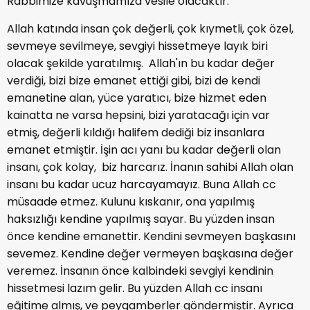
Rabbimize kavuşmamıza vesile olacaktır.
Allah katında insan çok değerli, çok kıymetli, çok özel,
sevmeye sevilmeye, sevgiyi hissetmeye layık biri
olacak şekilde yaratılmış. Allah'ın bu kadar değer
verdiği, bizi bize emanet ettiği gibi, bizi de kendi
emanetine alan, yüce yaratıcı, bize hizmet eden
kainatta ne varsa hepsini, bizi yaratacağı için var
etmiş, değerli kıldığı halifem dediği biz insanlara
emanet etmiştir. İşin acı yanı bu kadar değerli olan
insanı, çok kolay, biz harcarız. İnanın sahibi Allah olan
insanı bu kadar ucuz harcayamayız. Buna Allah cc
müsaade etmez. Kulunu kıskanır, ona yapılmış
haksızlığı kendine yapılmış sayar. Bu yüzden insan
önce kendine emanettir. Kendini sevmeyen başkasını
sevemez. Kendine değer vermeyen başkasına değer
veremez. İnsanın önce kalbindeki sevgiyi kendinin
hissetmesi lazım gelir. Bu yüzden Allah cc insanı
eğitime almış, ve peygamberler göndermiştir. Ayrıca