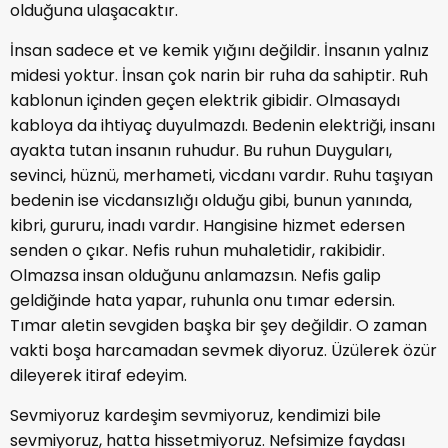
olduğuna ulaşacaktır.
İnsan sadece et ve kemik yığını değildir. İnsanın yalnız
midesi yoktur. İnsan çok narin bir ruha da sahiptir. Ruh
kablonun içinden geçen elektrik gibidir. Olmasaydı
kabloya da ihtiyaç duyulmazdı. Bedenin elektriği, insanı
ayakta tutan insanın ruhudur. Bu ruhun Duyguları,
sevinci, hüznü, merhameti, vicdanı vardır. Ruhu taşıyan
bedenin ise vicdansızlığı olduğu gibi, bunun yanında,
kibri, gururu, inadı vardır. Hangisine hizmet edersen
senden o çıkar. Nefis ruhun muhaletidir, rakibidir.
Olmazsa insan olduğunu anlamazsın. Nefis galip
geldiğinde hata yapar, ruhunla onu tımar edersin.
Tımar aletin sevgiden başka bir şey değildir. O zaman
vakti boşa harcamadan sevmek diyoruz. Üzülerek özür
dileyerek itiraf edeyim.
Sevmiyoruz kardeşim sevmiyoruz, kendimizi bile
sevmiyoruz, hatta hissetmiyoruz. Nefsimize faydası