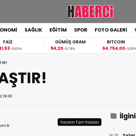
KONOMİ
SAĞLIK
EĞİTİM
SPOR
FOTO GALERİ
FAİZ
GÜMÜŞ GRAM
BITCOIN
,53
94,20
64.754,00
-0,02%
-0,78%
-0,05%
TIR!
AŞTIR!
2 19:00
İlgin
Yazarın Tüm Yazıları
om.tr
Sırla
14:25