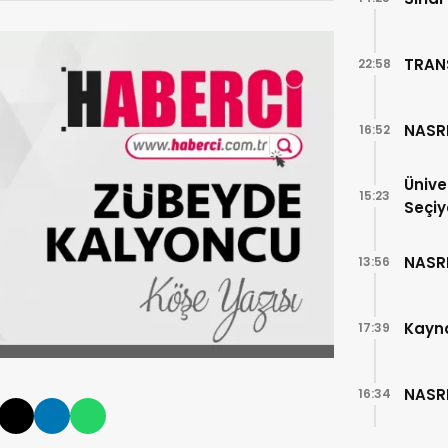
TRAN
22:58
NASR
16:52
Ünive
15:23
Seçiy
NASR
13:56
Kayn
17:39
NASR
16:34