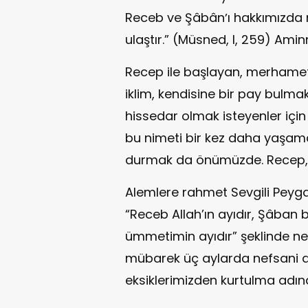
Receb ve Şâbânʼı hakkımızda 
ulaştır.” (Müsned, I, 259) Amin
Recep ile başlayan, merhame
iklim, kendisine bir pay bulma
hissedar olmak isteyenler içi
bu nimeti bir kez daha yaşama
durmak da önümüzde. Recep
Alemlere rahmet Sevgili Peyg
“Receb Allah’ın ayıdır, Şâban
ümmetimin ayıdır” şeklinde nebe
mübarek üç aylarda nefsani a
eksiklerimizden kurtulma adın