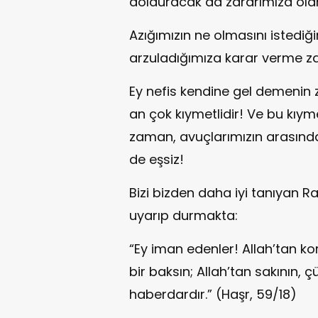
dolduracak da zararımıza ola
Azığımızın ne olmasını istediğ
arzuladığımıza karar verme z
Ey nefis kendine gel demenin 
an çok kıymetlidir! Ve bu kıy
zaman, avuçlarımızın arasından
de eşsiz!
Bizi bizden daha iyi tanıyan 
uyarıp durmakta:
“Ey iman edenler! Allah’tan kor
bir baksın; Allah’tan sakının, ç
haberdardır.” (Haşr, 59/18)