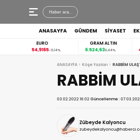
Haber ara...
ANASAYFA
GÜNDEM
SİYASET
E
EURO
GRAM ALTIN
54,9165
6.524,63
41
4%
-0,14%
0,44%
ANASAYFA
Köşe Yazıları
RABBİM ULAŞ
RABBİM UL
03.02.2022 16:02
Güncellenme :
07.03.202
Zübeyde Kalyoncu
zubeydekalyoncu@haberci.c