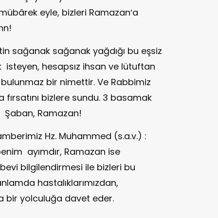
mübârek eyle, bizleri Ramazanʼa
nn!
tin sağanak sağanak yağdığı bu eşsiz
k isteyen, hesapsız ihsan ve lütuftan
n bulunmaz bir nimettir. Ve Rabbimiz
 fırsatını bizlere sundu. 3 basamak
, Şaban, Ramazan!
amberimiz Hz. Muhammed (s.a.v.) :
 benim ayımdır, Ramazan ise
vi bilgilendirmesi ile bizleri bu
nlamda hastalıklarımızdan,
a bir yolculuğa davet eder.