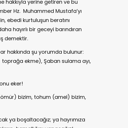
ne hakkıyla yerine getiren ve bu
amber Hz. Muhammed Mustafa’yı
in, ebedi kurtuluşun beratını
aha hayırlı bir geceyi barındıran
ş demektir.
lar hakkında şu yorumda bulunur:
ı toprağa ekme), Şaban sulama ayı,
 onu eker!
(ömür) bizim, tohum (amel) bizim,
acak ya boşaltacağız; ya hayrımıza