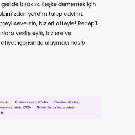
geride bıraktık. Keşke dememek için
bbimizden yardım talep edelim:
meyi seversin, bizleri affeyle! Recep’i
rlara vesile eyle, bizlere ve
afiyet içerisinde ulaşmayı nasib
onusu
·
Bonus veren siteler
·
Casino siteleri
·
eren siteler 2026
·
Güvenilir bahis siteleri
·
riş