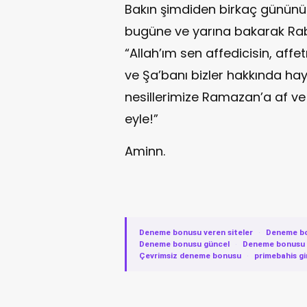
Bakın şimdiden birkaç gününü 
bugüne ve yarına bakarak Ra
“Allah’ım sen affedicisin, affet
ve Şa’banı bizler hakkında hayı
nesillerimize Ramazan’a af ve 
eyle!”
Aminn.
Deneme bonusu veren siteler
·
Deneme b
Deneme bonusu güncel
·
Deneme bonusu v
Çevrimsiz deneme bonusu
·
primebahis gi