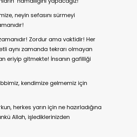
nların hamallığını yapacağız!
imize, neyin sefasını sürmeyi
amanıdır!
zamanıdır! Zordur ama vaktidir! Her
metli aynı zamanda tekrarı olmayan
 eriyip gitmekte! İnsanın gafilliği
Rabbimiz, kendimize gelmemiz için
kun, herkes yarın için ne hazırladığına
ünkü Allah, işlediklerinizden