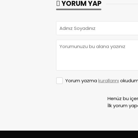
YORUM YAP
Yorum yazma
kurallarını
okudum 
Henüz bu içe
İlk yorum yap