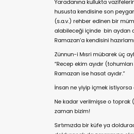
Yaradanına kullukta vazifeleri
hususta kendisine son peyg
(s.a.v.) rehber edinen bir müm
alabileceği içinde bin aydan d
Ramazan’a kendisini hazırlamı
Zünnun-i Mısri mübarek üç ay
“Recep ekim ayıdır (tohumlar
Ramazan ise hasat ayıdır.”
İnsan ne yiyip içmek istiyorsa
Ne kadar verilmişse o toprak 
zaman bizim!
Sırtımızda bir küfe ya doldur