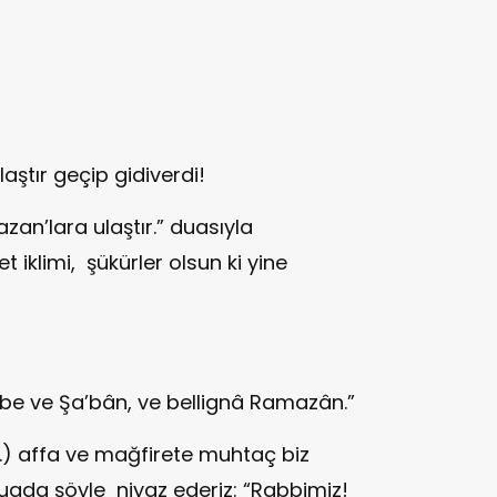
laştır geçip gidiverdi!
zan’lara ulaştır.” duasıyla
 iklimi, şükürler olsun ki yine
be ve Şa’bân, ve bellignâ Ramazân.”
v.) affa ve mağfirete muhtaç biz
uada şöyle niyaz ederiz: “Rabbimiz!