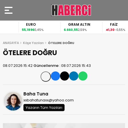
EURO
GRAM ALTIN
FAİZ
55,1896
6.660,55
41,30
0,45%
2,59%
-0,55%
ANASAYFA
Köşe Yazıları
ÖTELERE DOĞRU
ÖTELERE DOĞRU
08.07.2026 15:42
Güncellenme :
08.07.2026 15:43
Baha Tuna
xxbahatunaxx@yahoo.com
Yazarın Tüm Yazıları