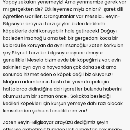
Yapay zekaları yenemeyiz! Ama yenmemize gerek var
mı gerçekten de? Etkileyemez miyiz onları? İşaret dili
öğretilen Goriller, Orangutanlar var mesela... Beyin-
Bilgisayar arayüzü tarzı şeyler bizleri kedilerle
köpeklerle dahi konuşabilir hale getirecek! Doğayı
katleden insanoğlu ama tek bir gergedanı koca bir
kolordu ile koruyan da aynı insanoğlu! Zaten korkulan
şey Skynet tarzı bir bilgisayar isyanı olmuyor
genellikle! Mesela bizim evde bir köpeğimiz var; evin
sakinleri ayrı ayrı o hayvandan çok daha zeki; ama
sonunda hizmet eden o köpek değil biz oluyoruz!
Mağara adamlarının hasta bir yavru köpek için
haftalarca didindiğine dair işaretler bulundu haberini
okumuştum bir zaman önce... Sokakta beslediği
kedileri köpekleri için kurşun yemeye dahi razı olacak
kimselerden şahsen tanıdıklarım var!
Zaten Beyin-Bilgisayar arayüzü dediğimiz şeyin
etkisiyle akıbetimiz tümden yok olmaktan çok insan-