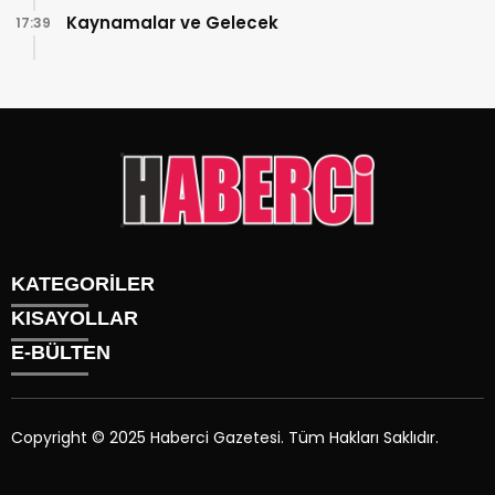
Kaynamalar ve Gelecek
17:39
KATEGORİLER
KISAYOLLAR
Gündem
E-BÜLTEN
Siyaset
Künye
Sürmanşet
Üyelik
Eğitim
Tüm Yazarlar
Sağlık
Copyright © 2025 Haberci Gazetesi. Tüm Hakları Saklıdır.
İletişim
Spor
haberci.com.tr
e-bültenine abone olarak, tarafınıza haber,
Foto Galeri
duyuru ve kampanya içerikli e-postaların gönderilmesini