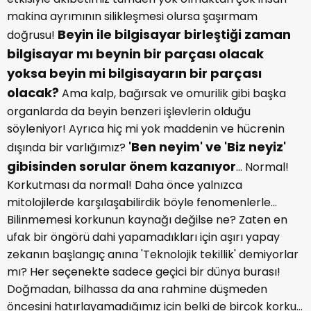
makina ayrımının silikleşmesi olursa şaşırmam
Beyin ile bilgisayar birleştiği zaman
doğrusu!
bilgisayar mı beynin bir parçası olacak
yoksa beyin mi bilgisayarın bir parçası
olacak?
Ama kalp, bağırsak ve omurilik gibi başka
organlarda da beyin benzeri işlevlerin olduğu
söyleniyor! Ayrıca hiç mi yok maddenin ve hücrenin
'Ben neyim' ve 'Biz neyiz'
dışında bir varlığımız?
gibisinden sorular önem kazanıyor
... Normal!
Korkutması da normal! Daha önce yalnızca
mitolojilerde karşılaşabilirdik böyle fenomenlerle...
Bilinmemesi korkunun kaynağı değilse ne? Zaten en
ufak bir öngörü dahi yapamadıkları için aşırı yapay
zekanın başlangıç anına 'Teknolojik tekillik' demiyorlar
mı? Her seçenekte sadece geçici bir dünya burası!
Doğmadan, bilhassa da ana rahmine düşmeden
öncesini hatırlayamadığımız için belki de birçok korku...