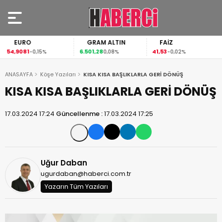
EURO
GRAM ALTIN
FAİZ
54,9081
6.501,28
41,53
-0,15%
0,08%
-0,02%
ANASAYFA
Köşe Yazıları
KISA KISA BAŞLIKLARLA GERİ DÖNÜŞ
KISA KISA BAŞLIKLARLA GERİ DÖNÜŞ
17.03.2024 17:24
Güncellenme :
17.03.2024 17:25
Uğur Daban
ugurdaban@haberci.com.tr
Yazarın Tüm Yazıları