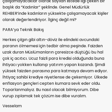
çalışamayacaklar olarak sayılan listede ilgi çeken bir
başlık da “Kadınlar” şeklinde. Genel Müdürlük
REHBER’inde kadınların yüksekte çalışamayacak kişiler
olarak değerlendiriyor. İlginç değil mi?
PARA’ya Teknik Bakış
Herkes çılgın gibi altın-döviz ile elindeki avcundaki
paranın ölmemesi için tedbir alma peşinde. Faizden
uzak duran Müslümanların çaresizce düştüğü bu hal
çok iç acıtıcı. Ucuz faizli para kredisi olduğunda buna
ihtiyacı yokken kullanıp yatırım yapan kazandı. Şimdi
yüksek faizden parasına para katmaya devam ediyor.
İhtiyaç sahibi krediye niyetlense de çekemiyor. Ülkede
enflasyon gençleri cepten kumara sevk eder oldu.
Toparlanmalıyız. Bu nasıl olacak bilmiyorum. Dibe
vurup zıplamak tek çözüm ise dibe vuralım.
Vesselam