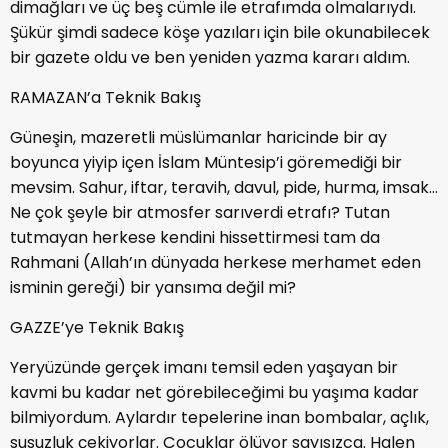
dimağları ve üç beş cümle ile etrafımda olmalarıydı.
Şükür şimdi sadece köşe yazıları için bile okunabilecek
bir gazete oldu ve ben yeniden yazma kararı aldım.
RAMAZAN’a Teknik Bakış
Güneşin, mazeretli müslümanlar haricinde bir ay
boyunca yiyip içen İslam Müntesip’i göremediği bir
mevsim. Sahur, iftar, teravih, davul, pide, hurma, imsak…
Ne çok şeyle bir atmosfer sarıverdi etrafı? Tutan
tutmayan herkese kendini hissettirmesi tam da
Rahmani (Allah’ın dünyada herkese merhamet eden
isminin gereği) bir yansıma değil mi?
GAZZE’ye Teknik Bakış
Yeryüzünde gerçek imanı temsil eden yaşayan bir
kavmi bu kadar net görebileceğimi bu yaşıma kadar
bilmiyordum. Aylardır tepelerine inan bombalar, açlık,
susuzluk çekiyorlar. Çocuklar ölüyor sayısızca. Halen