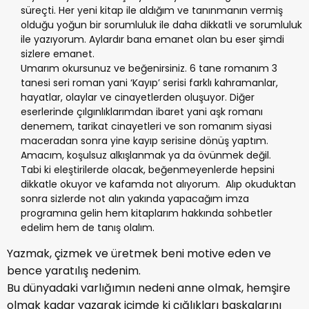
süreçti. Her yeni kitap ile aldığım ve tanınmanın vermiş
olduğu yoğun bir sorumluluk ile daha dikkatli ve sorumluluk
ile yazıyorum. Aylardır bana emanet olan bu eser şimdi
sizlere emanet.
Umarım okursunuz ve beğenirsiniz. 6 tane romanım 3
tanesi seri roman yani ‘Kayıp’ serisi farklı kahramanlar,
hayatlar, olaylar ve cinayetlerden oluşuyor. Diğer
eserlerinde çılgınlıklarımdan ibaret yani aşk romanı
denemem, tarikat cinayetleri ve son romanım siyasi
maceradan sonra yine kayıp serisine dönüş yaptım.
Amacım, koşulsuz alkışlanmak ya da övünmek değil.
Tabi ki eleştirilerde olacak, beğenmeyenlerde hepsini
dikkatle okuyor ve kafamda not alıyorum. Alıp okuduktan
sonra sizlerde not alın yakında yapacağım imza
programına gelin hem kitaplarım hakkında sohbetler
edelim hem de tanış olalım.
Yazmak, çizmek ve üretmek beni motive eden ve
bence yaratılış nedenim.
Bu dünyadaki varlığımın nedeni anne olmak, hemşire
olmak kadar yazarak içimde ki çığlıkları başkalarını