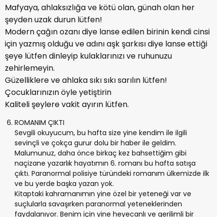
Mafyaya, ahlaksızlığa ve kötü olan, günah olan her
şeyden uzak durun lütfen!
Modern çağın ozanı diye lanse edilen birinin kendi cinsi
için yazmış olduğu ve adını aşk şarkısı diye lanse ettiği
şeye lütfen dinleyip kulaklarınızı ve ruhunuzu
zehirlemeyin.
Güzelliklere ve ahlaka sıkı sıkı sarılın lütfen!
Çocuklarınızın öyle yetiştirin
Kaliteli şeylere vakit ayırın lütfen.
ROMANIM ÇIKTI
Sevgili okuyucum, bu hafta size yine kendim ile ilgili
sevinçli ve çokça gurur dolu bir haber ile geldim.
Malumunuz, daha önce birkaç kez bahsettiğim gibi
naçizane yazarlık hayatımın 6. romanı bu hafta satışa
çıktı. Paranormal polisiye türündeki romanım ülkemizde ilk
ve bu yerde başka yazan yok.
Kitaptaki kahramanımın yine özel bir yeteneği var ve
suçlularla savaşırken paranormal yeteneklerinden
faydalanıyor. Benim için yine heyecanlı ve gerilimli bir