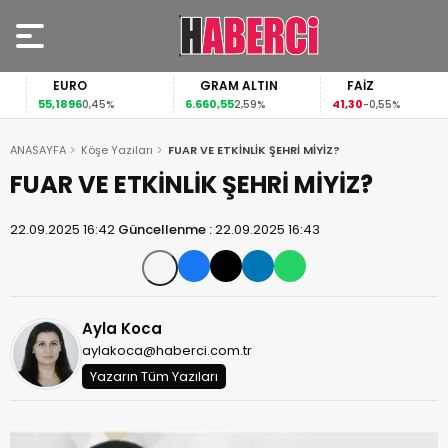
EURO
GRAM ALTIN
FAİZ
55,1896
6.660,55
41,30
0,45%
2,59%
-0,55%
ANASAYFA
Köşe Yazıları
FUAR VE ETKİNLİK ŞEHRİ MİYİZ?
FUAR VE ETKİNLİK ŞEHRİ MİYİZ?
22.09.2025 16:42
Güncellenme :
22.09.2025 16:43
Ayla Koca
aylakoca@haberci.com.tr
Yazarın Tüm Yazıları