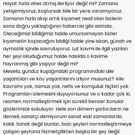
Hayat hızla vites atmış ilerliyor değil mi? Zamana
yetişemiyoruz, koştursak bile bir yere varamıyoruz.
Zamanın hızla akışı artık kıyamet nesli olan bizlerin
sona doğru yaklaştığının habercisi gibi aslında..
Öleceğimizi bildiğimiz halde umursamayan bizler
kıyametin kopacağını bildiği halde yine iskan, günah ve
aymazlık içinde savruluyoruz. Lut kavmi ile ilgili yazılan
her şeyi okuduğumuz halde nasılda o kavime
hayranmış gibi yaşıyor değil mi?
Mesela, gündüz kuşağındaki programındaki aile
yaşantıları ve köy yaşantılarını izliyor musunuz? Aile
kavramı yok, namus yok, nefis ve komşuluk hiçbiri yok.
Programları izlemesini duyuyorsunuz ve o kadar çok ki,
resmen normalleştirmek için sürekli benzer konular
gözlerimize sokuluyor. Hele son dönem şarkıcıların ne
demeli, sanatçı demiyorum sanat eski zamanlarda
kaldı. Sanat değil bunlar, bazı şeyleri normalleştirmeye
çalışan şeytana hizmetçilikten başka bir şey değil.