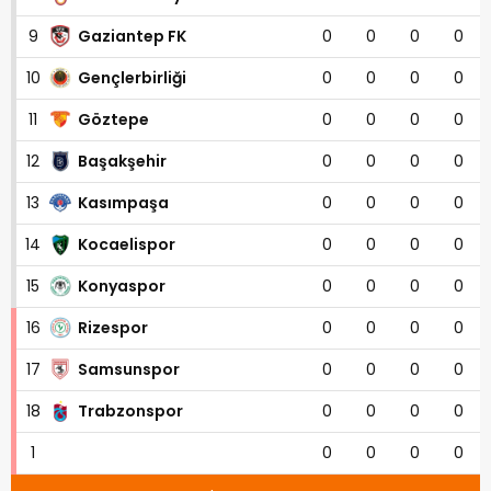
9
Gaziantep FK
0
0
0
0
10
Gençlerbirliği
0
0
0
0
11
Göztepe
0
0
0
0
12
Başakşehir
0
0
0
0
13
Kasımpaşa
0
0
0
0
14
Kocaelispor
0
0
0
0
15
Konyaspor
0
0
0
0
16
Rizespor
0
0
0
0
17
Samsunspor
0
0
0
0
18
Trabzonspor
0
0
0
0
1
0
0
0
0