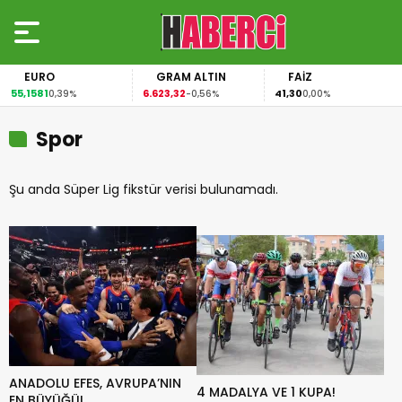
EURO
GRAM ALTIN
FAİZ
55,1581
6.623,32
41,30
0,39%
-0,56%
0,00%
Spor
Şu anda Süper Lig fikstür verisi bulunamadı.
ANADOLU EFES, AVRUPA’NIN
4 MADALYA VE 1 KUPA!
EN BÜYÜĞÜ!