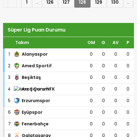
1
…
126
127
128
129
130
…
Süper Lig Puan Durumu
Takım
OM
G
AV
P
1
Alanyaspor
0
0
0
0
2
Amed Sportif
0
0
0
0
3
Beşiktaş
0
0
0
0
4
Arca Çorum FK
0
0
0
0
5
Erzurumspor
0
0
0
0
6
Eyüpspor
0
0
0
0
7
Fenerbahçe
0
0
0
0
8
Galatasaray
0
0
0
0