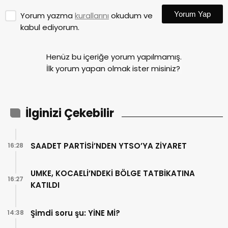
Yorum Yap
Yorum yazma
kurallarını
okudum ve
kabul ediyorum.
Henüz bu içeriğe yorum yapılmamış.
İlk yorum yapan olmak ister misiniz?
İlginizi Çekebilir
SAADET PARTİSİ’NDEN YTSO’YA ZİYARET
16:28
UMKE, KOCAELİ’NDEKİ BÖLGE TATBİKATINA
16:27
KATILDI
Şimdi soru şu: YİNE Mİ?
14:38