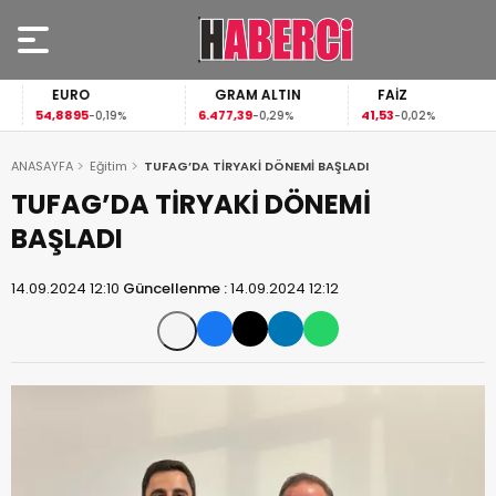
EURO
GRAM ALTIN
FAİZ
54,8895
6.477,39
41,53
-0,19%
-0,29%
-0,02%
ANASAYFA
Eğitim
TUFAG’DA TİRYAKİ DÖNEMİ BAŞLADI
TUFAG’DA TİRYAKİ DÖNEMİ
BAŞLADI
14.09.2024 12:10
Güncellenme :
14.09.2024 12:12