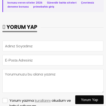
bonusu veren siteler 2026
·
Güvenilir bahis siteleri
·
Çevrimsiz
deneme bonusu
·
primebahis giriş
YORUM YAP
Yorum Yap
Yorum yazma
kurallarını
okudum ve
kabul ediyorum.