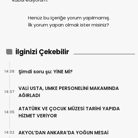
Henüz bu içeriğe yorum yapılmamış.
İlk yorum yapan olmak ister misiniz?
İlginizi Çekebilir
Şimdi soru şu: YİNE Mİ?
14:38
VALİ USTA, UMKE PERSONELİNİ MAKAMINDA
14:37
AĞIRLADI
ATATÜRK VE ÇOCUK MÜZESİ TARİHİ YAPIDA
14:35
HİZMET VERİYOR
AKYOL’DAN ANKARA’DA YOĞUN MESAİ
14:32