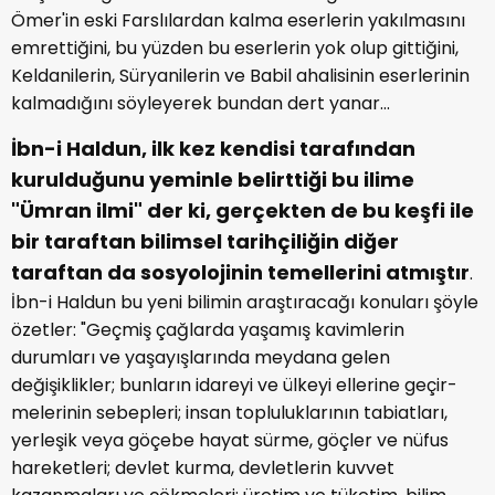
Ömer'in eski Farslılardan kalma eserlerin yakılmasını
emrettiğini, bu yüzden bu eserlerin yok olup gittiğini,
Keldanilerin, Süryanilerin ve Babil ahalisinin eserlerinin
kalmadığını söyleyerek bundan dert yanar...
İbn-i Haldun, ilk kez kendisi tarafından
kurulduğunu yeminle belirttiği bu ilime
"Ümran ilmi" der ki, gerçekten de bu keşfi ile
bir taraftan bilimsel tarihçiliğin diğer
taraftan da sosyolojinin temellerini atmıştır
.
İbn-i Hal­dun bu yeni bilimin araştıracağı konuları şöyle
özetler: "Geç­miş çağlarda yaşamış kavimlerin
durumları ve yaşayışlarında mey­dana gelen
değişiklikler; bunların idareyi ve ülkeyi ellerine geçir­
melerinin sebepleri; insan topluluklarının tabiatları,
yerleşik veya göçebe hayat sürme, göçler ve nüfus
hareketleri; devlet kurma, dev­letlerin kuvvet