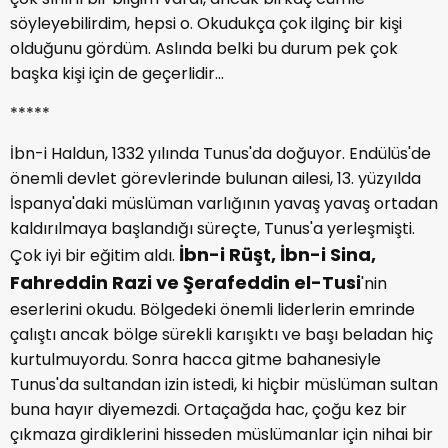
söyleyebilirdim, hepsi o. Okudukça çok ilginç bir kişi
olduğunu gördüm. Aslında belki bu durum pek çok
başka kişi için de geçerlidir...
*****
İbn-i Haldun, 1332 yılında Tunus'da doğuyor. Endülüs'de
önemli devlet görevlerinde bulunan ailesi, 13. yüzyılda
İspanya'daki müslüman varlığının yavaş yavaş ortadan
kaldırılmaya başlandığı süreçte, Tunus'a yerleşmişti.
İbn-i Rüşt, İbn-i Sina,
Çok iyi bir eğitim aldı.
Fahreddin Razi ve Şerafeddin el-Tusi
'nin
eserlerini okudu. Bölgedeki önemli liderlerin emrinde
çalıştı ancak bölge sürekli karışıktı ve başı beladan hiç
kurtulmuyordu. Sonra hacca gitme bahanesiyle
Tunus'da sultandan izin istedi, ki hiçbir müslüman sultan
buna hayır diyemezdi. Ortaçağda hac, çoğu kez bir
çıkmaza girdiklerini hisseden müslümanlar için nihai bir