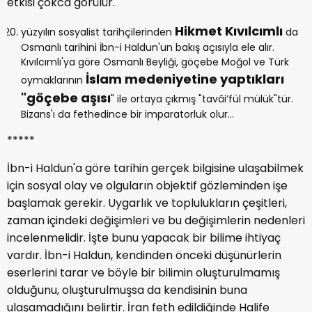
etkisi çokca görülür.
Hikmet Kıvılcımlı
yüzyılın sosyalist tarihçilerinden
da
Osmanlı tarihini İbn-i Haldun'un bakış açısıyla ele alır.
Kıvılcımlı'ya göre Osmanlı Beyliği, göçebe Moğol ve Türk
İslam medeniyetine yaptıkları
oymaklarının
"göçebe aşısı
" ile ortaya çıkmış "tavâi’fül mülük"tür.
Bizans'ı da fethedince bir imparatorluk olur...
*****
İbn-i Haldun'a göre tarihin gerçek bilgisine ulaşabilmek
için sosyal olay ve olguların objektif gözleminden işe
başlamak gerekir. Uygarlık ve toplulukların çeşitleri,
zaman içindeki değişimleri ve bu değişimlerin nedenleri
incelenmelidir. İşte bunu yapacak bir bilime ihtiyaç
vardır. İbn-i Haldun, kendinden önceki düşünürlerin
eserlerini tarar ve böyle bir bilimin oluşturulmamış
olduğunu, oluşturulmuşsa da kendisinin buna
ulaşamadığını belirtir. İran feth edildiğinde Halife