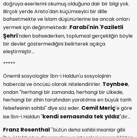
doğruya eserlerini okumuş olduğuna dair bir bilgi yok.
Birçok yerde Aristo'dan küçümseyici bir dille
bahsetmekte ve İslam düşünürlerine ise ancak onları
Farabi'nin 'Faziletli
yermek için değinmektedir.
Şehri
'nden bahsederken, toplumsal gerçekliğin böyle
bir devlet göstermediğini belirterek açıkça
eleştirmiştir...
*****
Önemli sosyologlar İbn-i Haldun'u sosyolojinin
Toynbee
habercisi ve öncüsü olarak nitelendirirler.
,
ondan "herhangi bir zamanda, herhangi bir ülkede,
herhangi bir zihin tarafından yaratılmıs en büyük tarih
Cemil Meriç
felsefesinin sahibi" diye söz eder.
'e göre
kendi semasında tek yıldız
ise İbn-i Haldun "
"dır...
Franz Rosenthal
''bütün deha sahibi insanlar gibi