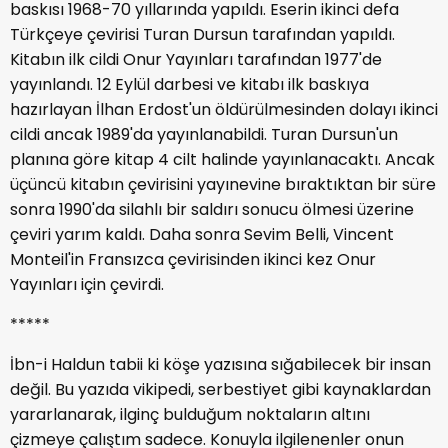
baskısı 1968-70 yıllarında yapıldı. Eserin ikinci defa
Türkçeye çevirisi Turan Dursun tarafından yapıldı.
Kitabın ilk cildi Onur Yayınları tarafından 1977'de
yayınlandı. 12 Eylül darbesi ve kitabı ilk baskıya
hazırlayan İlhan Erdost'un öldürülmesinden dolayı ikinci
cildi ancak 1989'da yayınlanabildi. Turan Dursun'un
planına göre kitap 4 cilt halinde yayınlanacaktı. Ancak
üçüncü kitabın çevirisini yayınevine bıraktıktan bir süre
sonra 1990'da silahlı bir saldırı sonucu ölmesi üzerine
çeviri yarım kaldı. Daha sonra Sevim Belli, Vincent
Monteil'in Fransızca çevirisinden ikinci kez Onur
Yayınları için çevirdi.
*****
İbn-i Haldun tabii ki köşe yazısına sığabilecek bir insan
değil. Bu yazıda vikipedi, serbestiyet gibi kaynaklardan
yararlanarak, ilginç bulduğum noktaların altını
çizmeye çalıştım sadece. Konuyla ilgilenenler onun