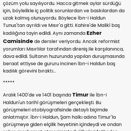
çözüm yolu sayılıyordu. Hacca gitmek aylar sürdüğü
için, böylelikle iç politik sorunlardan ve baskılardan da
uzak kalmış olunuyordu. Böylece İbn-i Haldun
Tunus'tan ayrıldı ve Mısır'a gitti. Kahire'de Malikî baş
Ezher
kadılığına tayin edildi. Aynı zamanda
Camisinde
de dersler veriyordu. Ancak reformist
yorumları Mısırlılar tarafından direniş ile karşılanınca,
dava edildi. Sultanın huzurunda yapılan duruşmasında
beraat ettiyse de gururu incinen İbn-i Haldun baş
kadılık görevini bıraktı...
*****
Timur
Aralık 1400'de ve 1401 başında
ile İbn-i
Haldun'un tarihî görüşmeleri gerçekleşti. Bu
görüşmeleri otobiyografisinde detaylı biçimde
anlatmıştır. İbn-i Haldun, Şam halkı adına Timur'la
görüşmeye giden elçilik heyetinin içindeydi ve ondan