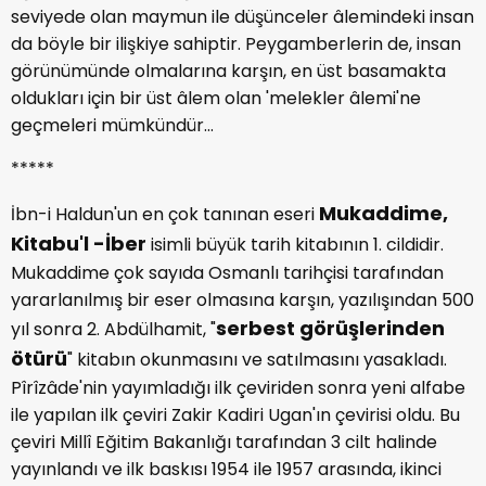
seviyede olan maymun ile düşünceler âlemindeki insan
da böyle bir ilişkiye sahiptir. Peygamberlerin de, insan
görünümünde olmalarına karşın, en üst basamakta
oldukları için bir üst âlem olan 'melekler âlemi'ne
geçmeleri mümkündür...
*****
Mukaddime,
İbn-i Haldun'un en çok tanınan eseri
Kitabu'l -İber
isimli büyük tarih kitabının 1. cildidir.
Mukaddime çok sayıda Osmanlı tarihçisi tarafından
yararlanılmış bir eser olmasına karşın, yazılışından 500
serbest görüşlerinden
yıl sonra 2. Abdülhamit, "
ötürü
" kitabın okunmasını ve satılmasını yasakladı.
Pîrîzâde'nin yayımladığı ilk çeviriden sonra yeni alfabe
ile yapılan ilk çeviri Zakir Kadiri Ugan'ın çevirisi oldu. Bu
çeviri Millî Eğitim Bakanlığı tarafından 3 cilt halinde
yayınlandı ve ilk baskısı 1954 ile 1957 arasında, ikinci