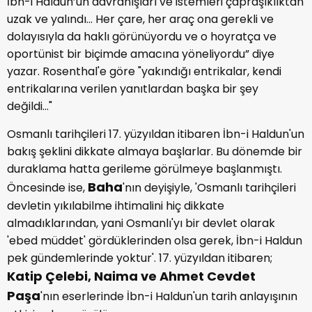
İbn-i Haldun’un davranışları ve istemleri çapraşıklıktan
uzak ve yalındı... Her çare, her araç ona gerekli ve
dolayısıyla da haklı görünüyordu ve o hoyratça ve
oportünist bir biçimde amacına yöneliyordu” diye
yazar. Rosenthal'e göre "yakındığı entrikalar, kendi
entrikalarına verilen yanıtlardan başka bir şey
değildi..."
Osmanlı tarihçileri 17. yüzyıldan itibaren İbn-i Haldun'un
bakış şeklini dikkate almaya başlarlar. Bu dönemde bir
duraklama hatta gerileme görülmeye başlanmıştı.
Baha
Öncesinde ise,
'nın deyişiyle, 'Osmanlı tarihçileri
devletin yıkılabilme ihtimalini hiç dikkate
almadıklarından, yani Osmanlı'yı bir devlet olarak
'ebed müddet' gördüklerinden olsa gerek, İbn-i Haldun
pek gündemlerinde yoktur'. 17. yüzyıldan itibaren;
Katip Çelebi, Naima ve Ahmet Cevdet
Paşa
'nın eserlerinde İbn-i Haldun'un tarih anlayışının