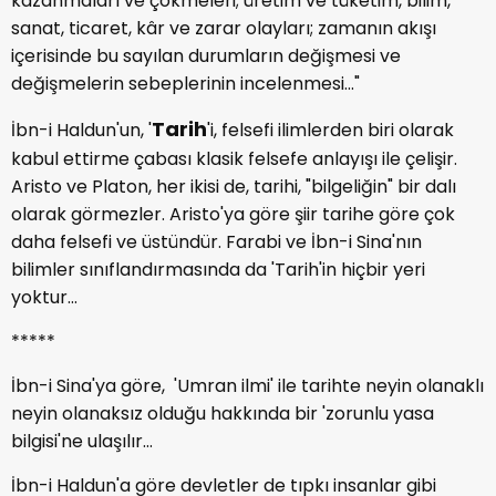
kazanmaları ve çökmeleri; üretim ve tüketim, bilim,
sanat, ticaret, kâr ve zarar olayları; zamanın akışı
içerisinde bu sayılan durumların değişmesi ve
değişmelerin sebeplerinin incelen­mesi..."
Tarih
İbn-i Haldun'un, '
'i, felsefi ilimlerden biri olarak
kabul ettirme çabası klasik felsefe anlayışı ile çelişir.
Aristo ve Platon, her ikisi de, tarihi, "bilgeliğin" bir dalı
olarak görmezler. Aristo'ya göre şiir tarihe göre çok
daha felsefi ve üstündür. Farabi ve İbn-i Sina'nın
bilimler sınıflandırmasında da 'Tarih'in hiçbir yeri
yoktur...
*****
İbn-i Sina'ya göre, 'Umran ilmi' ile tarihte neyin olanaklı
neyin olanaksız olduğu hakkında bir 'zorunlu yasa
bilgisi'ne ulaşılır...
İbn-i Haldun'a göre devletler de tıpkı insanlar gibi