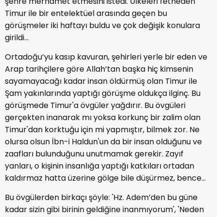
şehre merhamet etmesini istedi. Ülkeleri fetheden
Timur ile bir entelektüel arasında geçen bu
görüşmeler iki haftayı buldu ve çok değişik konulara
girildi...
Ortadoğu’yu kasıp kavuran, şehirleri yerle bir eden ve
Arap tarihçilere göre Allah’tan başka hiç kimsenin
sayamayacağı kadar insan öldürmüş olan Timur ile
Şam yakınlarında yaptığı görüşme oldukça ilginç. Bu
görüşmede Timur'a övgüler yağdırır. Bu övgüleri
gerçekten inanarak mı yoksa korkunç bir zalim olan
Timur'dan korktuğu için mi yapmıştır, bilmek zor. Ne
olursa olsun İbn-i Haldun'un da bir insan olduğunu ve
zaafları bulunduğunu unutmamak gerekir. Zayıf
yanları, o kişinin insanlığa yaptığı katkıları ortadan
kaldırmaz hatta üzerine gölge bile düşürmez, bence...
Bu övgülerden birkaçı şöyle: 'Hz. Adem’den bu güne
kadar sizin gibi birinin geldiğine inanmıyorum', 'Neden