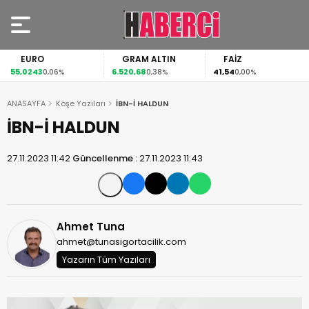
EURO
GRAM ALTIN
FAİZ
55,0243
6.520,68
41,54
0,06%
0,38%
0,00%
ANASAYFA
Köşe Yazıları
İBN-İ HALDUN
İBN-İ HALDUN
27.11.2023 11:42
Güncellenme :
27.11.2023 11:43
Ahmet Tuna
ahmet@tunasigortacilik.com
Yazarın Tüm Yazıları