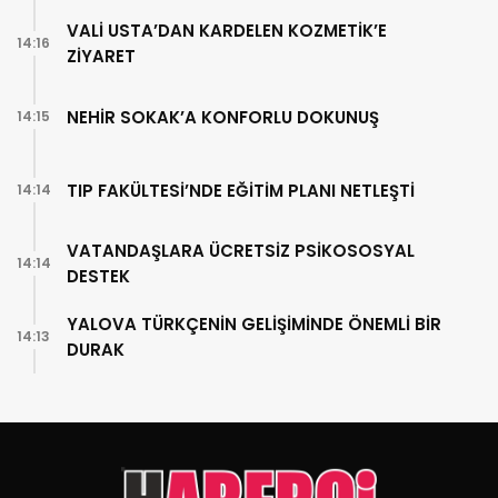
VALİ USTA’DAN KARDELEN KOZMETİK’E
14:16
ZİYARET
NEHİR SOKAK’A KONFORLU DOKUNUŞ
14:15
TIP FAKÜLTESİ’NDE EĞİTİM PLANI NETLEŞTİ
14:14
VATANDAŞLARA ÜCRETSİZ PSİKOSOSYAL
14:14
DESTEK
YALOVA TÜRKÇENİN GELİŞİMİNDE ÖNEMLİ BİR
14:13
DURAK