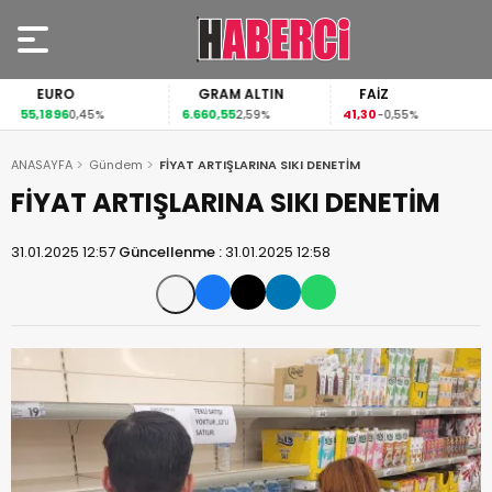
EURO
GRAM ALTIN
FAİZ
55,1896
6.660,55
41,30
0,45%
2,59%
-0,55%
ANASAYFA
Gündem
FİYAT ARTIŞLARINA SIKI DENETİM
FİYAT ARTIŞLARINA SIKI DENETİM
31.01.2025 12:57
Güncellenme :
31.01.2025 12:58