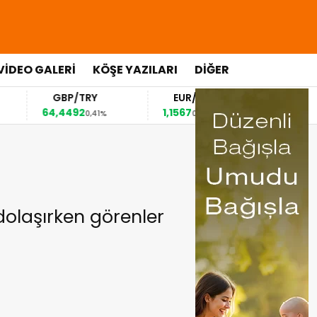
VİDEO GALERİ
KÖŞE YAZILARI
DİĞER
GBP/TRY
EUR/USD
BREN
64,4492
1,1567
82,63
0,41%
0,36%
0,1
 dolaşırken görenler