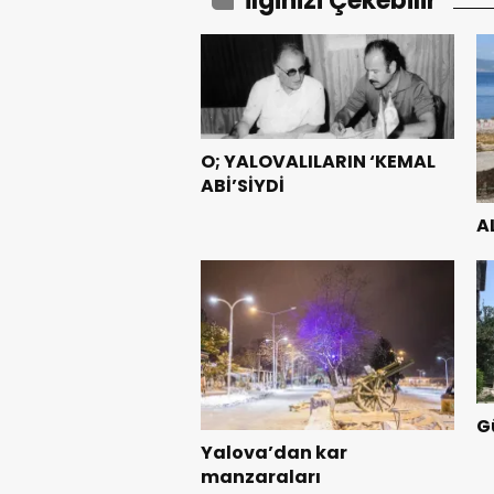
İlginizi Çekebilir
O; YALOVALILARIN ‘KEMAL
ABİ’SİYDİ
A
G
Yalova’dan kar
manzaraları