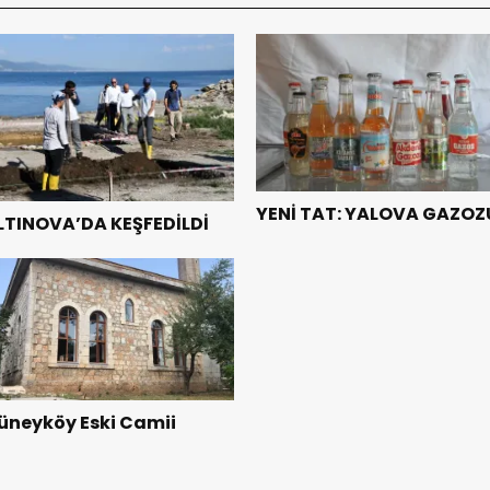
YENİ TAT: YALOVA GAZOZ
LTINOVA’DA KEŞFEDİLDİ
üneyköy Eski Camii