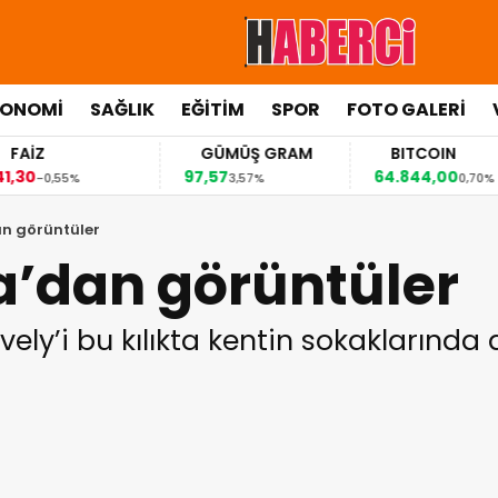
KONOMİ
SAĞLIK
EĞİTİM
SPOR
FOTO GALERİ
FAİZ
GÜMÜŞ GRAM
BITCOIN
,30
97,57
64.844,00
-0,55%
3,57%
0,70%
an görüntüler
a’dan görüntüler
vely’i bu kılıkta kentin sokaklarında