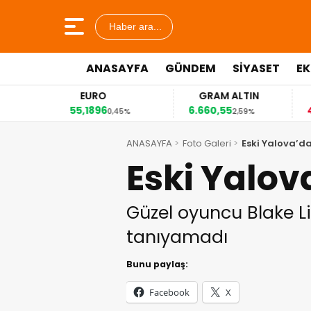
Haber ara...
ANASAYFA
GÜNDEM
SİYASET
E
EURO
GRAM ALTIN
55,1896
6.660,55
41
2%
0,45%
2,59%
ANASAYFA
Foto Galeri
Eski Yalova’d
Eski Yalov
Güzel oyuncu Blake Li
tanıyamadı
Bunu paylaş:
Facebook
X