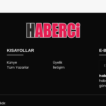
KISAYOLLAR
E-
Künye
Üyelik
Tüm Yazarlar
İletişim
hab
habe
gönd
dır.