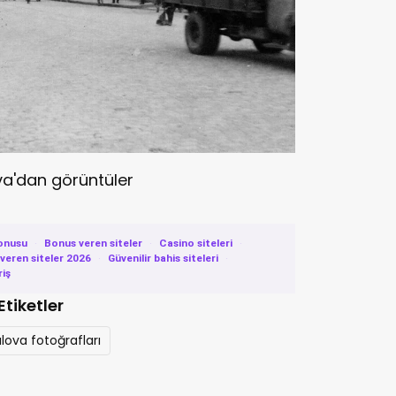
va'dan görüntüler
onusu
·
Bonus veren siteler
·
Casino siteleri
·
eren siteler 2026
·
Güvenilir bahis siteleri
·
riş
Etiketler
alova fotoğrafları