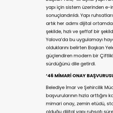
yapı için sistem üzerinden e
sonuçlandırıldı. Yapı ruhsatları
artık her adımı dijital ortamda
şekilde, hızlı ve şeffaf bir şek
Yalova’da bu uygulamayı haya
olduklarını belirten Başkan Ye
güçlendiren modern bir Çiftlik
sürdüğünü dile getirdi.
‘46 MİMARİ ONAY BAŞVURUS
Belediye İmar ve Şehircilik Mü
başvurularının hızla arttığını
mimari onay, zemin etüdü, st
olduğu dijital yapı ruhsatı sü