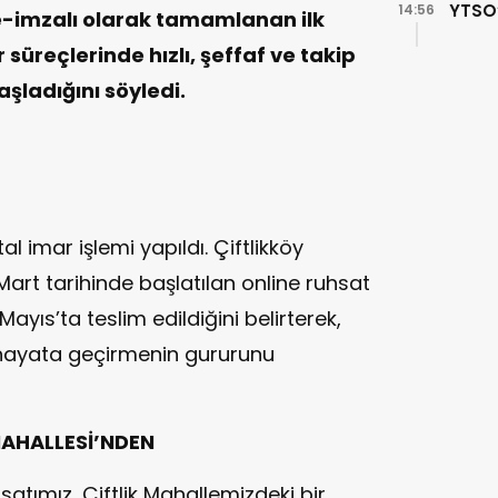
YTSO’
14:56
 e-imzalı olarak tamamlanan ilk
r süreçlerinde hızlı, şeffaf ve takip
aşladığını söyledi.
tal imar işlemi yapıldı. Çiftlikköy
Mart tarihinde başlatılan online ruhsat
ayıs’ta teslim edildiğini belirterek,
u hayata geçirmenin gururunu
 MAHALLESİ’NDEN
uhsatımız, Çiftlik Mahallemizdeki bir