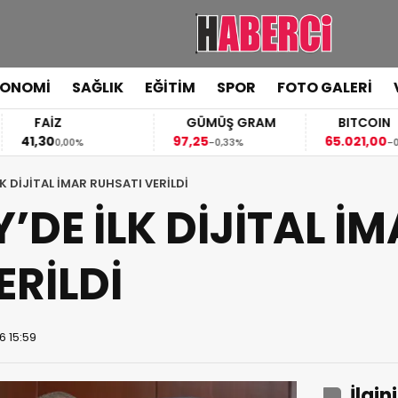
KONOMİ
SAĞLIK
EĞİTİM
SPOR
FOTO GALERİ
FAİZ
GÜMÜŞ GRAM
BITCOIN
,30
97,25
65.021,00
0,00%
-0,33%
-0,13%
LK DİJİTAL İMAR RUHSATI VERİLDİ
’DE İLK DİJİTAL İ
ERİLDİ
6 15:59
İlgin