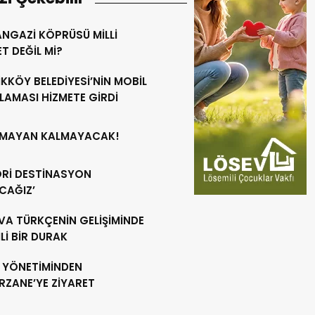
NGAZİ KÖPRÜSÜ MİLLİ
T DEĞİL Mİ?
İKKÖY BELEDİYESİ’NİN MOBİL
LAMASI HİZMETE GİRDİ
’MAYAN KALMAYACAK!
ORİ DESTİNASYON
CAĞIZ’
VA TÜRKÇENİN GELİŞİMİNDE
İ BİR DURAK
 YÖNETİMİNDEN
RZANE’YE ZİYARET