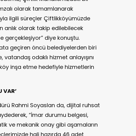
-imzalı olarak tamamlanarak
yla ilgili süreçler Çiftlikköyümüzde
n anlık olarak takip edilebilecek
ilde gerçekleşiyor” diye konuştu.
ta geçiren öncü belediyelerden biri
le, vatandaş odaklı hizmet anlayışını
köy inşa etme hedefiyle hizmetlerin
U VAR’
dürü Rahmi Soyaslan da, dijital ruhsat
 kaydederek, “İmar durumu belgesi,
atik ve mekanik onay gibi aşamaların
reçlerimizde hali hazırda 46 adet