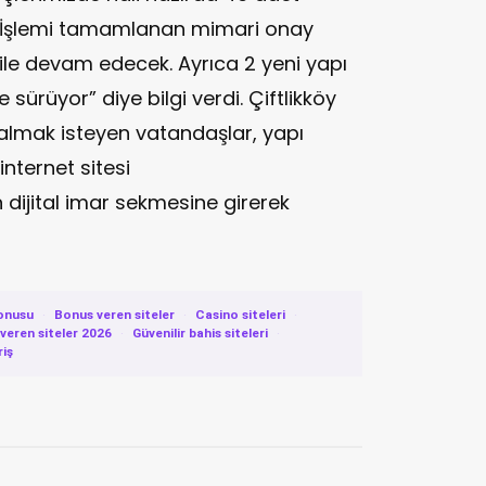
. İşlemi tamamlanan mimari onay
ile devam edecek. Ayrıca 2 yeni yapı
 sürüyor” diye bilgi verdi. Çiftlikköy
 almak isteyen vatandaşlar, yapı
internet sitesi
n dijital imar sekmesine girerek
onusu
·
Bonus veren siteler
·
Casino siteleri
·
eren siteler 2026
·
Güvenilir bahis siteleri
·
riş