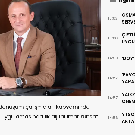
OSMA
15:03
SERVE
ÇİFTL
15:00
UYGU
‘DOY
14:59
‘FAV
14:57
YAPA
YALO
14:57
ÖNEML
tal dönüşüm çalışmaları kapsamında
YTSO
 uygulamasında ilk dijital imar ruhsatı
14:56
AKTA