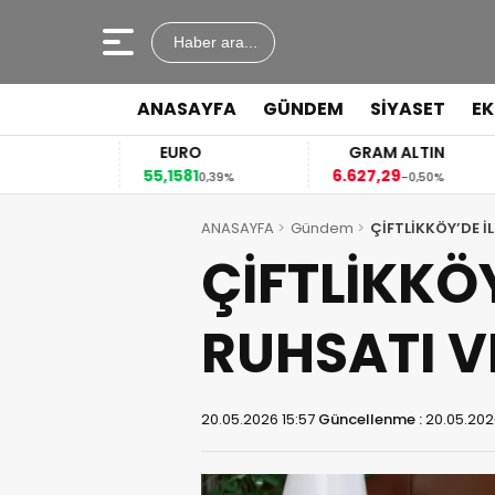
Haber ara...
ANASAYFA
GÜNDEM
SİYASET
E
EURO
GRAM ALTIN
55,1581
6.627,29
41
%
0,39%
-0,50%
ANASAYFA
Gündem
ÇİFTLİKKÖY’DE İ
ÇİFTLİKKÖY
RUHSATI V
20.05.2026 15:57
Güncellenme :
20.05.202