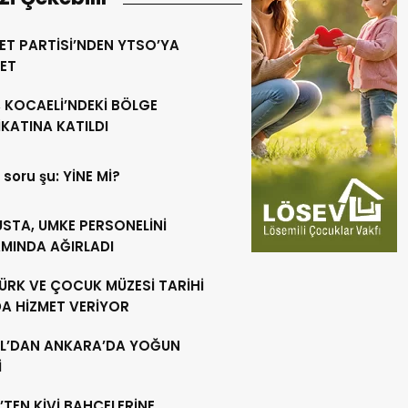
ET PARTİSİ’NDEN YTSO’YA
RET
 KOCAELİ’NDEKİ BÖLGE
KATINA KATILDI
 soru şu: YİNE Mİ?
USTA, UMKE PERSONELİNİ
MINDA AĞIRLADI
ÜRK VE ÇOCUK MÜZESİ TARİHİ
DA HİZMET VERİYOR
L’DAN ANKARA’DA YOĞUN
İ
’TEN KİVİ BAHÇELERİNE