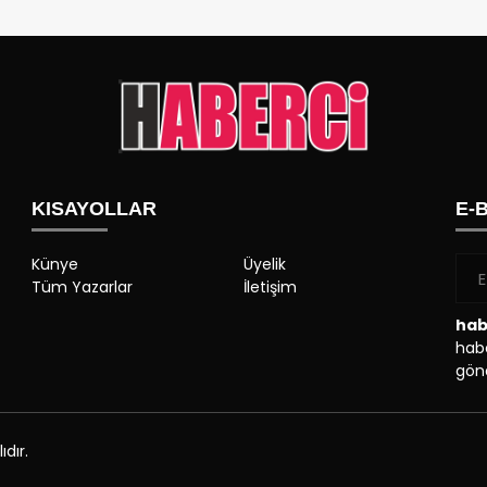
KISAYOLLAR
E-
Künye
Üyelik
Tüm Yazarlar
İletişim
hab
habe
gönd
dır.