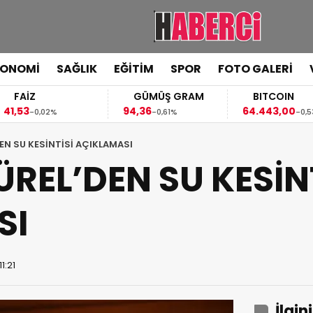
KONOMİ
SAĞLIK
EĞİTİM
SPOR
FOTO GALERİ
FAİZ
GÜMÜŞ GRAM
BITCOIN
,53
94,36
64.443,00
-0,02%
-0,61%
-0,53%
EN SU KESİNTİSİ AÇIKLAMASI
REL’DEN SU KESİNT
SI
1:21
İlgin