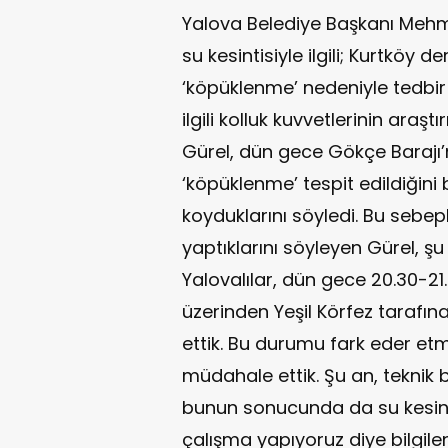
Yalova Belediye Başkanı Mehm
su kesintisiyle ilgili; Kurtkö
‘köpüklenme’ nedeniyle tedbir a
ilgili kolluk kuvvetlerinin araş
Gürel, dün gece Gökçe Barajı
‘köpüklenme’ tespit edildiğini
koyduklarını söyledi. Bu sebepl
yaptıklarını söyleyen Gürel, ş
Yalovalılar, dün gece 20.30-21
üzerinden Yeşil Körfez tarafın
ettik. Bu durumu fark eder et
müdahale ettik. Şu an, teknik 
bunun sonucunda da su kesint
çalışma yapıyoruz diye bilgile