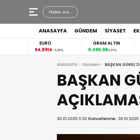
Haber ara...
ANASAYFA
GÜNDEM
SİYASET
E
EURO
GRAM ALTIN
54,8914
6.496,98
41
3%
-0,18%
0,01%
ANASAYFA
Gündem
BAŞKAN GÜREL’D
BAŞKAN GÜ
AÇIKLAMA
30.01.2025 11:20
Güncellenme :
30.01.2025 1