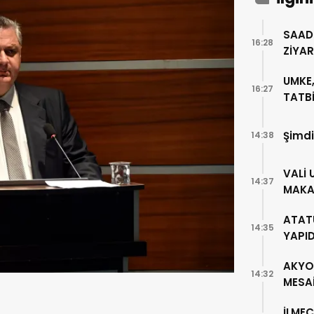
SAAD
16:28
ZİYA
UMKE,
16:27
TATBİ
Şimdi
14:38
VALİ 
14:37
MAKA
ATAT
14:35
YAPI
AKYO
14:32
MESA
İLMEÇ