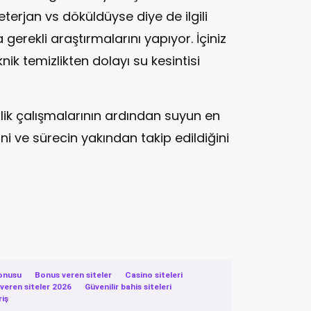
erjan vs döküldüyse diye de ilgili
erekli araştırmalarını yapıyor. İçiniz
ik temizlikten dolayı su kesintisi
zlik çalışmalarının ardından suyun en
ni ve sürecin yakından takip edildiğini
onusu
·
Bonus veren siteler
·
Casino siteleri
·
eren siteler 2026
·
Güvenilir bahis siteleri
·
riş