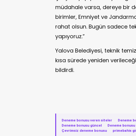
müdahale varsa, dereye bir det
birimler, Emniyet ve Jandarma g
rahat olsun. Bugün sadece tekn
yapıyoruz.”
Yalova Belediyesi, teknik temi
kısa sürede yeniden verileceği
bildirdi.
Deneme bonusu veren siteler
·
Deneme b
Deneme bonusu güncel
·
Deneme bonusu v
Çevrimsiz deneme bonusu
·
primebahis gi