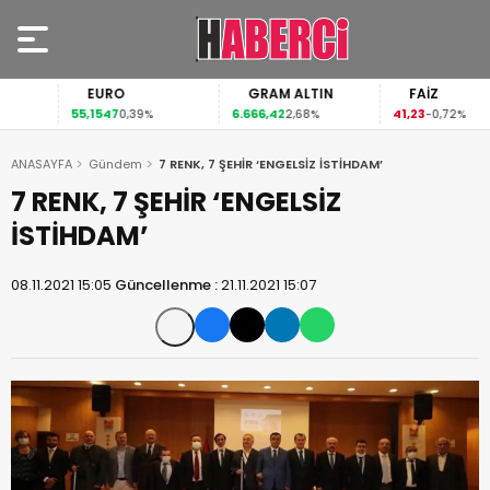
EURO
GRAM ALTIN
FAİZ
55,1547
6.666,42
41,23
0,39%
2,68%
-0,72%
ANASAYFA
Gündem
7 RENK, 7 ŞEHİR ‘ENGELSİZ İSTİHDAM’
7 RENK, 7 ŞEHİR ‘ENGELSİZ
İSTİHDAM’
08.11.2021 15:05
Güncellenme :
21.11.2021 15:07