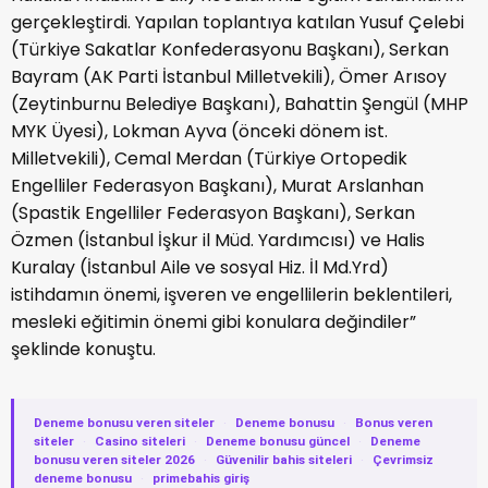
gerçekleştirdi. Yapılan toplantıya katılan Yusuf Çelebi
(Türkiye Sakatlar Konfederasyonu Başkanı), Serkan
Bayram (AK Parti İstanbul Milletvekili), Ömer Arısoy
(Zeytinburnu Belediye Başkanı), Bahattin Şengül (MHP
MYK Üyesi), Lokman Ayva (önceki dönem ist.
Milletvekili), Cemal Merdan (Türkiye Ortopedik
Engelliler Federasyon Başkanı), Murat Arslanhan
(Spastik Engelliler Federasyon Başkanı), Serkan
Özmen (İstanbul İşkur il Müd. Yardımcısı) ve Halis
Kuralay (İstanbul Aile ve sosyal Hiz. İl Md.Yrd)
istihdamın önemi, işveren ve engellilerin beklentileri,
mesleki eğitimin önemi gibi konulara değindiler”
şeklinde konuştu.
Deneme bonusu veren siteler
·
Deneme bonusu
·
Bonus veren
siteler
·
Casino siteleri
·
Deneme bonusu güncel
·
Deneme
bonusu veren siteler 2026
·
Güvenilir bahis siteleri
·
Çevrimsiz
deneme bonusu
·
primebahis giriş