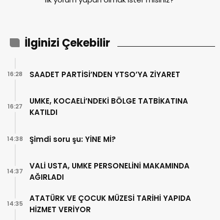
İlginizi Çekebilir
SAADET PARTİSİ’NDEN YTSO’YA ZİYARET
16:28
UMKE, KOCAELİ’NDEKİ BÖLGE TATBİKATINA
16:27
KATILDI
Şimdi soru şu: YİNE Mİ?
14:38
VALİ USTA, UMKE PERSONELİNİ MAKAMINDA
14:37
AĞIRLADI
ATATÜRK VE ÇOCUK MÜZESİ TARİHİ YAPIDA
14:35
HİZMET VERİYOR