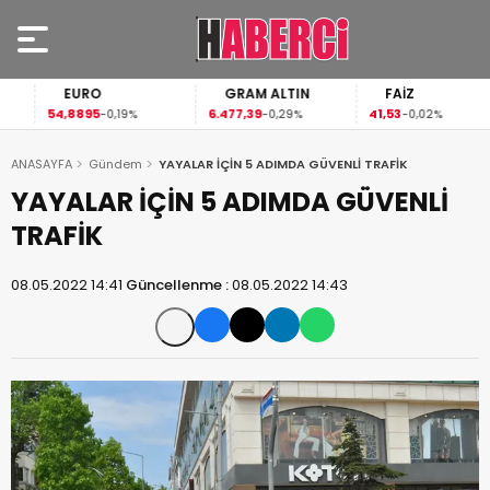
EURO
GRAM ALTIN
FAİZ
54,8895
6.477,39
41,53
-0,19%
-0,29%
-0,02%
ANASAYFA
Gündem
YAYALAR İÇİN 5 ADIMDA GÜVENLİ TRAFİK
YAYALAR İÇİN 5 ADIMDA GÜVENLİ
TRAFİK
08.05.2022 14:41
Güncellenme :
08.05.2022 14:43