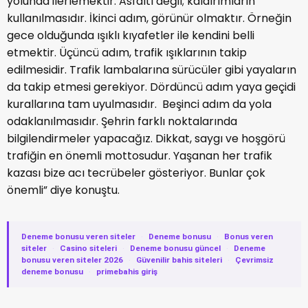
yolunda ilerlemektir. Asfaltı değil; kaldırımların
kullanılmasıdır. İkinci adım, görünür olmaktır. Örneğin
gece olduğunda ışıklı kıyafetler ile kendini belli
etmektir. Üçüncü adım, trafik ışıklarının takip
edilmesidir. Trafik lambalarına sürücüler gibi yayaların
da takip etmesi gerekiyor. Dördüncü adım yaya geçidi
kurallarına tam uyulmasıdır. Beşinci adım da yola
odaklanılmasıdır. Şehrin farklı noktalarında
bilgilendirmeler yapacağız. Dikkat, saygı ve hoşgörü
trafiğin en önemli mottosudur. Yaşanan her trafik
kazası bize acı tecrübeler gösteriyor. Bunlar çok
önemli” diye konuştu.
Deneme bonusu veren siteler
·
Deneme bonusu
·
Bonus veren
siteler
·
Casino siteleri
·
Deneme bonusu güncel
·
Deneme
bonusu veren siteler 2026
·
Güvenilir bahis siteleri
·
Çevrimsiz
deneme bonusu
·
primebahis giriş