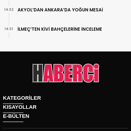
AKYOL’DAN ANKARA’DA YOĞUN MESAİ
14:32
İLMEÇ’TEN KİVİ BAHÇELERİNE İNCELEME
14:31
KATEGORİLER
KISAYOLLAR
Gündem
E-BÜLTEN
Siyaset
Künye
Sürmanşet
Üyelik