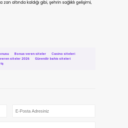
zan altında kaldığı gibi, şehrin sağlıklı gelişimi,
onusu
·
Bonus veren siteler
·
Casino siteleri
·
eren siteler 2026
·
Güvenilir bahis siteleri
·
riş