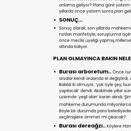
anlama geliyor? Plana göre yatırım
yıllarda önce yatırım sonra plan gel
SONUÇ…
Sonuç olarak; son yıllarda mahkemel
notları marifetiyle; soruşturma aç
önce meclis üyeliği yapmış milletvek
altında kalıyor.
PLAN OLMAYINCA
BAKIN NEL
Burası arboretum..
Önce turi
arsalar kendi arasında el değiştirdi. 
Bakıldı ki olmuyor, ‘yok öyle şey, b
yapılacak’ dendi. Akabinde yıllar s
üzerinde ‘yeşil alan’ kararı alındı. Ş
mahkeme durumunda milyonlarca li
Böyle bir durumda para belediyede
seçilmişlere zimmet mi çıkacak?
Burası dereağzı..
Köylere Hizm