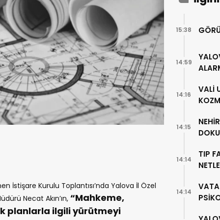
GÖRÜ
15:38
YALO
14:59
ALAR
VALİ
14:16
KOZME
NEHİ
14:15
DOKU
TIP F
14:14
NETLE
 İstişare Kurulu Toplantısı’nda Yalova İl Özel
VATA
14:14
“Mahkeme,
PSİK
Müdürü Necat Akın’ın,
k planlarla ilgili yürütmeyi
YALO