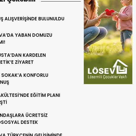
Ş ALIŞVERİŞİNDE BULUNULDU
VA’DA YABAN DOMUZU
MI!
 USTA’DAN KARDELEN
TİK’E ZİYARET
R SOKAK’A KONFORLU
NUŞ
AKÜLTESİ’NDE EĞİTİM PLANI
ŞTİ
NDAŞLARA ÜCRETSİZ
OSOSYAL DESTEK
VA TÜRKÇENİN GELİŞİMİNDE