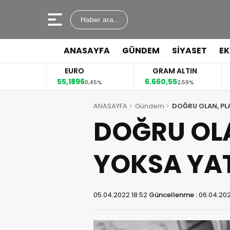
Haber ara...
ANASAYFA
GÜNDEM
SİYASET
E
EURO
GRAM ALTIN
55,1896
6.660,55
41
2%
0,45%
2,59%
ANASAYFA
Gündem
DOĞRU OLAN, PL
DOĞRU OLA
YOKSA YAT
05.04.2022 18:52
Güncellenme :
06.04.202