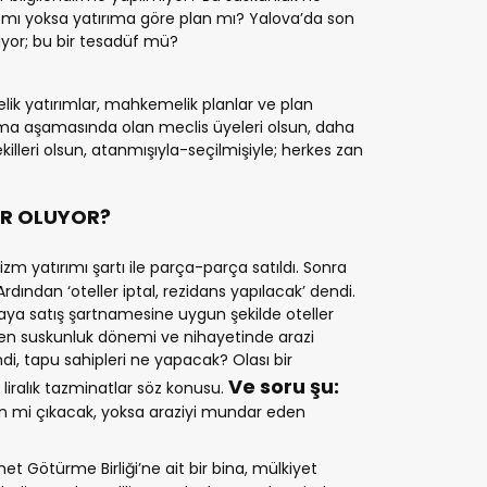
 mı yoksa yatırıma göre plan mı? Yalova’da son
iyor; bu bir tesadüf mü?
ik yatırımlar, mahkemelik planlar ve plan
ılma aşamasında olan meclis üyeleri olsun, daha
illeri olsun, atanmışıyla-seçilmişiyle; herkes zan
ER
OLUYOR?
zm yatırımı şartı ile parça-parça satıldı. Sonra
Ardından ‘oteller iptal, rezidans yapılacak’ dendi.
uraya satış şartnamesine uygun şekilde oteller
üren suskunluk dönemi ve nihayetinde arazi
imdi, tapu sahipleri ne yapacak? Olası bir
Ve soru şu:
ralık tazminatlar söz konusu.
n mi çıkacak, yoksa araziyi mundar eden
et Götürme Birliği’ne ait bir bina, mülkiyet