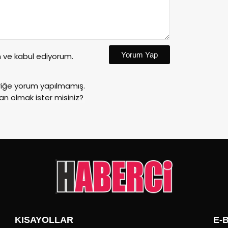
Yorum Yap
ve kabul ediyorum.
riğe yorum yapılmamış.
an olmak ister misiniz?
KISAYOLLAR
E-