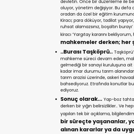
devletin. Önce bir düzenleme ile be
oluyor, yönetim değişiyor. Bu defa ay
oradan da özel bir eğitim kurumun
Kiracı; para döküyor, tadilat yapıyor,
ruhsat alamazsınız, boşaltın burayı’ 
kiracı ‘Yargıtay kararını bekliyorum
mahkemeler derken; her ş
..Burası Taşköprü..
Taşköprü’
mahkeme süreci devam eden, mahkem
gelmediği bir sanayi kuruluşuna ait
kadar imar durumu tarım alanından sa
tarım arazisi üzerinde, askeri hava
bahsediyoruz. Etrafında konutlar bul
ediyoruz.
Sonuç olarak…
Yap-boz tahtasın
derken bir yığın belirsizlikler.. Ve
yapılan tek bir açıklama, bilgilendir
bir süreçte yaşananlar,
alınan kararlar ya da uygu