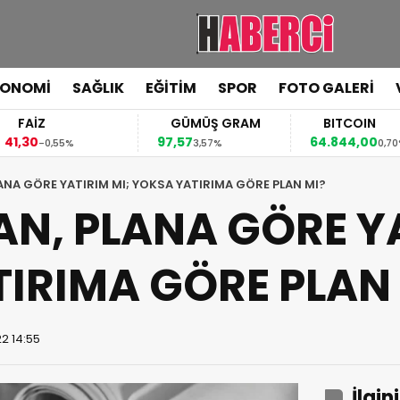
KONOMİ
SAĞLIK
EĞİTİM
SPOR
FOTO GALERİ
FAİZ
GÜMÜŞ GRAM
BITCOIN
,30
97,57
64.844,00
-0,55%
3,57%
0,70%
ANA GÖRE YATIRIM MI; YOKSA YATIRIMA GÖRE PLAN MI?
N, PLANA GÖRE YA
IRIMA GÖRE PLAN
2 14:55
İlgin