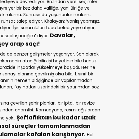
lediyeye devrediliyor. Ardından yerel seçimler
nı yer bir kez daha valiliğe, yani Birliğe ve
a kiralama. Sonrasında yaşananlar malum..
 ruhsat talep ediyor. Kiralayan; ‘yanlış yapmışız,
diyor. İşin sorumluları topu belediyeye atıyor,
Davalar,
, hesaplaşacağım’ diyor.
ey arap saçı!
de de benzer gelişmeler yaşanıyor. Son olarak;
enin atadığı bilirkişi heyetinin bile henüz
 arazide inşaatlar yükselmeye başladı. Her ne
nayi alanına çevrilmiş olsa bile, 1. sınıf bir
alanının hemen bitişiğinde bir yapılanmadan
unan, fay hatları üzerindeki bir yatırımdan söz
a çevrilen şehir planları; bir iptal, bir revize
 hepsinden önemlisi.. Kamuoyuna, resmi ağızlardan
Şeffaflıktan bu kadar uzak
me yok..
 yasal süreçler tamamlanmadan
lamalar kafaları karıştırıyor.
Hal