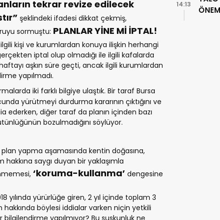
nların tekrar revize edilecek
14:13
ÖNEML
stır”
şeklindeki ifadesi dikkat çekmiş,
PLANLAR YİNE Mİ İPTAL!
oruyu sormuştu:
ilgili kişi ve kurumlardan konuya ilişkin herhangi
rçekten iptal olup olmadığı ile ilgili kafalarda
 haftayı aşkın süre geçti, ancak ilgili kurumlardan
ndirme yapılmadı.
alarda iki farklı bilgiye ulaştık. Bir taraf Bursa
ucunda yürütmeyi durdurma kararının çıktığını ve
dia ederken, diğer taraf da planın içinden bazı
 bütünlüğünün bozulmadığını söylüyor.
lar, plan yapma aşamasında kentin doğasına,
m hakkına saygı duyan bir yaklaşımla
‘koruma-kullanma’
lenmemesi,
dengesine
8 yılında yürürlüğe giren, 2 yıl içinde toplam 3
 hakkında böylesi iddialar varken niçin yetkili
r bilgilendirme yapılmıyor? Bu suskunluk ne