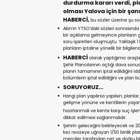
durdurma kararı verdi, pla
olması Yalova için bir şan
HABERCİ,
bu sözler üzerine şu s
Akın’ın YTSO’daki sözleri sonrasında 
bir açıklama gelmeyince planların ge
soru işaretleri oluşmuştu. Yaklaşık 1
planların iptaline yönelik bir bilgile
HABERCİ
olarak yaptığımız araştırm
Şehir Plancılarının açtığı dava son
planın tamamının iptal edildiğini id
bölümlerin iptal edildiğini ve plan
SORUYORUZ…
Hangi plan yapılırsa yapılsın; plan
gelişme yönüne ve kentlilerin yaşa
hazırlanmalı ve kente karşı suç iş
dikkat edilmesi sağlanmalıdır.
Şehrin geleceğini belirleyecek ve 201
kez revizeye uğrayan 1/50 binlik plan
merciler tarafından net ve doğru bi