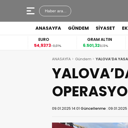
Haber ara...
ANASAYFA
GÜNDEM
SİYASET
E
EURO
GRAM ALTIN
54,9373
6.501,32
41
4%
-0,01%
0,13%
ANASAYFA
Gündem
YALOVA’DA YASA
YALOVA’DA
OPERASY
09.01.2025 14:01
Güncellenme :
09.01.2025