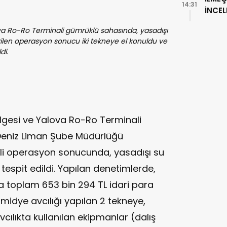
14:31
İNCE
ova Ro-Ro Terminali gümrüklü sahasında, yasadışı
irilen operasyon sonucu iki tekneye el konuldu ve
di.
lgesi ve Yalova Ro-Ro Terminali
Deniz Liman Şube Müdürlüğü
eli operasyon sonucunda, yasadışı su
 tespit edildi. Yapılan denetimlerde,
a toplam 653 bin 294 TL idari para
ı midye avcılığı yapılan 2 tekneye,
ılıkta kullanılan ekipmanlar (dalış