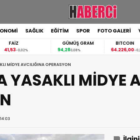
KONOMİ
SAĞLIK
EĞİTİM
SPOR
FOTO GALERİ
FAİZ
GÜMÜŞ GRAM
BITCOIN
,53
94,28
64.226,00
-0,02%
0,08%
-0,26%
KLI MİDYE AVCILIĞINA OPERASYON
 YASAKLI MİDYE A
ON
 14:03
İlgin