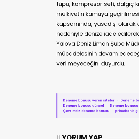
tüpü, kompresör seti, dalgıç kıy
mülkiyetin kamuya geçirilmes
kapsamında, yasadışı olarak a
nedeniyle denize iade edilere
Yalova Deniz Liman Şube Müdürl
mücadelesinin devam edeceğini
verilmeyeceğini duyurdu.
Deneme bonusu veren siteler
·
Deneme b
Deneme bonusu güncel
·
Deneme bonusu v
Çevrimsiz deneme bonusu
·
primebahis gi
YORUM YAP