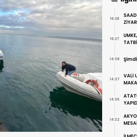
SAAD
16:28
ZİYA
UMKE,
16:27
TATBİ
Şimdi
14:38
VALİ 
14:37
MAKA
ATAT
14:35
YAPI
AKYO
14:32
MESA
İLMEÇ