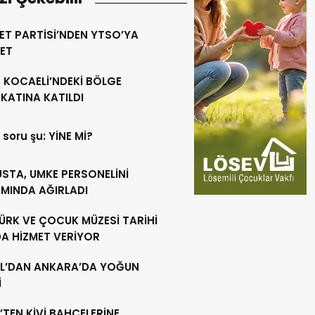
ET PARTİSİ’NDEN YTSO’YA
RET
 KOCAELİ’NDEKİ BÖLGE
KATINA KATILDI
 soru şu: YİNE Mİ?
USTA, UMKE PERSONELİNİ
MINDA AĞIRLADI
ÜRK VE ÇOCUK MÜZESİ TARİHİ
DA HİZMET VERİYOR
L’DAN ANKARA’DA YOĞUN
İ
’TEN KİVİ BAHÇELERİNE