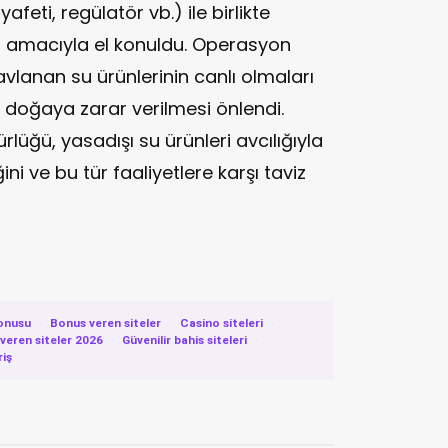
afeti, regülatör vb.) ile birlikte
i amacıyla el konuldu. Operasyon
vlanan su ürünlerinin canlı olmaları
k doğaya zarar verilmesi önlendi.
üğü, yasadışı su ürünleri avcılığıyla
 ve bu tür faaliyetlere karşı taviz
onusu
·
Bonus veren siteler
·
Casino siteleri
·
eren siteler 2026
·
Güvenilir bahis siteleri
·
riş