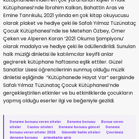
Kütüphanesi’nde İbrahim Kalkan, Bahattin Aras ve
Emine Tanrıkulu, 2021 yılında en çok kitap okuyucusu
olarak plaket ve hediye çeki ile Safalı Yılmaz Tüzünataç
Çocuk Kütüphanesi’nde ise Metehan Özbey, Ömer
Çeken ve Alperen Karan ‘2021 Okuma Şampiyonu’
olarak madalya ve hediye çeki ile ödüllendirildi. Sunulan
halk müziği dinletisi ile katılımcılar keyifli anlar
geçirerek kütüphane haftasına eşlik ettiler. Güzel
Sanatlar Lisesi öğrencilerinin sunmuş olduğu müzik
dinletisi eşliğinde “Kütüphanede Hayat Var” sergisinde
Safalı Yılmaz Tüzünataç Çocuk Kütüphanesi’nde
gerçekleştirilen etkinler ve bu etkinliklerde çocukların
yapmış olduğu eserler ilgi ve beğeniyle gezildi.
Deneme bonusu veren siteler
·
Deneme bonusu
·
Bonus veren
siteler
·
Casino siteleri
·
Deneme bonusu güncel
·
Deneme
bonusu veren siteler 2026
·
Güvenilir bahis siteleri
·
Çevrimsiz
deneme bonusu
·
primebahis giriş