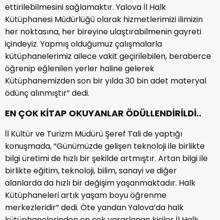
ettirilebilmesini sağlamaktır. Yalova İl Halk
Kütüphanesi Müdürlüğü olarak hizmetlerimizi ilimizin
her noktasına, her bireyine ulaştırabilmenin gayreti
içindeyiz. Yapmış olduğumuz çalışmalarla
kütüphanelerimiz ailece vakit geçirilebilen, beraberce
öğrenip eğlenilen yerler haline gelerek
Kütüphanemizden son bir yılda 30 bin adet materyal
ödünç alınmıştır” dedi.
EN ÇOK KİTAP OKUYANLAR ÖDÜLLENDİRİLDİ..
İl Kültür ve Turizm Müdürü Şeref Tali de yaptığı
konuşmada, “Günümüzde gelişen teknoloji ile birlikte
bilgi üretimi de hızlı bir şekilde artmıştır. Artan bilgi ile
birlikte eğitim, teknoloji, bilim, sanayi ve diğer
alanlarda da hızlı bir değişim yaşanmaktadır. Halk
Kütüphaneleri artık yaşam boyu öğrenme
merkezleridir” dedi. Öte yandan Yalova’da halk
kütüphanelerinden en çok yararlanan kişiler İl Halk