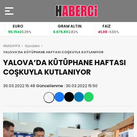
EURO
GRAM ALTIN
FAİZ
55,1542
6.675,80
41,30
0,39%
2,82%
-0,55%
ANASAYFA
Gündem
YALOVA’DA KÜTÜPHANE HAFTASI COŞKUYLA KUTLANIYOR
YALOVA’DA KÜTÜPHANE HAFTASI
COŞKUYLA KUTLANIYOR
30.03.2022 15:48
Güncellenme :
30.03.2022 15:50