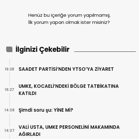
Henüz bu içeriğe yorum yapılmamış.
İlk yorum yapan olmak ister misiniz?
İlginizi Çekebilir
SAADET PARTİSİ’NDEN YTSO’YA ZİYARET
16:28
UMKE, KOCAELİ’NDEKİ BÖLGE TATBİKATINA
16:27
KATILDI
Şimdi soru şu: YİNE Mİ?
14:38
VALİ USTA, UMKE PERSONELİNİ MAKAMINDA
14:37
AĞIRLADI