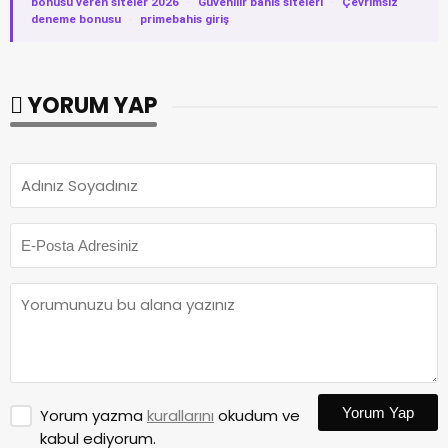
bonusu veren siteler 2026
·
Güvenilir bahis siteleri
·
Çevrimsiz
deneme bonusu
·
primebahis giriş
YORUM YAP
Yorum Yap
Yorum yazma
kurallarını
okudum ve
kabul ediyorum.