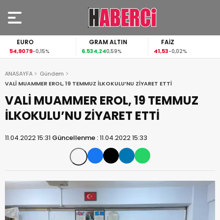
EURO
GRAM ALTIN
FAİZ
54,9079
6.534,24
41,53
-0,15%
0,59%
-0,02%
ANASAYFA
Gündem
VALİ MUAMMER EROL, 19 TEMMUZ İLKOKULU’NU ZİYARET ETTİ
VALİ MUAMMER EROL, 19 TEMMUZ
İLKOKULU’NU ZİYARET ETTİ
11.04.2022 15:31
Güncellenme :
11.04.2022 15:33