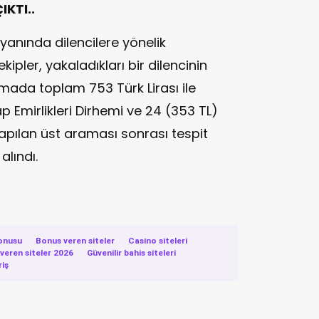
KTI..
 yanında dilencilere yönelik
ler, yakaladıkları bir dilencinin
mada toplam 753 Türk Lirası ile
rap Emirlikleri Dirhemi ve 24 (353 TL)
 Yapılan üst araması sonrası tespit
alındı.
onusu
·
Bonus veren siteler
·
Casino siteleri
·
eren siteler 2026
·
Güvenilir bahis siteleri
·
riş