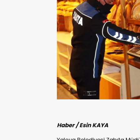
Haber / Esin KAYA
Yalova Belediyesi Zabıta Müdür