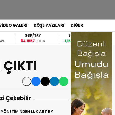
VİDEO GALERİ
KÖŞE YAZILARI
DİĞER
GBP/TRY
EUR/USD
BREN
64,1557
1,1529
82,02
-0,05%
0,03%
-0
 ÇIKTI
izi Çekebilir
 YÖNETİMİNDEN LUX ART BY