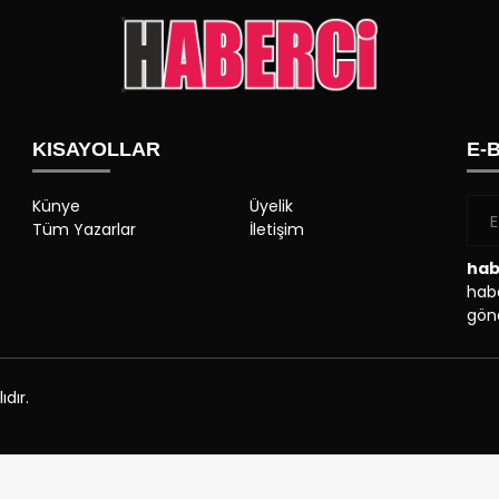
KISAYOLLAR
E-
Künye
Üyelik
Tüm Yazarlar
İletişim
hab
habe
gönd
dır.