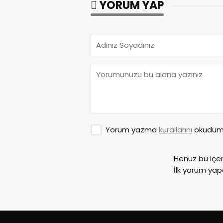
YORUM YAP
Yorum yazma
kurallarını
okudum 
Henüz bu içe
İlk yorum yap