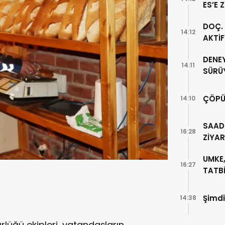
ES’E 
DOÇ. 
14:12
AKTİ
DENE
14:11
SÜRÜ
ÇÖPÜ
14:10
SAAD
16:28
ZİYA
UMKE,
16:27
TATBİ
Şimdi
14:38
lüğü ekipleri, vatandaşların