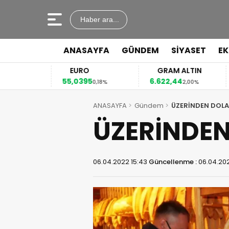
Haber ara...
ANASAYFA
GÜNDEM
SİYASET
E
EURO
GRAM ALTIN
55,0395
6.622,44
41
4%
0,18%
2,00%
ANASAYFA
Gündem
ÜZERİNDEN DOLA
ÜZERİNDEN
06.04.2022 15:43
Güncellenme :
06.04.202