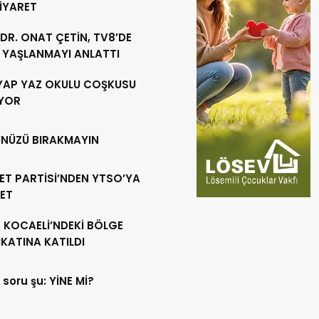
ZİYARET
DR. ONAT ÇETİN, TV8’DE
F YAŞLANMAYI ANLATTI
YAP YAZ OKULU COŞKUSU
YOR
NÜZÜ BIRAKMAYIN
ET PARTİSİ’NDEN YTSO’YA
RET
 KOCAELİ’NDEKİ BÖLGE
KATINA KATILDI
 soru şu: YİNE Mİ?