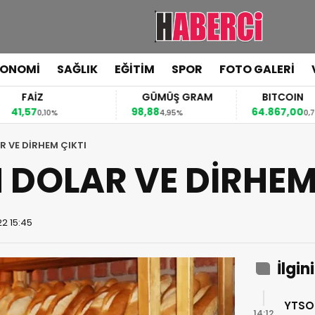
KONOMİ
SAĞLIK
EĞİTİM
SPOR
FOTO GALERİ
FAİZ
GÜMÜŞ GRAM
BITCOIN
,57
98,88
64.867,00
0,10%
4,95%
0,74%
R VE DİRHEM ÇIKTI
 DOLAR VE DİRHEM
2 15:45
İlgin
YTSO
14:12