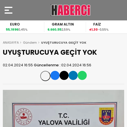
EURO
GRAM ALTIN
FAİZ
55,1896
6.660,55
41,30
0,45%
2,59%
-0,55%
ANASAYFA
Gündem
UYUŞTURUCUYA GEÇİT YOK
UYUŞTURUCUYA GEÇİT YOK
02.04.2024 16:55
Güncellenme :
02.04.2024 16:56