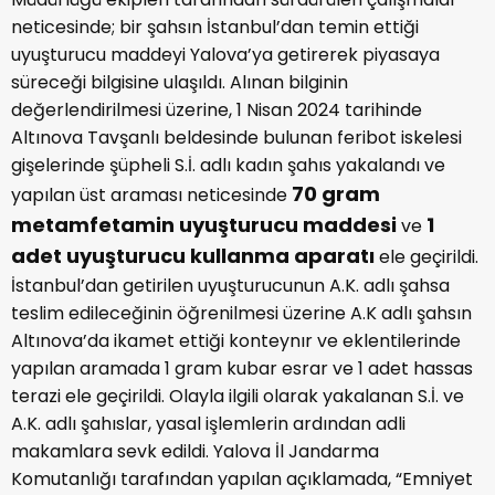
neticesinde; bir şahsın İstanbul’dan temin ettiği
uyuşturucu maddeyi Yalova’ya getirerek piyasaya
süreceği bilgisine ulaşıldı. Alınan bilginin
değerlendirilmesi üzerine, 1 Nisan 2024 tarihinde
Altınova Tavşanlı beldesinde bulunan feribot iskelesi
gişelerinde şüpheli S.İ. adlı kadın şahıs yakalandı ve
70 gram
yapılan üst araması neticesinde
metamfetamin uyuşturucu maddesi
1
ve
adet uyuşturucu kullanma aparatı
ele geçirildi.
İstanbul’dan getirilen uyuşturucunun A.K. adlı şahsa
teslim edileceğinin öğrenilmesi üzerine A.K adlı şahsın
Altınova’da ikamet ettiği konteynır ve eklentilerinde
yapılan aramada 1 gram kubar esrar ve 1 adet hassas
terazi ele geçirildi. Olayla ilgili olarak yakalanan S.İ. ve
A.K. adlı şahıslar, yasal işlemlerin ardından adli
makamlara sevk edildi. Yalova İl Jandarma
Komutanlığı tarafından yapılan açıklamada, “Emniyet