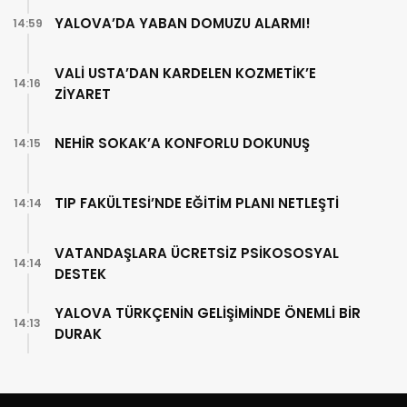
YALOVA’DA YABAN DOMUZU ALARMI!
14:59
VALİ USTA’DAN KARDELEN KOZMETİK’E
14:16
ZİYARET
NEHİR SOKAK’A KONFORLU DOKUNUŞ
14:15
TIP FAKÜLTESİ’NDE EĞİTİM PLANI NETLEŞTİ
14:14
VATANDAŞLARA ÜCRETSİZ PSİKOSOSYAL
14:14
DESTEK
YALOVA TÜRKÇENİN GELİŞİMİNDE ÖNEMLİ BİR
14:13
DURAK