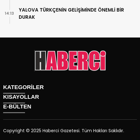
YALOVA TÜRKÇENİN GELİŞİMİNDE ÖNEMLİ BİR
14:13
DURAK
KATEGORİLER
KISAYOLLAR
Gündem
E-BÜLTEN
Siyaset
Künye
Sürmanşet
Üyelik
Eğitim
Tüm Yazarlar
Sağlık
Copyright © 2025 Haberci Gazetesi. Tüm Hakları Saklıdır.
İletişim
Spor