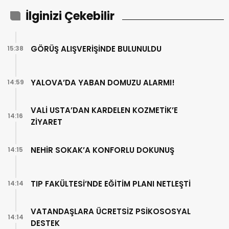
İlginizi Çekebilir
GÖRÜŞ ALIŞVERİŞİNDE BULUNULDU
15:38
YALOVA’DA YABAN DOMUZU ALARMI!
14:59
VALİ USTA’DAN KARDELEN KOZMETİK’E
14:16
ZİYARET
NEHİR SOKAK’A KONFORLU DOKUNUŞ
14:15
TIP FAKÜLTESİ’NDE EĞİTİM PLANI NETLEŞTİ
14:14
VATANDAŞLARA ÜCRETSİZ PSİKOSOSYAL
14:14
DESTEK