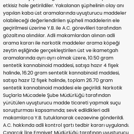
etkisiz hale getirildiler. Yakalanan şüphelinin olay anı
yapılan kaba üst aramalarında uyuşturucu maddeler
olabileceği değerlendirilen şüpheli maddelerin ele
geçirilmesi üzerine Y.B. ile A.C. görevlileri tarafından
gözaltına alındılar. Adli makamlardan alınan adli
arama kararı ile narkotik maddeler arama köpeği
zeytin eşliğinde gerçekleştirilen üst ve ikametgah
aramalarında ayrı ayrı olmak üzere, 10.50 gram
sentetik kannabinoid maddesi, satışa hazır 4 fişek
halinde, 16.20 gram sentetik kannabinoid maddesi,
satışa hazır 12 fişek halinde, toplam 26.70 gram
sentetik kannabinoid maddesi ele geçirildi. Narkotik
Suçlarla Mücadele Şube Müdürlüğü tarafından
yürütülen uyuşturucu madde ticareti yapmak suçu
soruşturması kapsamında; sevk edildikleri adli
makamlarca Y.B. tutuklanarak cezaevine gönderildi.
A.C. hakkında adli kontrol şartı tedbir kararı uygulandı.
Çınarcık İlçe Emniyet Müdürlüğü tarafınan uyuşturucu