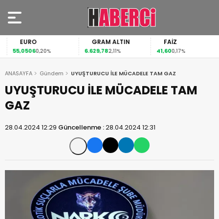
EURO
GRAM ALTIN
FAİZ
55,0506
6.629,78
41,60
0,20%
2,11%
0,17%
ANASAYFA
Gündem
UYUŞTURUCU İLE MÜCADELE TAM GAZ
UYUŞTURUCU İLE MÜCADELE TAM
GAZ
28.04.2024 12:29
Güncellenme :
28.04.2024 12:31