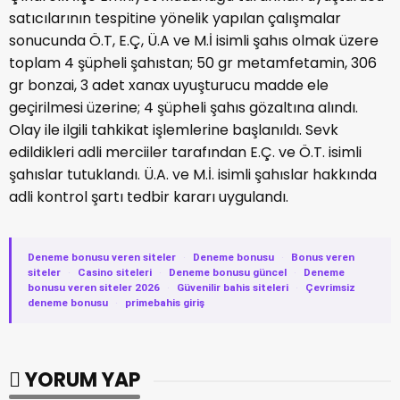
satıcılarının tespitine yönelik yapılan çalışmalar
sonucunda Ö.T, E.Ç, Ü.A ve M.İ isimli şahıs olmak üzere
toplam 4 şüpheli şahıstan; 50 gr metamfetamin, 306
gr bonzai, 3 adet xanax uyuşturucu madde ele
geçirilmesi üzerine; 4 şüpheli şahıs gözaltına alındı.
Olay ile ilgili tahkikat işlemlerine başlanıldı. Sevk
edildikleri adli merciiler tarafından E.Ç. ve Ö.T. isimli
şahıslar tutuklandı. Ü.A. ve M.İ. isimli şahıslar hakkında
adli kontrol şartı tedbir kararı uygulandı.
Deneme bonusu veren siteler
·
Deneme bonusu
·
Bonus veren
siteler
·
Casino siteleri
·
Deneme bonusu güncel
·
Deneme
bonusu veren siteler 2026
·
Güvenilir bahis siteleri
·
Çevrimsiz
deneme bonusu
·
primebahis giriş
YORUM YAP