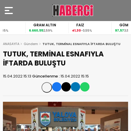
GRAM ALTIN
FAİZ
GÜMÜŞ G
6.660,55
41,30
97,57
%
2,59%
-0,55%
3,57%
ANASAYFA
Gündem
TUTUK, TERMİNAL ESNAFIYLA İFTARDA BULUŞTU
TUTUK, TERMİNAL ESNAFIYLA
İFTARDA BULUŞTU
15.04.2022 15:13
Güncellenme :
15.04.2022 15:15