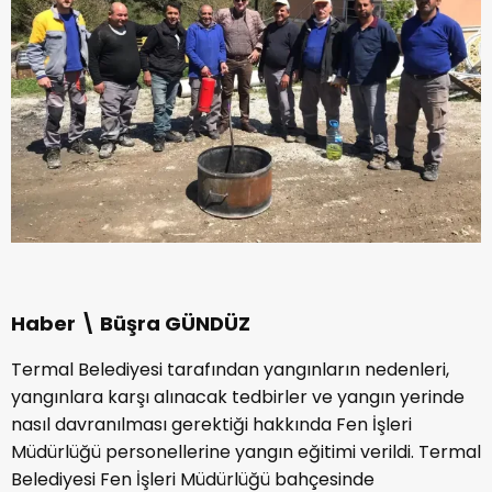
Haber \ Büşra GÜNDÜZ
Termal Belediyesi tarafından yangınların nedenleri,
yangınlara karşı alınacak tedbirler ve yangın yerinde
nasıl davranılması gerektiği hakkında Fen İşleri
Müdürlüğü personellerine yangın eğitimi verildi. Termal
Belediyesi Fen İşleri Müdürlüğü bahçesinde