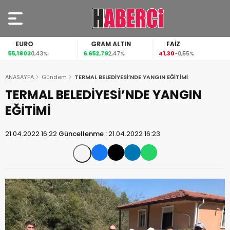
EURO
GRAM ALTIN
FAİZ
55,1803
6.652,79
41,30
0,43%
2,47%
-0,55%
ANASAYFA
Gündem
TERMAL BELEDİYESİ’NDE YANGIN EĞİTİMİ
TERMAL BELEDİYESİ’NDE YANGIN
EĞİTİMİ
21.04.2022 16:22
Güncellenme :
21.04.2022 16:23