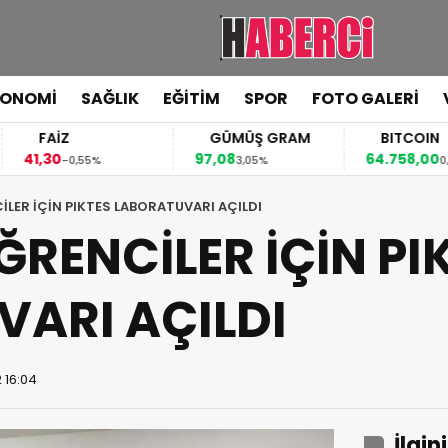
KONOMİ
SAĞLIK
EĞİTİM
SPOR
FOTO GALERİ
FAİZ
GÜMÜŞ GRAM
BITCOIN
,30
97,08
64.758,00
-0,55%
3,05%
0,57%
İLER İÇİN PIKTES LABORATUVARI AÇILDI
ĞRENCİLER İÇİN PI
ARI AÇILDI
 16:04
İlgin