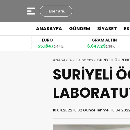
Haber ara...
ANASAYFA
GÜNDEM
SİYASET
E
EURO
GRAM ALTIN
55,1847
6.647,29
41
2%
0,44%
2,38%
ANASAYFA
Gündem
SURİYELİ ÖĞRENC
SURİYELİ Ö
LABORATUV
10.04.2022 16:02
Güncellenme :
10.04.2022