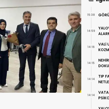
GÖRÜ
15:38
YALO
14:59
ALAR
VALİ
14:16
KOZME
NEHİ
14:15
DOKU
TIP F
14:14
NETLE
VATA
14:14
PSİK
YALO