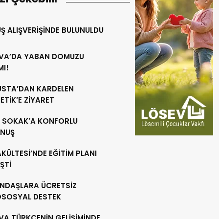
Ş ALIŞVERİŞİNDE BULUNULDU
VA’DA YABAN DOMUZU
MI!
 USTA’DAN KARDELEN
TİK’E ZİYARET
R SOKAK’A KONFORLU
NUŞ
AKÜLTESİ’NDE EĞİTİM PLANI
ŞTİ
NDAŞLARA ÜCRETSİZ
OSOSYAL DESTEK
VA TÜRKÇENİN GELİŞİMİNDE