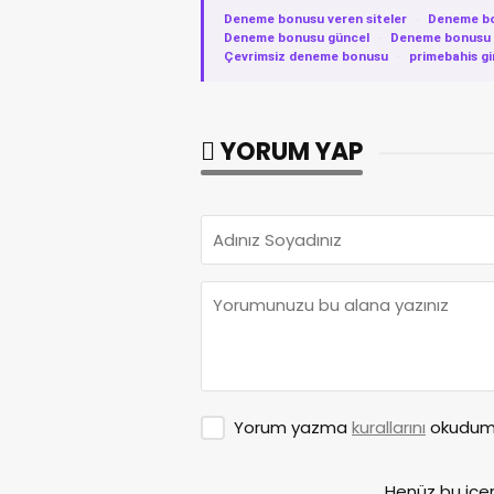
Deneme bonusu veren siteler
·
Deneme b
Deneme bonusu güncel
·
Deneme bonusu v
Çevrimsiz deneme bonusu
·
primebahis gi
YORUM YAP
Yorum yazma
kurallarını
okudum 
Henüz bu içe