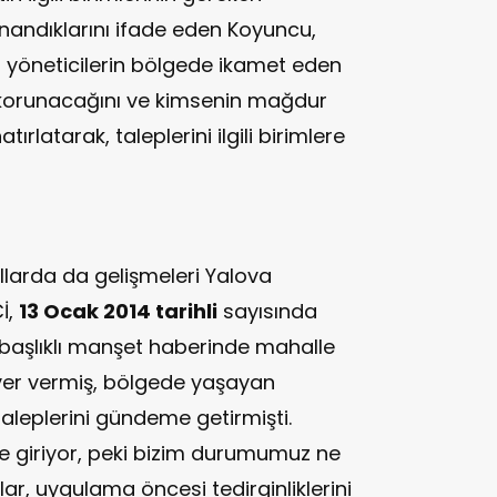
inandıklarını ifade eden Koyuncu,
el yöneticilerin bölgede ikamet eden
 korunacağını ve kimsenin mağdur
ırlatarak, taleplerini ilgili birimlere
ıllarda da gelişmeleri Yalova
İ,
13 Ocak 2014 tarihli
sayısında
başlıklı manşet haberinde mahalle
 yer vermiş, bölgede yaşayan
taleplerini gündeme getirmişti.
 giriyor, peki bizim durumumuz ne
r, uygulama öncesi tedirginliklerini