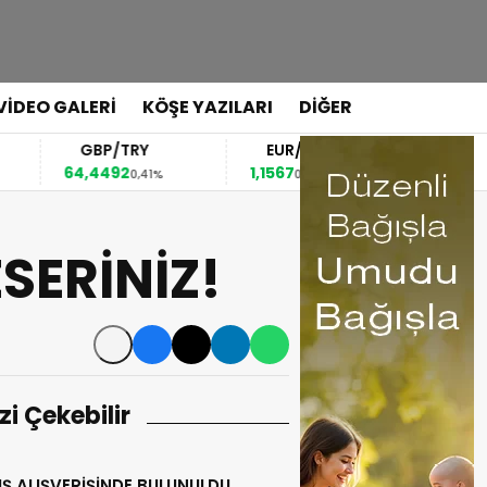
VİDEO GALERİ
KÖŞE YAZILARI
DİĞER
GBP/TRY
EUR/USD
BREN
64,4492
1,1567
82,63
0,41%
0,36%
0,1
SERİNİZ!
izi Çekebilir
Ş ALIŞVERİŞİNDE BULUNULDU