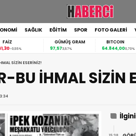
KONOMİ
SAĞLIK
EĞİTİM
SPOR
FOTO GALERİ
FAİZ
GÜMÜŞ GRAM
BITCOIN
,30
97,57
64.844,00
-0,55%
3,57%
0,70%
HMAL SİZİN ESERİNİZ!
-BU İHMAL SİZİN E
13:34
İlgin
GÖRÜ
15:38