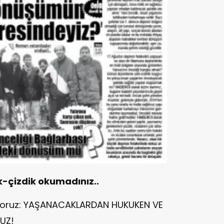
k-çizdik okumadınız..
niyoruz: YAŞANACAKLARDAN HUKUKEN VE
UZ!