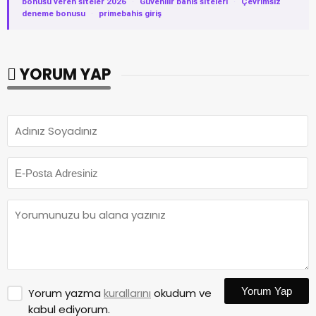
bonusu veren siteler 2026
·
Güvenilir bahis siteleri
·
Çevrimsiz
deneme bonusu
·
primebahis giriş
YORUM YAP
Yorum Yap
Yorum yazma
kurallarını
okudum ve
kabul ediyorum.