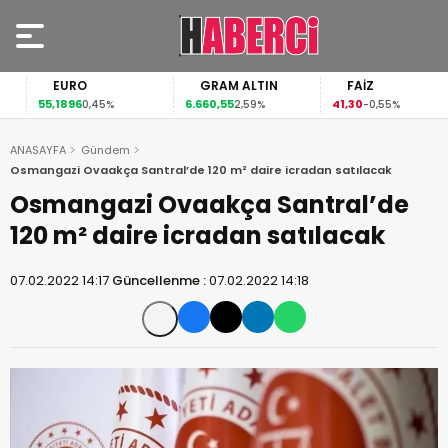
EURO
GRAM ALTIN
FAİZ
55,1896
6.660,55
41,30
0,45%
2,59%
-0,55%
ANASAYFA
Gündem
Osmangazi Ovaakça Santral’de 120 m² daire icradan satılacak
Osmangazi Ovaakça Santral’de
120 m² daire icradan satılacak
07.02.2022 14:17
Güncellenme :
07.02.2022 14:18