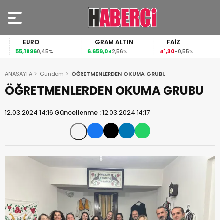
EURO
GRAM ALTIN
FAİZ
55,1896
6.659,04
41,30
0,45%
2,56%
-0,55%
ANASAYFA
Gündem
ÖĞRETMENLERDEN OKUMA GRUBU
ÖĞRETMENLERDEN OKUMA GRUBU
12.03.2024 14:16
Güncellenme :
12.03.2024 14:17