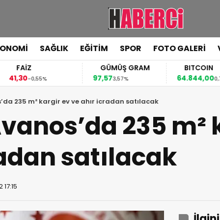
KONOMİ
SAĞLIK
EĞİTİM
SPOR
FOTO GALERİ
FAİZ
GÜMÜŞ GRAM
BITCOIN
1,30
97,57
64.844,00
-0,55%
3,57%
0,70%
’da 235 m² kargir ev ve ahır icradan satılacak
vanos’da 235 m² k
radan satılacak
 17:15
İlgin