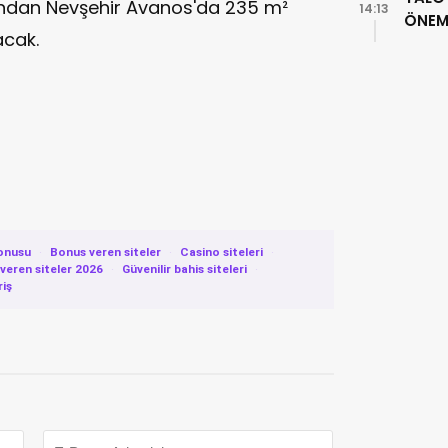
fından Nevşehir Avanos'da 235 m²
14:13
ÖNEML
acak.
onusu
·
Bonus veren siteler
·
Casino siteleri
·
eren siteler 2026
·
Güvenilir bahis siteleri
·
riş