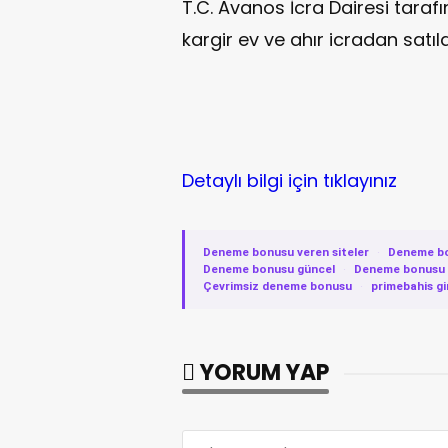
T.C. Avanos İcra Dairesi tara
kargir ev ve ahır icradan satıl
Detaylı bilgi için tıklayınız
Deneme bonusu veren siteler
·
Deneme b
Deneme bonusu güncel
·
Deneme bonusu v
Çevrimsiz deneme bonusu
·
primebahis gi
YORUM YAP