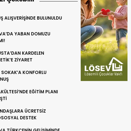
Ş ALIŞVERİŞİNDE BULUNULDU
VA’DA YABAN DOMUZU
MI!
 USTA’DAN KARDELEN
TİK’E ZİYARET
R SOKAK’A KONFORLU
NUŞ
AKÜLTESİ’NDE EĞİTİM PLANI
ŞTİ
NDAŞLARA ÜCRETSİZ
OSOSYAL DESTEK
VA TÜRKÇENİN GELİŞİMİNDE