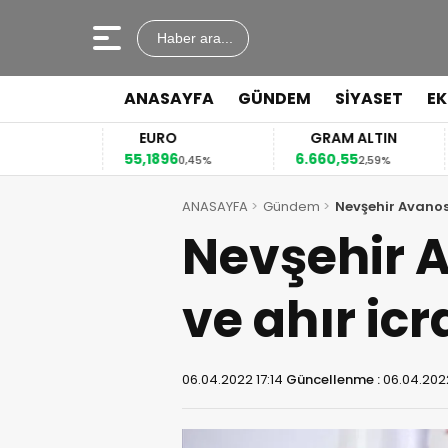
Haber ara...
ANASAYFA
GÜNDEM
SİYASET
E
EURO
GRAM ALTIN
55,1896
6.660,55
4
12%
0,45%
2,59%
ANASAYFA
Gündem
Nevşehir Avanos
Nevşehir A
ve ahır ic
06.04.2022 17:14
Güncellenme :
06.04.2022