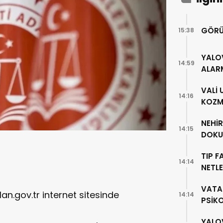
GÖRÜ
15:38
YALO
14:59
ALAR
VALİ
14:16
KOZME
NEHİ
14:15
DOKU
TIP F
14:14
NETLE
VATA
lan.gov.tr internet sitesinde
14:14
PSİK
YALO