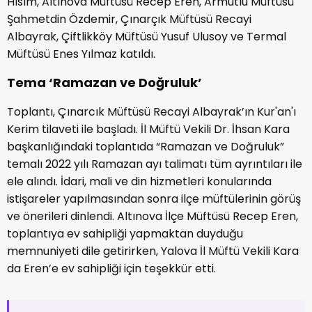
Hısım, Altınova Müftüsü Recep Eren, Armutlu Müftüsü
Şahmetdin Özdemir, Çınarçık Müftüsü Recayi
Albayrak, Çiftlikköy Müftüsü Yusuf Ulusoy ve Termal
Müftüsü Enes Yılmaz katıldı.
Tema ‘Ramazan ve Doğruluk’
Toplantı, Çınarcık Müftüsü Recayi Albayrak’ın Kur'an'ı
Kerim tilaveti ile başladı. İl Müftü Vekili Dr. İhsan Kara
başkanlığındaki toplantıda “Ramazan ve Doğruluk”
temalı 2022 yılı Ramazan ayı talimatı tüm ayrıntıları ile
ele alındı. İdari, mali ve din hizmetleri konularında
istişareler yapılmasından sonra ilçe müftülerinin görüş
ve önerileri dinlendi. Altınova İlçe Müftüsü Recep Eren,
toplantıya ev sahipliği yapmaktan duyduğu
memnuniyeti dile getirirken, Yalova İl Müftü Vekili Kara
da Eren’e ev sahipliği için teşekkür etti.