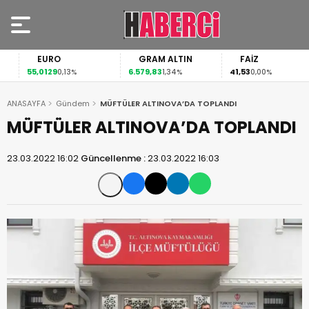
EURO
GRAM ALTIN
FAİZ
55,0129
6.579,83
41,53
0,13%
1,34%
0,00%
ANASAYFA
Gündem
MÜFTÜLER ALTINOVA’DA TOPLANDI
MÜFTÜLER ALTINOVA’DA TOPLANDI
23.03.2022 16:02
Güncellenme :
23.03.2022 16:03