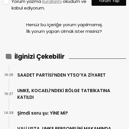
Yorum Yap
Yorum yazma
kurallarını
okudum ve
kabul ediyorum.
Henüz bu içeriğe yorum yapılmamış.
İlk yorum yapan olmak ister misiniz?
İlginizi Çekebilir
SAADET PARTİSİ’NDEN YTSO’YA ZİYARET
16:28
UMKE, KOCAELİ’NDEKİ BÖLGE TATBİKATINA
16:27
KATILDI
Şimdi soru şu: YİNE Mİ?
14:38
VALİ USTA, UMKE PERSONELİNİ MAKAMINDA