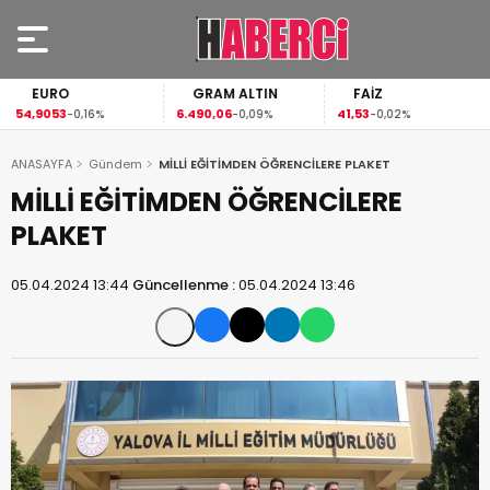
EURO
GRAM ALTIN
FAİZ
54,9053
6.490,06
41,53
-0,16%
-0,09%
-0,02%
ANASAYFA
Gündem
MİLLİ EĞİTİMDEN ÖĞRENCİLERE PLAKET
MİLLİ EĞİTİMDEN ÖĞRENCİLERE
PLAKET
05.04.2024 13:44
Güncellenme :
05.04.2024 13:46