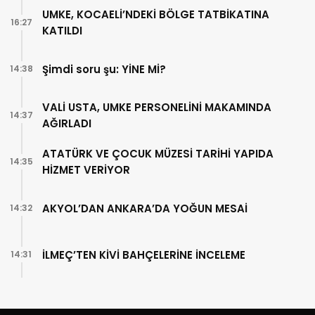
UMKE, KOCAELİ’NDEKİ BÖLGE TATBİKATINA
16:27
KATILDI
Şimdi soru şu: YİNE Mİ?
14:38
VALİ USTA, UMKE PERSONELİNİ MAKAMINDA
14:37
AĞIRLADI
ATATÜRK VE ÇOCUK MÜZESİ TARİHİ YAPIDA
14:35
HİZMET VERİYOR
AKYOL’DAN ANKARA’DA YOĞUN MESAİ
14:32
İLMEÇ’TEN KİVİ BAHÇELERİNE İNCELEME
14:31