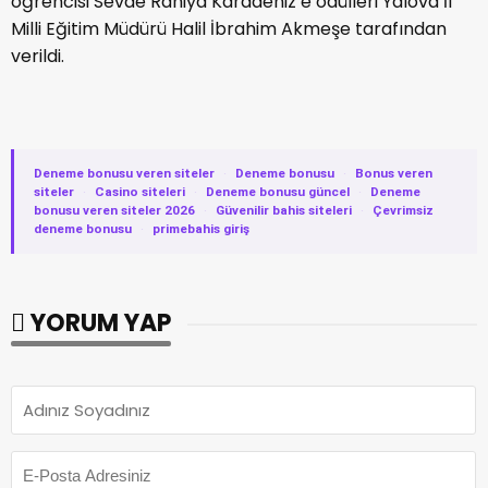
öğrencisi Sevde Rahiya Karadeniz’e ödülleri Yalova İl
Milli Eğitim Müdürü Halil İbrahim Akmeşe tarafından
verildi.
Deneme bonusu veren siteler
·
Deneme bonusu
·
Bonus veren
siteler
·
Casino siteleri
·
Deneme bonusu güncel
·
Deneme
bonusu veren siteler 2026
·
Güvenilir bahis siteleri
·
Çevrimsiz
deneme bonusu
·
primebahis giriş
YORUM YAP