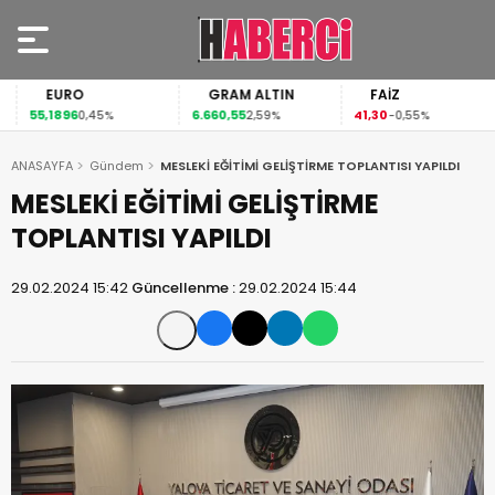
EURO
GRAM ALTIN
FAİZ
55,1896
6.660,55
41,30
0,45%
2,59%
-0,55%
ANASAYFA
Gündem
MESLEKİ EĞİTİMİ GELİŞTİRME TOPLANTISI YAPILDI
MESLEKİ EĞİTİMİ GELİŞTİRME
TOPLANTISI YAPILDI
29.02.2024 15:42
Güncellenme :
29.02.2024 15:44