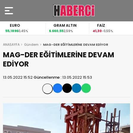
EURO
GRAM ALTIN
FAİZ
55,1896
6.660,55
41,30
0,45%
2,59%
-0,55%
ANASAYFA
Gündem
MAG-DER EĞİTİMLERİNE DEVAM EDİYOR
MAG-DER EĞİTİMLERİNE DEVAM
EDİYOR
13.05.2022 15:52
Güncellenme :
13.05.2022 15:53