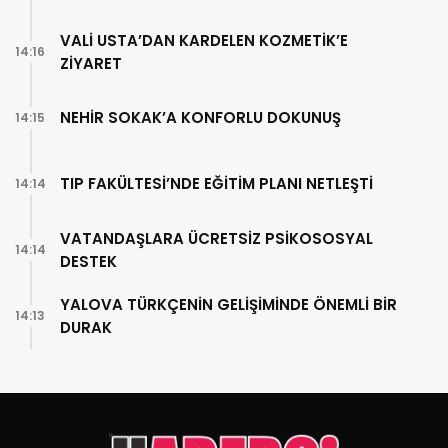
VALİ USTA’DAN KARDELEN KOZMETİK’E
14:16
ZİYARET
NEHİR SOKAK’A KONFORLU DOKUNUŞ
14:15
TIP FAKÜLTESİ’NDE EĞİTİM PLANI NETLEŞTİ
14:14
VATANDAŞLARA ÜCRETSİZ PSİKOSOSYAL
14:14
DESTEK
YALOVA TÜRKÇENİN GELİŞİMİNDE ÖNEMLİ BİR
14:13
DURAK