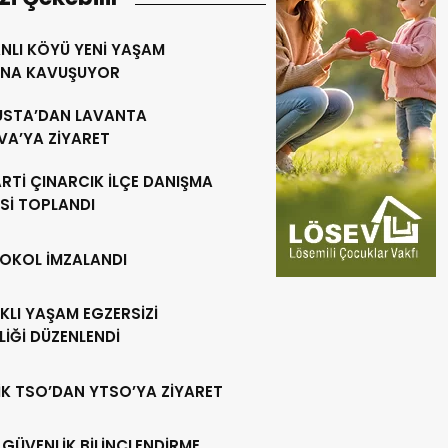
NLI KÖYÜ YENİ YAŞAM
INA KAVUŞUYOR
 USTA’DAN LAVANTA
VA’YA ZİYARET
RTİ ÇINARCIK İLÇE DANIŞMA
Sİ TOPLANDI
OKOL İMZALANDI
KLI YAŞAM EGZERSİZİ
LİĞİ DÜZENLENDİ
İK TSO’DAN YTSO’YA ZİYARET
 GÜVENLİK BİLİNÇLENDİRME