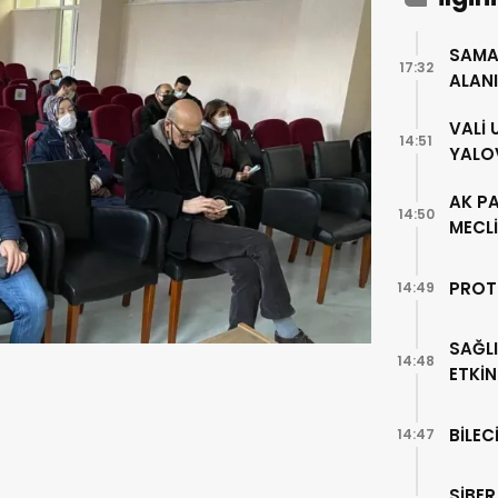
SAMA
17:32
ALAN
VALİ
14:51
YALO
AK PA
14:50
MECLİ
PROT
14:49
SAĞLI
14:48
ETKİN
BİLEC
14:47
SİBER