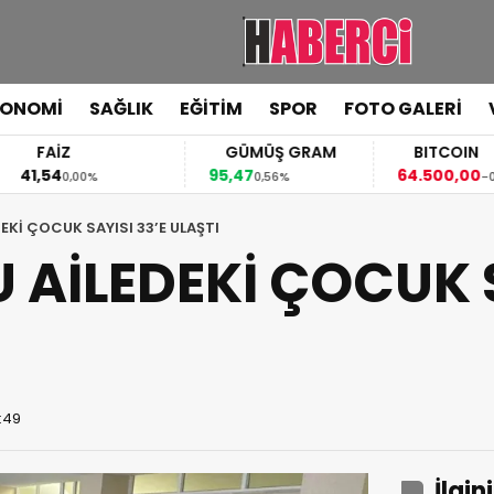
KONOMİ
SAĞLIK
EĞİTİM
SPOR
FOTO GALERİ
FAİZ
GÜMÜŞ GRAM
BITCOIN
,54
95,47
64.500,00
0,00%
0,56%
-0,44%
Kİ ÇOCUK SAYISI 33’E ULAŞTI
AİLEDEKİ ÇOCUK S
3:49
İlgin