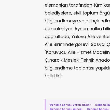
elemanları tarafından tüm ka
belediyelere, sivil toplum örgüt
bilgilendirmeye ve bilinçlendir
düzenleniyor. Ayrıca halkın bili
doğrultuda; Yalova Aile ve So
Aile Biriminde görevli Sosyal 
"Koruyucu Aile Hizmet Modelin
Çınarcık Mesleki Teknik Anadol
bilgilendirme toplantısı yapıl
belirtildi.
Deneme bonusu veren siteler
·
Deneme b
Deneme bonusu güncel
·
Deneme bonusu v