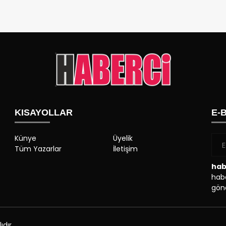
KISAYOLLAR
E-
Künye
Üyelik
Tüm Yazarlar
İletişim
hab
habe
gönd
dır.