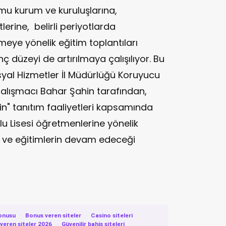
mu kurum ve kuruluşlarına,
lerine, belirli periyotlarda
meye yönelik eğitim toplantıları
nç düzeyi de artırılmaya çalışılıyor. Bu
syal Hizmetler İl Müdürlüğü Koruyucu
Çalışmacı Bahar Şahin tarafından,
in" tanıtım faaliyetleri kapsamında
u Lisesi öğretmenlerine yönelik
dı ve eğitimlerin devam edeceği
onusu
·
Bonus veren siteler
·
Casino siteleri
·
eren siteler 2026
·
Güvenilir bahis siteleri
·