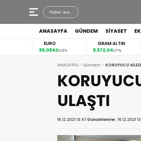
Haber ara...
ANASAYFA
GÜNDEM
SİYASET
E
EURO
GRAM ALTIN
55,0642
6.572,04
41
2%
0,13%
1,17%
ANASAYFA
Gündem
KORUYUCU AİLEDE
KORUYUCU 
ULAŞTI
16.12.2021 13:47
Güncellenme :
16.12.2021 1