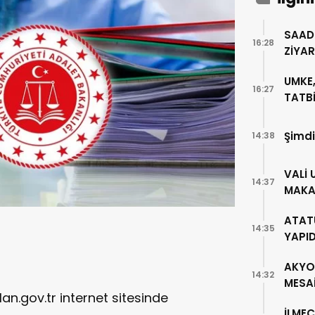
SAAD
16:28
ZİYA
UMKE,
16:27
TATBİ
Şimdi
14:38
VALİ 
14:37
MAKA
ATAT
14:35
YAPI
AKYO
14:32
MESA
lan.gov.tr internet sitesinde
İLMEÇ