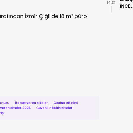
14:31
İNCE
tarafından İzmir Çiğli'de 18 m² büro
onusu
·
Bonus veren siteler
·
Casino siteleri
·
eren siteler 2026
·
Güvenilir bahis siteleri
·
riş