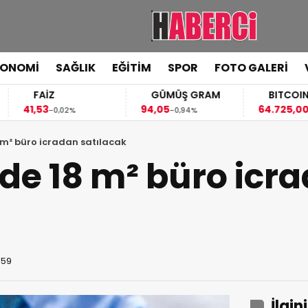
KONOMİ
SAĞLIK
EĞİTİM
SPOR
FOTO GALERİ
FAİZ
GÜMÜŞ GRAM
BITCOIN
41,53
94,05
64.725,00
-0,02%
-0,94%
-0,09
8 m² büro icradan satılacak
i’de 18 m² büro icr
:59
İlgin