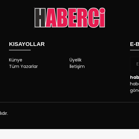
KISAYOLLAR
E-
Künye
Üyelik
Tüm Yazarlar
İletişim
hab
habe
gönd
dır.