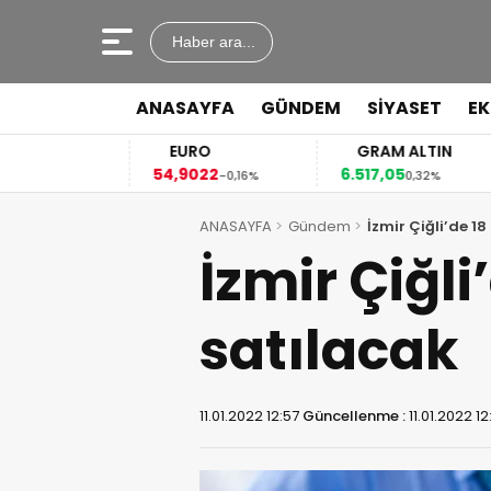
Haber ara...
ANASAYFA
GÜNDEM
SİYASET
E
EURO
GRAM ALTIN
54,9022
6.517,05
,04%
-0,16%
0,32%
ANASAYFA
Gündem
İzmir Çiğli’de 1
İzmir Çiğl
satılacak
11.01.2022 12:57
Güncellenme :
11.01.2022 12