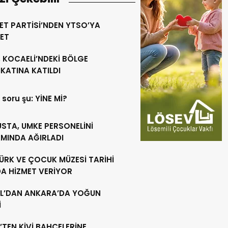
ET PARTİSİ’NDEN YTSO’YA
RET
 KOCAELİ’NDEKİ BÖLGE
KATINA KATILDI
 soru şu: YİNE Mİ?
USTA, UMKE PERSONELİNİ
MINDA AĞIRLADI
ÜRK VE ÇOCUK MÜZESİ TARİHİ
DA HİZMET VERİYOR
L’DAN ANKARA’DA YOĞUN
İ
’TEN KİVİ BAHÇELERİNE