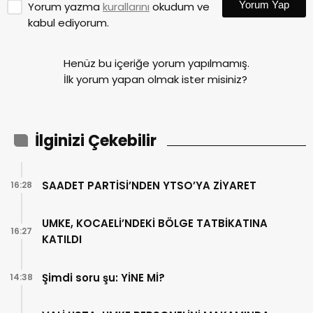
Yorum Yap
Yorum yazma
kurallarını
okudum ve
kabul ediyorum.
Henüz bu içeriğe yorum yapılmamış.
İlk yorum yapan olmak ister misiniz?
İlginizi Çekebilir
SAADET PARTİSİ’NDEN YTSO’YA ZİYARET
16:28
UMKE, KOCAELİ’NDEKİ BÖLGE TATBİKATINA
16:27
KATILDI
Şimdi soru şu: YİNE Mİ?
14:38