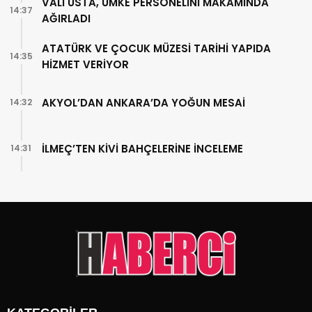
VALİ USTA, UMKE PERSONELİNİ MAKAMINDA
14:37
AĞIRLADI
ATATÜRK VE ÇOCUK MÜZESİ TARİHİ YAPIDA
14:35
HİZMET VERİYOR
AKYOL’DAN ANKARA’DA YOĞUN MESAİ
14:32
İLMEÇ’TEN KİVİ BAHÇELERİNE İNCELEME
14:31