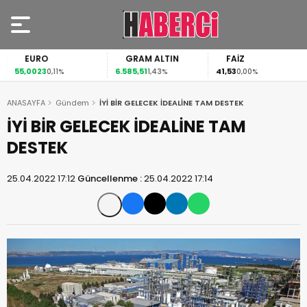
EURO
GRAM ALTIN
FAİZ
55,0023
6.585,51
41,53
0,11%
1,43%
0,00%
ANASAYFA
Gündem
İYİ BİR GELECEK İDEALİNE TAM DESTEK
İYİ BİR GELECEK İDEALİNE TAM
DESTEK
25.04.2022 17:12
Güncellenme :
25.04.2022 17:14