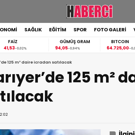
KONOMİ
SAĞLIK
EĞİTİM
SPOR
FOTO GALERİ
FAİZ
GÜMÜŞ GRAM
BITCOIN
,53
94,05
64.725,00
-0,02%
-0,94%
-0,09%
’de 125 m² daire icradan satılacak
arıyer’de 125 m² d
tılacak
12:02
İlgin