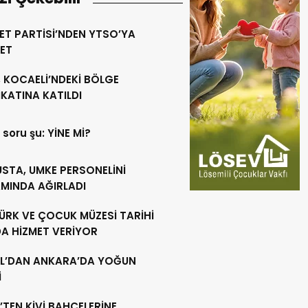
ET PARTİSİ’NDEN YTSO’YA
RET
 KOCAELİ’NDEKİ BÖLGE
KATINA KATILDI
 soru şu: YİNE Mİ?
USTA, UMKE PERSONELİNİ
MINDA AĞIRLADI
ÜRK VE ÇOCUK MÜZESİ TARİHİ
DA HİZMET VERİYOR
L’DAN ANKARA’DA YOĞUN
İ
’TEN KİVİ BAHÇELERİNE