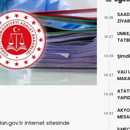
SAAD
16:28
ZİYA
UMKE,
16:27
TATBİ
Şimdi
14:38
VALİ 
14:37
MAKA
ATAT
14:35
YAPI
AKYO
14:32
MESA
lan.gov.tr internet sitesinde
İLMEÇ