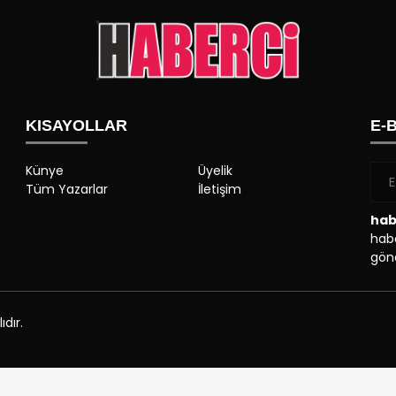
KISAYOLLAR
E-
Künye
Üyelik
Tüm Yazarlar
İletişim
hab
habe
gönd
dır.