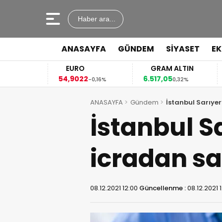
Haber ara...
ANASAYFA
GÜNDEM
SİYASET
E
EURO
GRAM ALTIN
54,9022
6.517,05
41
04%
-0,16%
0,32%
ANASAYFA
Gündem
İstanbul Sarıyer
İstanbul S
icradan sa
08.12.2021 12:00
Güncellenme :
08.12.2021 