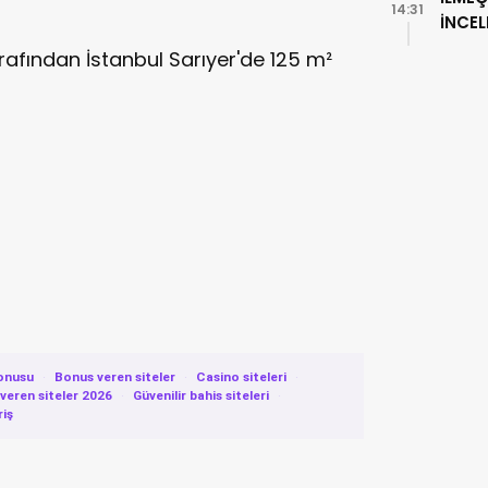
14:31
İNCE
tarafından İstanbul Sarıyer'de 125 m²
onusu
·
Bonus veren siteler
·
Casino siteleri
·
eren siteler 2026
·
Güvenilir bahis siteleri
·
riş