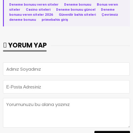
Deneme bonusu veren siteler
·
Deneme bonusu
·
Bonus veren
siteler
·
Casino siteleri
·
Deneme bonusu güncel
·
Deneme
bonusu veren siteler 2026
·
Güvenilir bahis siteleri
·
Çevrimsiz
deneme bonusu
·
primebahis giriş
YORUM YAP