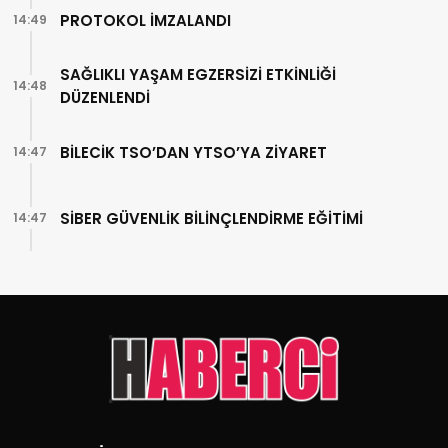
PROTOKOL İMZALANDI
14:49
SAĞLIKLI YAŞAM EGZERSİZİ ETKİNLİĞİ
14:48
DÜZENLENDİ
BİLECİK TSO’DAN YTSO’YA ZİYARET
14:47
SİBER GÜVENLİK BİLİNÇLENDİRME EĞİTİMİ
14:47