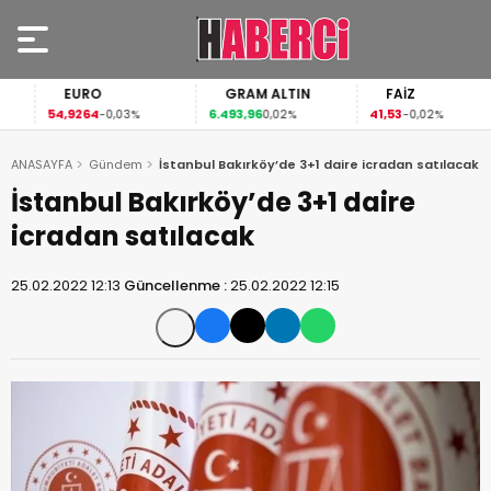
EURO
GRAM ALTIN
FAİZ
54,9264
6.493,96
41,53
-0,03%
0,02%
-0,02%
ANASAYFA
Gündem
İstanbul Bakırköy’de 3+1 daire icradan satılacak
İstanbul Bakırköy’de 3+1 daire
icradan satılacak
25.02.2022 12:13
Güncellenme :
25.02.2022 12:15