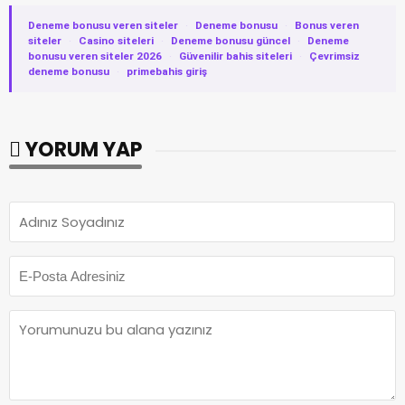
Deneme bonusu veren siteler
·
Deneme bonusu
·
Bonus veren
siteler
·
Casino siteleri
·
Deneme bonusu güncel
·
Deneme
bonusu veren siteler 2026
·
Güvenilir bahis siteleri
·
Çevrimsiz
deneme bonusu
·
primebahis giriş
YORUM YAP