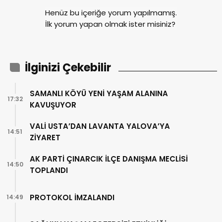
Henüz bu içeriğe yorum yapılmamış.
İlk yorum yapan olmak ister misiniz?
İlginizi Çekebilir
SAMANLI KÖYÜ YENİ YAŞAM ALANINA
17:32
KAVUŞUYOR
VALİ USTA’DAN LAVANTA YALOVA’YA
14:51
ZİYARET
AK PARTİ ÇINARCIK İLÇE DANIŞMA MECLİSİ
14:50
TOPLANDI
PROTOKOL İMZALANDI
14:49