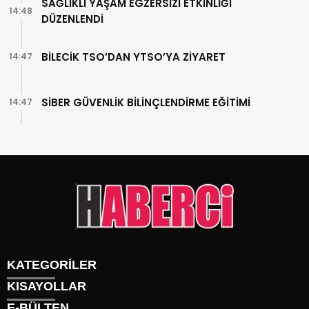
SAĞLIKLI YAŞAM EGZERSİZİ ETKİNLİĞİ
14:48
DÜZENLENDİ
BİLECİK TSO’DAN YTSO’YA ZİYARET
14:47
SİBER GÜVENLİK BİLİNÇLENDİRME EĞİTİMİ
14:47
KATEGORİLER
KISAYOLLAR
Gündem
E-BÜLTEN