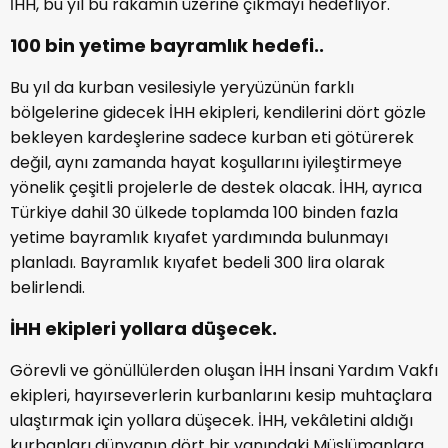
İHH, bu yıl bu rakamın üzerine çıkmayı hedefliyor.
100 bin yetime bayramlık hedefi..
Bu yıl da kurban vesilesiyle yeryüzünün farklı
bölgelerine gidecek İHH ekipleri, kendilerini dört gözle
bekleyen kardeşlerine sadece kurban eti götürerek
değil, aynı zamanda hayat koşullarını iyileştirmeye
yönelik çeşitli projelerle de destek olacak. İHH, ayrıca
Türkiye dahil 30 ülkede toplamda 100 binden fazla
yetime bayramlık kıyafet yardımında bulunmayı
planladı. Bayramlık kıyafet bedeli 300 lira olarak
belirlendi.
İHH ekipleri yollara düşecek.
Görevli ve gönüllülerden oluşan İHH İnsani Yardım Vakfı
ekipleri, hayırseverlerin kurbanlarını kesip muhtaçlara
ulaştırmak için yollara düşecek. İHH, vekâletini aldığı
kurbanları dünyanın dört bir yanındaki Müslümanlara