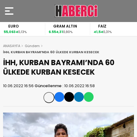
EURO
GRAM ALTIN
FAİZ
55,0634
6.554,31
41,54
0,13%
0,90%
0,31%
ANASAYFA
Gündem
İHH, KURBAN BAYRAMI’NDA 60 ÜLKEDE KURBAN KESECEK
İHH, KURBAN BAYRAMI’NDA 60
ÜLKEDE KURBAN KESECEK
10.06.2022 16:56
Güncellenme :
10.06.2022 16:58