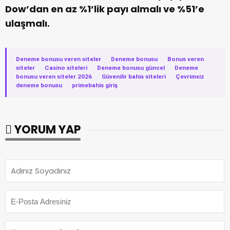
Dow’dan en az %1’lik payı almalı ve %51’e
ulaşmalı.
Deneme bonusu veren siteler
·
Deneme bonusu
·
Bonus veren
siteler
·
Casino siteleri
·
Deneme bonusu güncel
·
Deneme
bonusu veren siteler 2026
·
Güvenilir bahis siteleri
·
Çevrimsiz
deneme bonusu
·
primebahis giriş
YORUM YAP