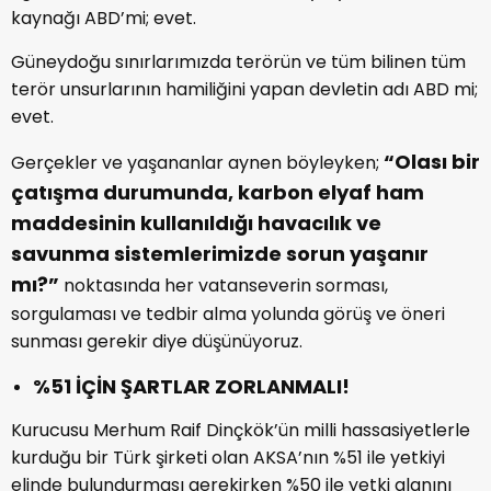
kaynağı ABD’mi; evet.
Güneydoğu sınırlarımızda terörün ve tüm bilinen tüm
terör unsurlarının hamiliğini yapan devletin adı ABD mi;
evet.
“Olası bir
Gerçekler ve yaşananlar aynen böyleyken;
çatışma durumunda, karbon elyaf ham
maddesinin kullanıldığı havacılık ve
savunma sistemlerimizde sorun yaşanır
mı?”
noktasında her vatanseverin sorması,
sorgulaması ve tedbir alma yolunda görüş ve öneri
sunması gerekir diye düşünüyoruz.
%51 İÇİN ŞARTLAR ZORLANMALI!
Kurucusu Merhum Raif Dinçkök’ün milli hassasiyetlerle
kurduğu bir Türk şirketi olan AKSA’nın %51 ile yetkiyi
elinde bulundurması gerekirken %50 ile yetki alanını