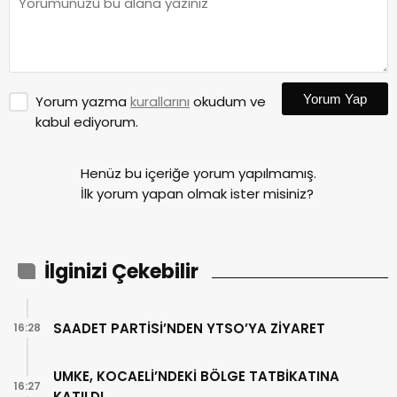
Yorum Yap
Yorum yazma
kurallarını
okudum ve
kabul ediyorum.
Henüz bu içeriğe yorum yapılmamış.
İlk yorum yapan olmak ister misiniz?
İlginizi Çekebilir
SAADET PARTİSİ’NDEN YTSO’YA ZİYARET
16:28
UMKE, KOCAELİ’NDEKİ BÖLGE TATBİKATINA
16:27
KATILDI