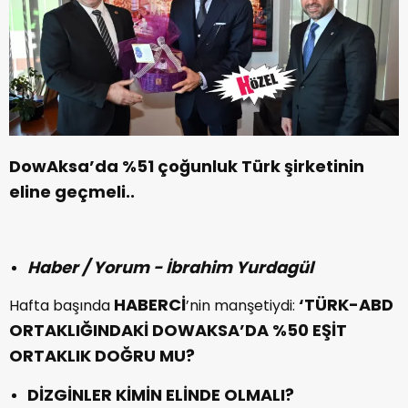
DowAksa’da %51 çoğunluk Türk şirketinin
eline geçmeli..
Haber / Yorum - İbrahim Yurdagül
HABERCİ
‘TÜRK-ABD
Hafta başında
’nin manşetiydi:
ORTAKLIĞINDAKİ DOWAKSA’DA %50 EŞİT
ORTAKLIK DOĞRU MU?
DİZGİNLER KİMİN ELİNDE OLMALI?