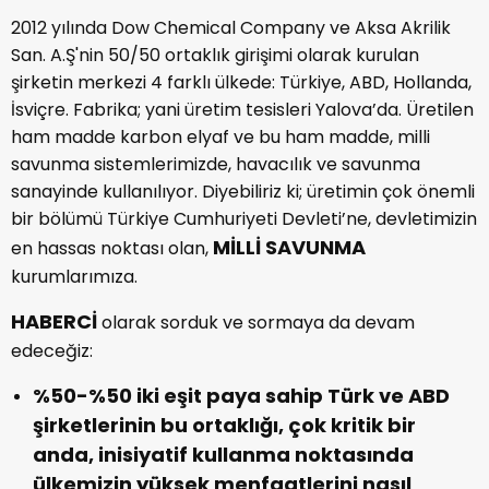
2012 yılında Dow Chemical Company ve Aksa Akrilik
San. A.Ş'nin 50/50 ortaklık girişimi olarak kurulan
şirketin merkezi 4 farklı ülkede: Türkiye, ABD, Hollanda,
İsviçre. Fabrika; yani üretim tesisleri Yalova’da. Üretilen
ham madde karbon elyaf ve bu ham madde, milli
savunma sistemlerimizde, havacılık ve savunma
sanayinde kullanılıyor. Diyebiliriz ki; üretimin çok önemli
bir bölümü Türkiye Cumhuriyeti Devleti’ne, devletimizin
MİLLİ SAVUNMA
en hassas noktası olan,
kurumlarımıza.
HABERCİ
olarak sorduk ve sormaya da devam
edeceğiz:
%50-%50 iki eşit paya sahip Türk ve ABD
şirketlerinin bu ortaklığı, çok kritik bir
anda, inisiyatif kullanma noktasında
ülkemizin yüksek menfaatlerini nasıl