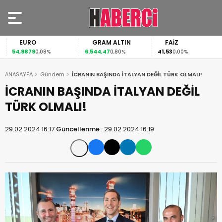
EURO
GRAM ALTIN
FAİZ
54,9879
6.544,47
41,53
0,08%
0,80%
0,00%
ANASAYFA
Gündem
İCRANIN BAŞINDA İTALYAN DEĞİL TÜRK OLMALI!
İCRANIN BAŞINDA İTALYAN DEĞİL
TÜRK OLMALI!
29.02.2024 16:17
Güncellenme :
29.02.2024 16:19