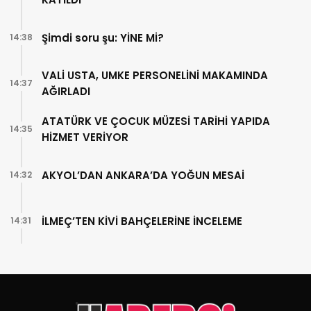
Şimdi soru şu: YİNE Mİ?
14:38
VALİ USTA, UMKE PERSONELİNİ MAKAMINDA
14:37
AĞIRLADI
ATATÜRK VE ÇOCUK MÜZESİ TARİHİ YAPIDA
14:35
HİZMET VERİYOR
AKYOL’DAN ANKARA’DA YOĞUN MESAİ
14:32
İLMEÇ’TEN KİVİ BAHÇELERİNE İNCELEME
14:31