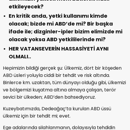
etkileyecek?
En kritik anda, yetki kullanımı kimde
olacak; bizde mi ABD’de mi? Bir başka
ifade ile; dizginler-ipler bizim elimizde mi
olacak yoksa ABD yetkililerinde mi?
HER VATANSEVERİN HASSASİYETİ AYNI
OLMALI..
Hepimizin bildiği gerçek şu: Ülkemiz, dört bir köşeden
ABD üsleri yoluyla ciddi bir tehdit ve risk altında.
Binlerce km. uzaktan, tüm dünyayı olduğu gibi, ülkemizi
ve bölgemizi kuşatma altına almaya çalışan, terör
sevici bir ülkeden; ABD’den bahsediyoruz.
Kuzeybatımızda, Dedeağaç’ta kurulan ABD üssü
ülkemiz için bir tehdit mi; evet.
Ege adalarında silahlanmanın, dolayısıyla tehdidin