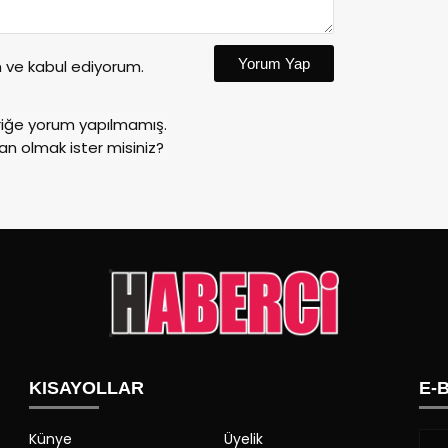
Yorum Yap
ve kabul ediyorum.
riğe yorum yapılmamış.
an olmak ister misiniz?
KISAYOLLAR
E-
Künye
Üyelik