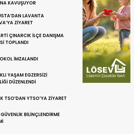
INA KAVUŞUYOR
 USTA’DAN LAVANTA
VA’YA ZİYARET
RTİ ÇINARCIK İLÇE DANIŞMA
Sİ TOPLANDI
OKOL İMZALANDI
KLI YAŞAM EGZERSİZİ
LİĞİ DÜZENLENDİ
İK TSO’DAN YTSO’YA ZİYARET
 GÜVENLİK BİLİNÇLENDİRME
Mİ