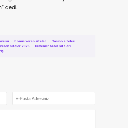
” dedi.
onusu
·
Bonus veren siteler
·
Casino siteleri
·
eren siteler 2026
·
Güvenilir bahis siteleri
·
riş