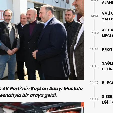
ALAN
VALİ
14:51
YALO
AK PA
14:50
MECLİ
PROT
14:49
SAĞLI
14:48
ETKİN
BİLEC
14:47
e AK Parti’nin Başkan Adayı Mustafa
 esnafıyla bir araya geldi.
SİBER
14:47
EĞİTİ