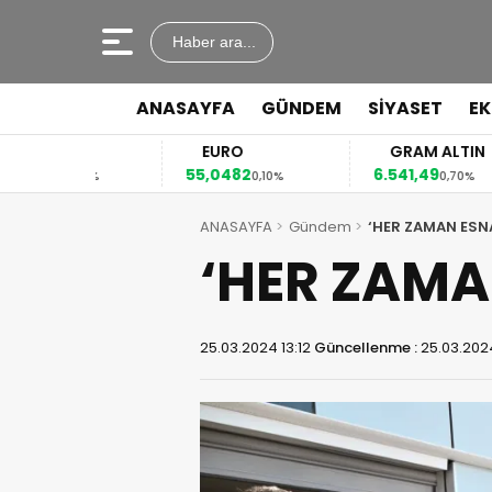
Haber ara...
ANASAYFA
GÜNDEM
SİYASET
E
R
EURO
GRAM ALTIN
8
55,0482
6.541,49
0,03%
0,10%
0,70%
ANASAYFA
Gündem
‘HER ZAMAN ESNA
‘HER ZAMA
25.03.2024 13:12
Güncellenme :
25.03.2024