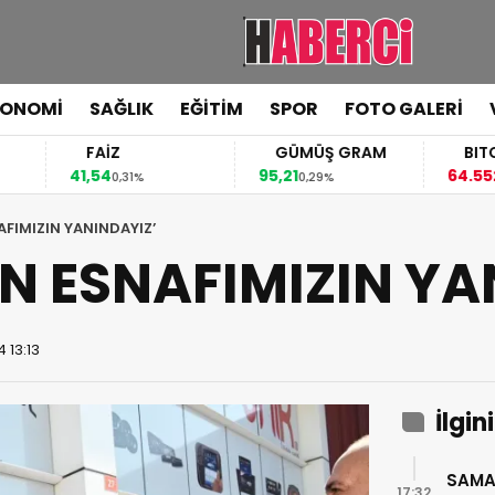
KONOMİ
SAĞLIK
EĞİTİM
SPOR
FOTO GALERİ
FAİZ
GÜMÜŞ GRAM
BITCOIN
41,54
95,21
64.552,00
0,31%
0,29%
-0,
FIMIZIN YANINDAYIZ’
N ESNAFIMIZIN YA
 13:13
İlgin
SAMA
17:32