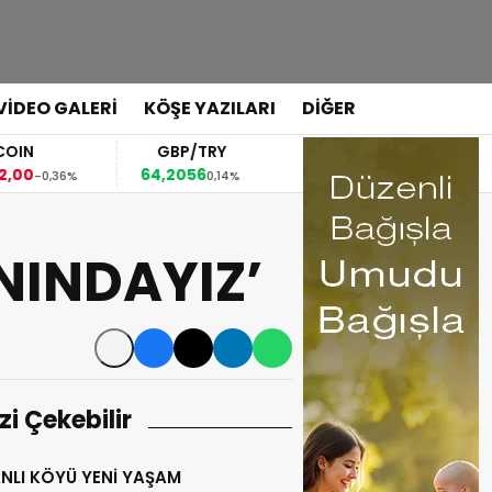
VİDEO GALERİ
KÖŞE YAZILARI
DİĞER
GBP/TRY
EUR/USD
BR
64,2056
1,1556
79,4
36%
0,14%
0,03%
NINDAYIZ’
izi Çekebilir
NLI KÖYÜ YENİ YAŞAM