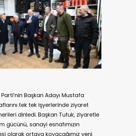
 Parti’nin Başkan Adayı Mustafa
aflarını tek tek işyerlerinde ziyaret
erileri dinledi. Başkan Tutuk, ziyaretle
etim gücünü, sanayi esnafımızın
yesi olarak ortaya koyacağımız yeni